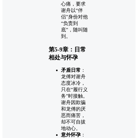
心痛，要求
谢舟以“伴
侣”身份对他
“负责到
底”，随叫随
到。
第5-9章：日常
相处与怀孕
矛盾日常
：
龙傅对谢舟
态度冰冷，
只在“履行义
务”时接触。
谢舟因欺骗
和龙傅的厌
恶而痛苦，
却不可自拔
地动心。
意外怀孕
：