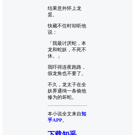
结果意外怀上龙
蛋。
快藏不住时却听他
说：
「我最讨厌蛇，本
龙和蛇妖，不死不
休。」
我吓得连夜跑路，
假龙角也不要了。
不久，龙太子在全
妖界通缉一条偷他
修为的坏蛇。
本小说全文来自
知
乎APP
。
下载知乎