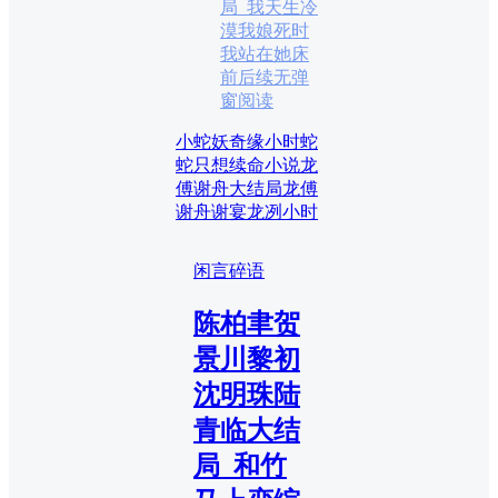
局_我天生冷
漠我娘死时
我站在她床
前后续无弹
窗阅读
小蛇妖奇缘小时
蛇
蛇只想续命小说
龙
傅谢舟大结局
龙傅
谢舟谢宴龙冽小时
闲言碎语
陈柏聿贺
景川黎初
沈明珠陆
青临大结
局_和竹