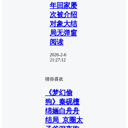
年回家屡
次被介绍
对象大结
局无弹窗
阅读
2026-2-6
21:27:12
猜你喜欢
《梦幻偷
狗》秦砚檀
绵婳白舟舟
结局_京圈太