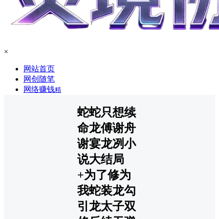
×
网站首页
网创随笔
网络赚钱
精
蛇蛇只想续
命龙傅谢舟
谢宴龙冽小
说大结局
+为了修为
我蛇装龙勾
引龙太子双