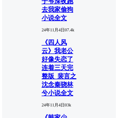
子爷深夜跑
去我家偷狗
小说全文
24年11月4日
0
7.4k
《四人风
云》我老公
好像失恋了
连着三天完
整版_裴言之
沈念秦骁林
兮小说全文
24年11月4日
0
3k
《韩家少