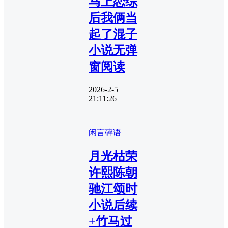
马上恋综
后我俩当
起了混子
小说无弹
窗阅读
2026-2-5
21:11:26
闲言碎语
月光枯荣
许熙陈朝
驰江颂时
小说后续
+竹马过