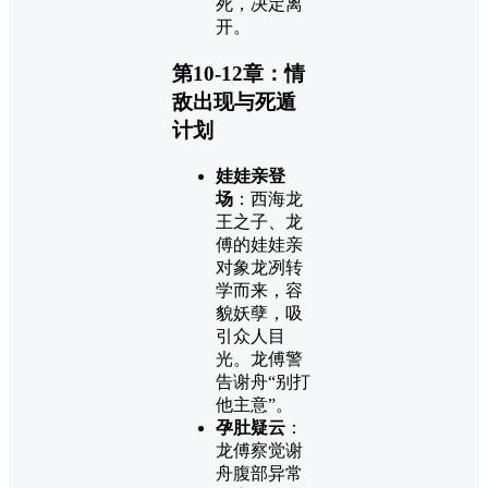
死，决定离
开。
第10-12章：情
敌出现与死遁
计划
娃娃亲登
场
：西海龙
王之子、龙
傅的娃娃亲
对象龙冽转
学而来，容
貌妖孽，吸
引众人目
光。龙傅警
告谢舟“别打
他主意”。
孕肚疑云
：
龙傅察觉谢
舟腹部异常