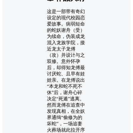
这是一部带有奇幻
设定的现代校园恋
爱故事。病弱短命
的蛇妖谢舟（受）
为续命，伪装成龙
混入龙族学院，接
近龙太子龙傅
（攻）并设计与之
双修。意外怀孕
后，却得知龙傅最
讨厌蛇、且早有娃
娃亲。在龙傅说出
“本龙和蛇不死不
休”后，谢舟心碎
决定“死遁”逃离。
然而龙傅在追查中
发现真相，在全妖
界通缉“偷修为的
坏蛇”，一场追妻
火葬场就此拉开序