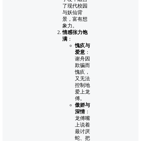
了现代校园
与妖仙背
景，富有想
象力。
情感张力饱
满
：
愧疚与
爱意
：
谢舟因
欺骗而
愧疚，
又无法
控制地
爱上龙
傅。
傲娇与
深情
：
龙傅嘴
上说着
最讨厌
蛇、把