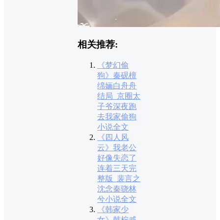
相关推荐:
《梦幻偷
狗》秦砚檀
绵婳白舟舟
结局_京圈太
子爷深夜跑
去我家偷狗
小说全文
《四人风
云》我老公
好像失恋了
连着三天完
整版_裴言之
沈念秦骁林
兮小说全文
《韩家少
女》韩柠戚