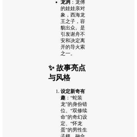
龙冽
：龙傅
的娃娃亲对
象，西海龙
王之子，容
貌出众。是
引发谢舟不
安和决定离
开的导火索
之一。
✨ 故事亮点
与风格
设定新奇有
趣
：“蛇装
龙”的身份错
位、“双修续
命”的奇幻设
定、“怀龙
蛋”的男性生
子梗，融合