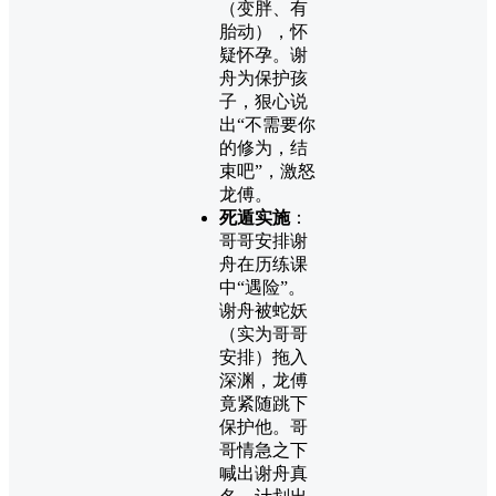
（变胖、有
胎动），怀
疑怀孕。谢
舟为保护孩
子，狠心说
出“不需要你
的修为，结
束吧”，激怒
龙傅。
死遁实施
：
哥哥安排谢
舟在历练课
中“遇险”。
谢舟被蛇妖
（实为哥哥
安排）拖入
深渊，龙傅
竟紧随跳下
保护他。哥
哥情急之下
喊出谢舟真