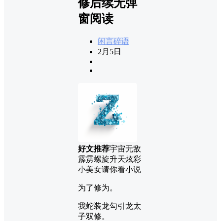
修后续无弹
窗阅读
闲言碎语
2月5日
好文推荐
宇宙无敌
霹雳螺旋升天炫彩
小美女请你看小说
为了修为。
我蛇装龙勾引龙太
子双修。