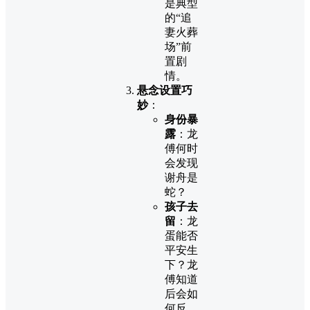
是典型
的“追
妻火葬
场”前
置剧
情。
悬念设置巧
妙
：
身份暴
露
：龙
傅何时
会发现
谢舟是
蛇？
孩子去
留
：龙
蛋能否
平安生
下？龙
傅知道
后会如
何反