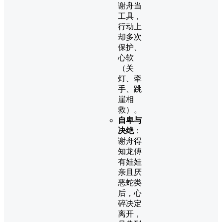
谢舟当
工具，
行动上
却多次
保护、
心软
（关
灯、牵
手、跳
崖相
救）。
自卑与
决绝
：
谢舟得
知龙傅
有娃娃
亲且厌
恶蛇类
后，心
碎决定
离开，