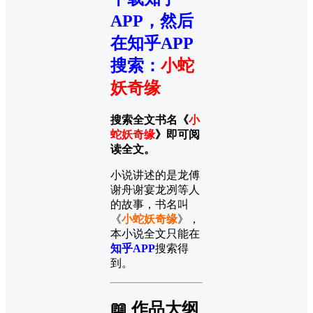
APP，然后
在知乎APP
搜索
：
小蛇
妖奇缘
搜索全文书名《
小
蛇妖奇缘
》即可阅
读全文。
小说讲述的是龙傅
谢舟谢宴龙冽等人
的故事，书名叫
《
小蛇妖奇缘
》，
本小说全文只能在
知乎APP
搜索得
到。
📖 作品大纲