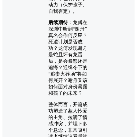
动力（保护孩子、
自我否定）。
后续期待
：龙傅在
深渊中听到“谢舟”
真名会作何反应？
死遁计划是否成
功？龙傅发现谢舟
是蛇且怀有龙蛋
后，是会暴怒还是
追悔？通缉令下的
“追妻火葬场”将如
何展开？谢舟又该
如何面对身份暴露
和孩子的未来？
整体而言，开篇成
功塑造了惹人怜爱
的主角、拉满了情
感冲突，并埋下多
个悬念，非常吸引
读者继续追看后续