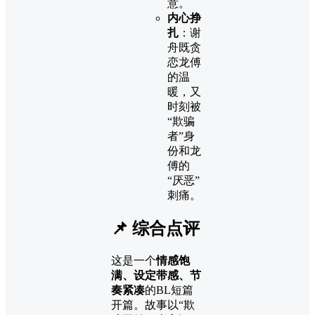
意。
内心挣
扎
：谢
舟既贪
恋龙傅
的温
暖，又
时刻被
“欺骗
者”身
份和龙
傅的
“厌恶”
刺痛。
📌 综合点评
这是一个
情感饱
满、设定带感、节
奏紧凑
的BL短篇
开篇。故事以“欺