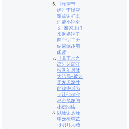
《绿雪奇
缘》李绿雪
谢蕴谢群王
润荷小说全
文_谢家上门
来退婚说了
两个法子大
结局笔趣阁
阅读
《非正常之
恋》裴周江
衍季年后续
大结局+被裴
周发现双性
的秘密后为
了让他保守
秘密笔趣阁
小说阅读
以珏谢从瑾
季云檀季芷
恨明月大结