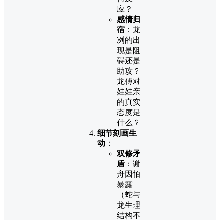
应？
感情归
宿
：龙
冽的出
现是阻
碍还是
助攻？
龙傅对
娃娃亲
的真实
态度是
什么？
细节刻画生
动
：
双修矛
盾
：谢
舟因怕
暴露
（蛇与
龙生理
结构不