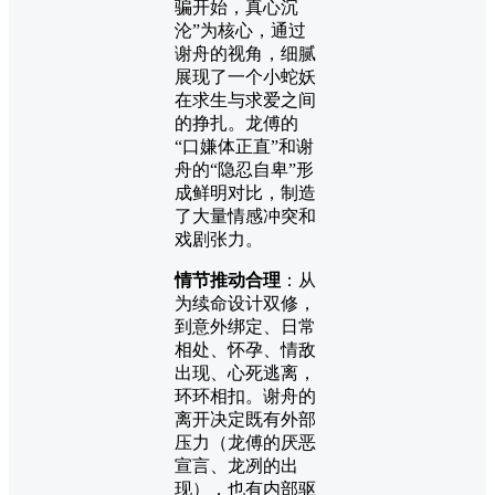
骗开始，真心沉
沦”为核心，通过
谢舟的视角，细腻
展现了一个小蛇妖
在求生与求爱之间
的挣扎。龙傅的
“口嫌体正直”和谢
舟的“隐忍自卑”形
成鲜明对比，制造
了大量情感冲突和
戏剧张力。
情节推动合理
：从
为续命设计双修，
到意外绑定、日常
相处、怀孕、情敌
出现、心死逃离，
环环相扣。谢舟的
离开决定既有外部
压力（龙傅的厌恶
宣言、龙冽的出
现），也有内部驱