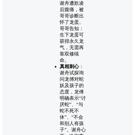
谢舟遭欺凌
后腹痛，被
哥哥诊断出
怀了龙蛋。
哥哥告知：
生下龙蛋可
获得永久龙
气，无需再
靠双修续
命。
真相刺心
：
谢舟试探询
问龙傅对蛇
妖及孩子的
态度，龙傅
明确表示“讨
厌蛇”、“与
蛇不死不
休”、“不会
和别人有孩
子”。谢舟心