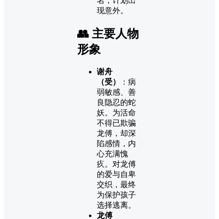
名，计划出
现意外。
👥 主要人物
形象
谢舟
（受）
：病
弱敏感、善
良隐忍的蛇
妖。为活命
不得已欺骗
龙傅，却深
陷感情，内
心充满愧
疚。对龙傅
的爱与自卑
交织，最终
为保护孩子
选择逃离。
龙傅