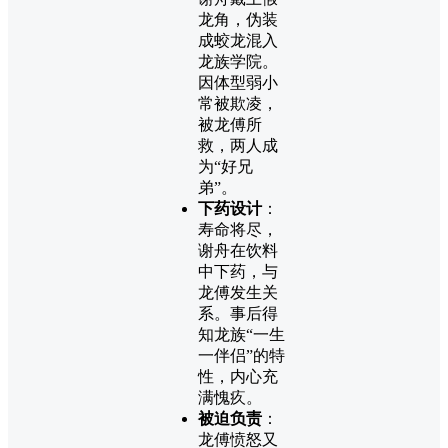
龙角，伪装
成蛟龙混入
龙族学院。
因体型弱小
常被欺凌，
被龙傅所
救，两人成
为“好兄
弟”。
下药设计
：
寿命将尽，
谢舟在饮料
中下药，与
龙傅发生关
系。事后得
知龙族“一生
一伴侣”的特
性，内心充
满愧疚。
被迫负责
：
龙傅愤怒又