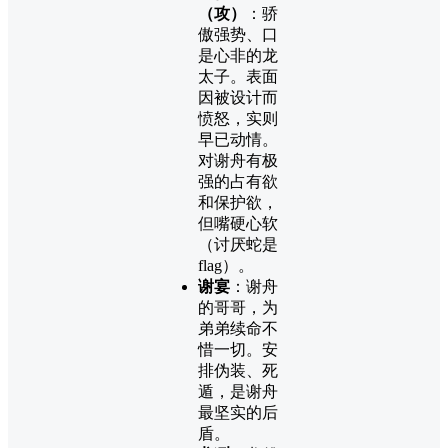
（攻）
：骄
傲强势、口
是心非的龙
太子。表面
因被设计而
愤怒，实则
早已动情。
对谢舟有极
强的占有欲
和保护欲，
但嘴硬心软
（讨厌蛇是
flag）。
谢宴
：谢舟
的哥哥，为
弟弟续命不
惜一切。安
排伪装、死
遁，是谢舟
最坚实的后
盾。