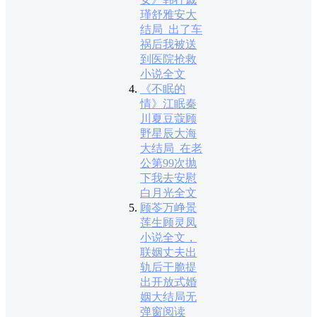
瑾舒雅安大
结局_出了车
祸后我被送
到医院抢救
小说全文
《不眠的
情》江眠秦
川夏豆蔻顾
野星辰大海
大结局_在老
公第99次抛
下我去安慰
白月光全文
顾苓万峥景
莲生顾灵凤
小说全文，
联姻丈夫出
轨后干脆提
出开放式婚
姻大结局无
弹窗阅读