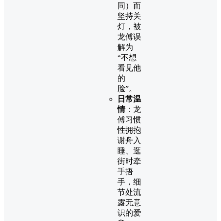
同）而
坚持关
灯，被
龙傅误
解为
“不想
看见他
的
脸”。
日常温
情
：龙
傅习惯
性拥抱
谢舟入
睡、逛
街时牵
手捂
手，细
节处流
露无意
识的爱