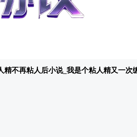
人精不再粘人后小说_我是个粘人精又一次