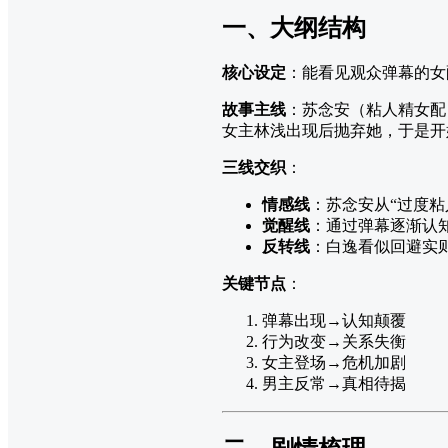
一、大纲结构
核心设定
：能看见观众弹幕的女
故事主线
：苏念安（粘人精女配
女主林浅出现后抛弃她，于是开
三线交织
：
情感线
：苏念安从“过度粘
觉醒线
：通过弹幕逐渐认
反转线
：白逸看似回避实
关键节点
：
弹幕出现→认知颠覆
行为改变→关系失衡
女主登场→危机加剧
男主反常→真相待揭