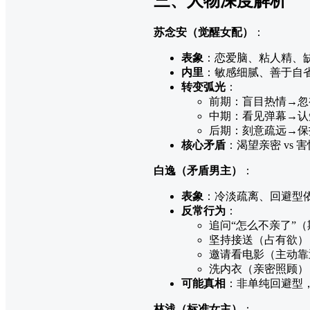
三、人物深度解析
苏念安（觉醒女配）
：
表象
：恋爱脑、粘人精、
内里
：敏感细腻、善于自
转变弧光
：
前期：盲目热情→忽
中期：看见弹幕→认
后期：刻意疏远→保
核心矛盾
：渴望亲密 vs 
白逸（矛盾男主）
：
表象
：冷淡疏离、回避型
反常行为
：
追问“怎么不亲了”
坚持接送（占有欲）
邀请看电影（主动靠
洗内衣（亲密照顾）
可能真相
：非单纯回避型，
林浅（标准女主）
：