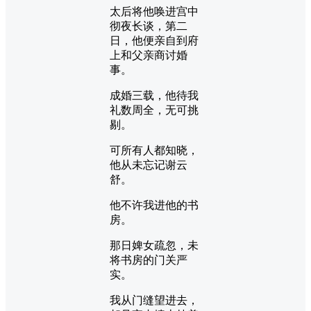
太后将他唤进宫中
彻夜长谈，第二
日，他便亲自到府
上和父亲商讨婚
事。
成婚三载，他待我
礼数周全，无可挑
剔。
可所有人都知晓，
他从未忘记谢云
舒。
他不许我进他的书
房。
那日婢女疏忽，未
将书房的门关严
实。
我从门缝望进去，