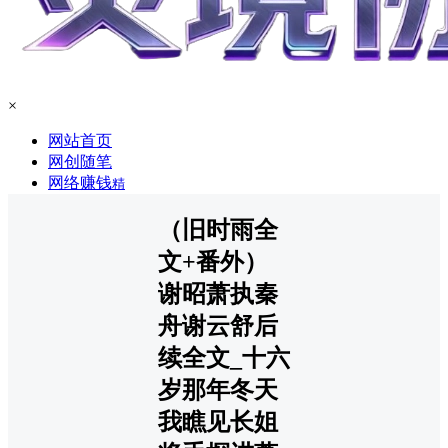
×
网站首页
网创随笔
网络赚钱
精
（旧时雨全
文+番外）
谢昭萧执秦
舟谢云舒后
续全文_十六
岁那年冬天
我瞧见长姐