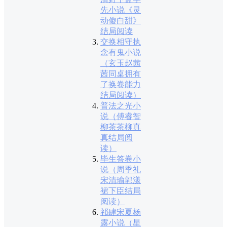
先小说《灵
动傻白甜》
结局阅读
交换相守执
念有鬼小说
（玄玉赵茜
茜同桌拥有
了换卷能力
结局阅读）
普法之光小
说（傅睿智
柳茶茶柳真
真结局阅
读）
毕生答卷小
说（周季礼
宋清瑜郭漾
裙下臣结局
阅读）
祁肆宋夏杨
露小说（星