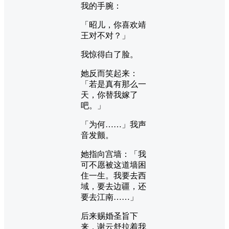
我的手腕：
「昭儿，你喜欢靖
王对不对？」
我惊得白了脸。
她反而笑起来：
「若是真有那么一
天，你替我嫁了
吧。」
「为何……」我声
音发颤。
她指向宫墙：「我
可不愿被这道墙困
住一生。我要去西
域，要去边疆，还
要去江南……」
后来赐婚圣旨下
来，谢云舒拉着我