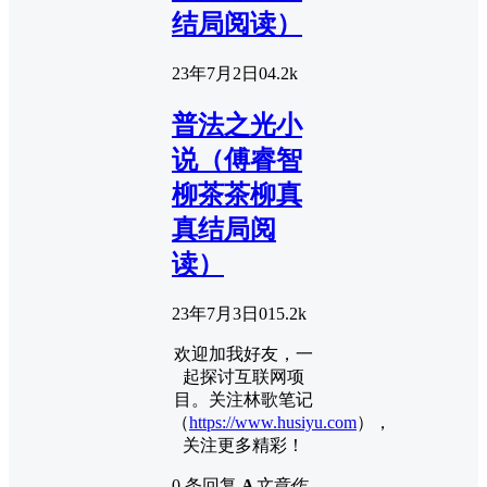
结局阅读）
23年7月2日
0
4.2k
普法之光小
说（傅睿智
柳茶茶柳真
真结局阅
读）
23年7月3日
0
15.2k
欢迎加我好友，一
起探讨互联网项
目。关注林歌笔记
（
https://www.husiyu.com
），
关注更多精彩！
0 条回复
A
文章作