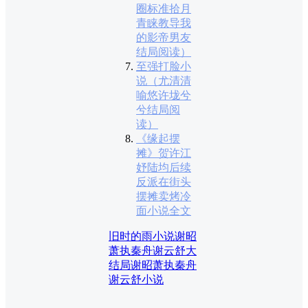
圈标准拾月
青睐教导我
的影帝男友
结局阅读）
至强打脸小
说（尤清清
喻悠许垅兮
兮结局阅
读）
《缘起摆
摊》贺许江
妤陆均后续
反派在街头
摆摊卖烤冷
面小说全文
旧时的雨小说
谢昭
萧执秦舟谢云舒大
结局
谢昭萧执秦舟
谢云舒小说