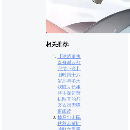
相关推荐:
【谢昭萧执
秦舟谢云舒
完结小说】
旧时雨十六
岁那年冬天
我瞧见长姐
将手探进萧
执敞开的貂
裘衣襟无弹
窗阅读
掉马出击阮
秋秋苏萤陆
清野卞盈季