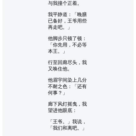
与我撞个正着。
我平静道：「晚膳
已备好，王爷用些
再走吧。」
他脚步只顿了顿：
「你先用，不必等
本王。」
行至回廊尽头，我
又唤住他。
他眉宇间染上几分
不耐之色：「还有
何事？」
廊下风灯摇曳，我
望进他眼底：
「王爷。」我说，
「我们和离吧。」