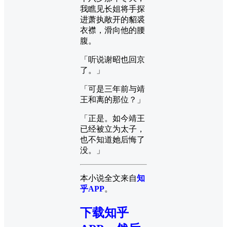
我瞧见长姐将手探
进萧执敞开的貂裘
衣襟，滑向他的腰
腹。
「听说谢昭也回京
了。」
「可是三年前与靖
王和离的那位？」
「正是。如今靖王
已经被立为太子，
也不知道她后悔了
没。」
本小说全文来自
知
乎APP
。
下载知乎