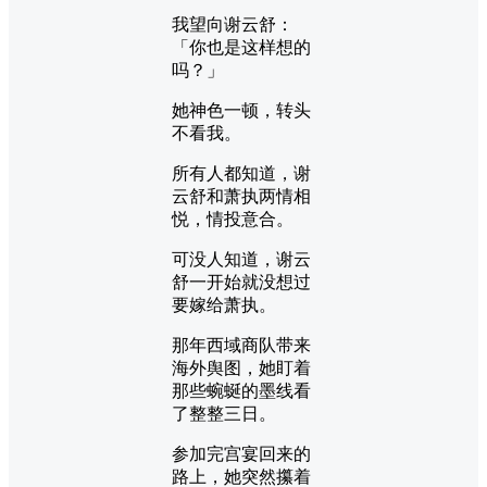
我望向谢云舒：
「你也是这样想的
吗？」
她神色一顿，转头
不看我。
所有人都知道，谢
云舒和萧执两情相
悦，情投意合。
可没人知道，谢云
舒一开始就没想过
要嫁给萧执。
那年西域商队带来
海外舆图，她盯着
那些蜿蜒的墨线看
了整整三日。
参加完宫宴回来的
路上，她突然攥着