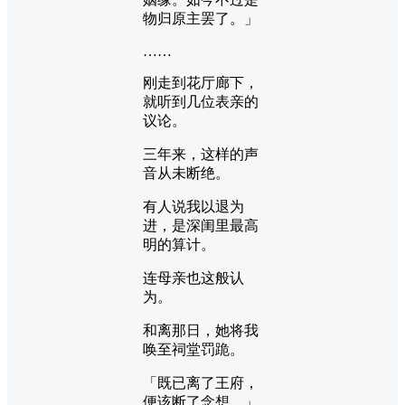
物归原主罢了。」
……
刚走到花厅廊下，
就听到几位表亲的
议论。
三年来，这样的声
音从未断绝。
有人说我以退为
进，是深闺里最高
明的算计。
连母亲也这般认
为。
和离那日，她将我
唤至祠堂罚跪。
「既已离了王府，
便该断了念想。」