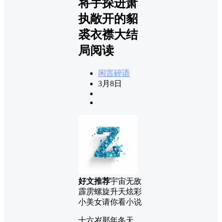
将手探进萧
执敞开的貂
裘衣襟大结
局阅读
闲言碎语
3月8日
好文推荐
宇宙无敌
霹雳螺旋升天炫彩
小美女请你看小说
十六岁那年冬天，