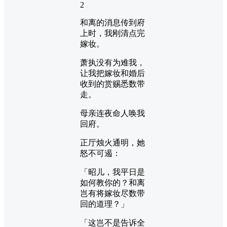
2
和离的消息传到府
上时，我刚清点完
嫁妆。
萧执没有为难我，
让我把嫁妆和婚后
收到的赏赐悉数带
走。
母亲连夜命人唤我
回府。
正厅烛火通明，她
怒不可遏：
「昭儿，我平日是
如何教你的？和离
岂有将嫁妆尽数带
回的道理？」
「这岂不是告诉全