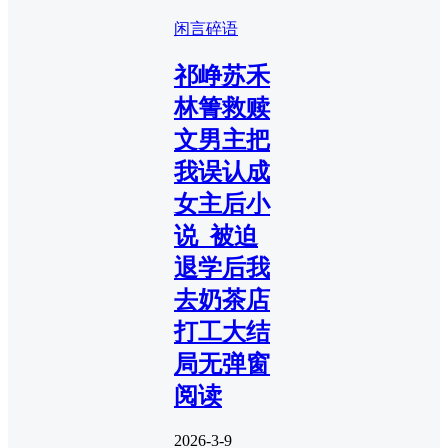
闲言碎语
祁峥苏禾
林箐救赎
文男主把
我误认成
女主后小
说_被迫
退学后我
去奶茶店
打工大结
局无弹窗
阅读
2026-3-9