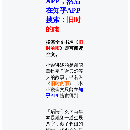
APP，然后
在知乎APP
搜索
：
旧时
的雨
搜索全文书名《
旧
时的雨
》即可阅读
全文。
小说讲述的是谢昭
萧执秦舟谢云舒等
人的故事，书名叫
《
旧时的雨
》，本
小说全文只能在
知
乎APP
搜索得到。
「后悔什么？当年
本是她凭一道生辰
八字，截了长姐的
姻缘。如今不过是