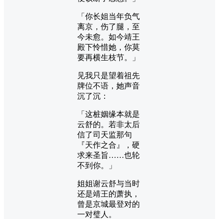
「你长姐当年负气
离京，伤了腿，至
今未愈。如今靖王
殿下怜惜她，你莫
要再横生枝节。」
见我只是望着祖先
牌位不语，她声音
沉了沉：
「这桩姻缘本就是
云舒的。若非太后
信了司天监那句
『天作之合』，硬
求来圣旨……也轮
不到你。」
姐姐谢云舒与当时
还是靖王的萧执，
曾是京城最登对的
一对璧人。