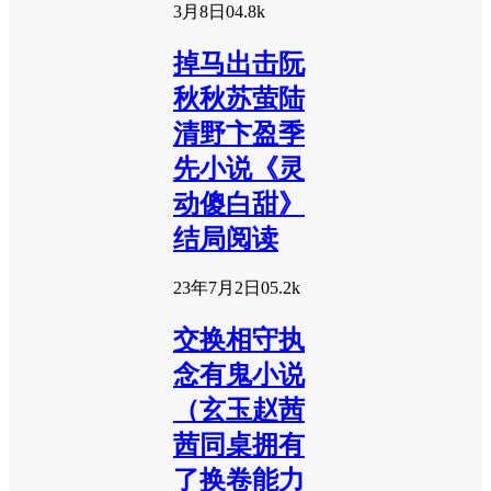
3月8日
0
4.8k
掉马出击阮
秋秋苏萤陆
清野卞盈季
先小说《灵
动傻白甜》
结局阅读
23年7月2日
0
5.2k
交换相守执
念有鬼小说
（玄玉赵茜
茜同桌拥有
了换卷能力