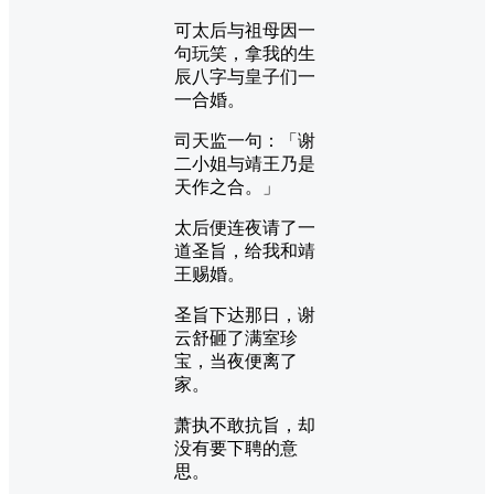
可太后与祖母因一
句玩笑，拿我的生
辰八字与皇子们一
一合婚。
司天监一句：「谢
二小姐与靖王乃是
天作之合。」
太后便连夜请了一
道圣旨，给我和靖
王赐婚。
圣旨下达那日，谢
云舒砸了满室珍
宝，当夜便离了
家。
萧执不敢抗旨，却
没有要下聘的意
思。