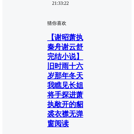
21:33:22
猜你喜欢
【谢昭萧执
秦舟谢云舒
完结小说】
旧时雨十六
岁那年冬天
我瞧见长姐
将手探进萧
执敞开的貂
裘衣襟无弹
窗阅读