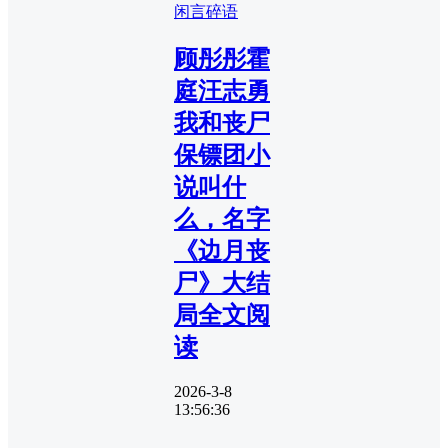
闲言碎语
顾彤彤霍
庭汪志勇
我和丧尸
保镖团小
说叫什
么，名字
《边月丧
尸》大结
局全文阅
读
2026-3-8
13:56:36