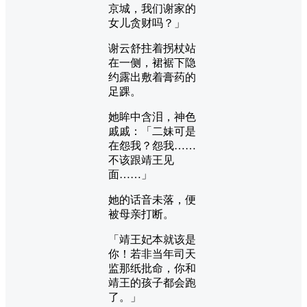
京城，我们谢家的
女儿贪财吗？」
谢云舒拄着拐杖站
在一侧，裙裾下隐
约露出敷着膏药的
足踝。
她眸中含泪，神色
戚戚：「二妹可是
在怨我？怨我……
不该跟靖王见
面……」
她的话音未落，便
被母亲打断。
「靖王妃本就该是
你！若非当年司天
监那纸批命，你和
靖王的孩子都会跑
了。」