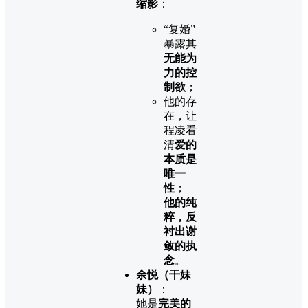
缩影
：
“复婚”
暴露其
无能为
力的控
制欲
；
他的存
在，让
程凌看
清
爱的
本质是
唯一
性
；
他的纯
粹，反
衬出谢
敛的执
念
。
余悦（干妹
妹）
：
她是
完美的