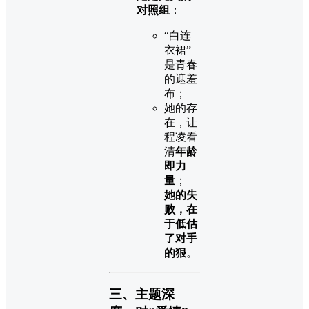
对照组
：
“白连
衣裙”
是青春
的遮羞
布；
她的存
在，让
程凌看
清
年龄
即力
量
；
她的失
败，在
于低估
了对手
的狠
。
三、主题深