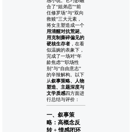
感小说。它巧妙融
合了“姐弟恋”“前
任修罗场”与“双向
救赎”三大元素，
将女主塑造成一个
用清醒对抗荒诞、
用克制撕碎偏见的
硬核生存者
，在看
似温婉的表象下，
完成了一场对“年
龄焦虑”“职场性
别”与“自由意志”
的辛辣解构。以下
从
叙事策略、人物
塑造、主题深度与
文学质感
四方面进
行总结与评价：
一、叙事策
略：高概念反
转 + 情感闭环