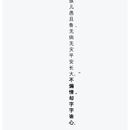
孩
儿
愚
且
鲁，
无
病
无
灾
平
安
长
大。”
不
煽
情，
却
字
字
诛
心
。