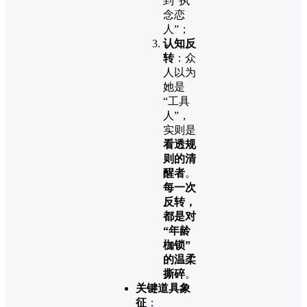
到“执
念恋
人”；
认知反
转
：众
人以为
她是
“工具
人”，
实则是
看透规
则的清
醒者
。
每一次
反转，
都是对
“年龄
枷锁”
的温柔
撕碎
。
关键道具象
征
：