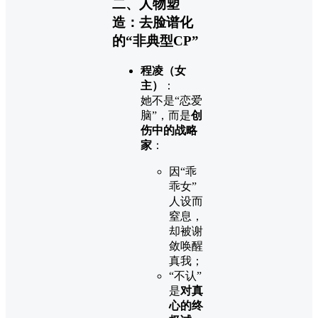
二、人物塑
造：去脸谱化
的“非典型CP”
程凌（女
主）
：
她不是“恋爱
脑”，而是
创
伤中的战略
家
：
因“乖
乖女”
人设而
窒息，
却被谢
敛唤醒
真我；
“不认”
是
对真
心的终