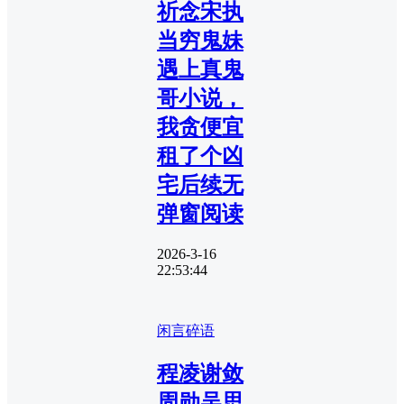
祈念宋执
当穷鬼妹
遇上真鬼
哥小说，
我贪便宜
租了个凶
宅后续无
弹窗阅读
2026-3-16
22:53:44
闲言碎语
程凌谢敛
周勋吴思