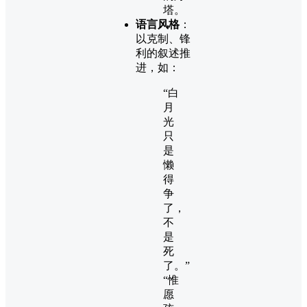
塔。
语言风格
：
以克制、锋
利的叙述推
进，如：
“白
月
光
只
是
懒
得
争
了，
不
是
死
了。”
“惟
愿