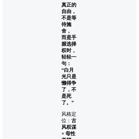
真正的
自由，
不是等
待施
舍，
而是手
握选择
权时，
轻轻一
句：
“白月
光只是
懒得争
了，不
是死
了。”
风格定
位：
古
风权谋
× 母性