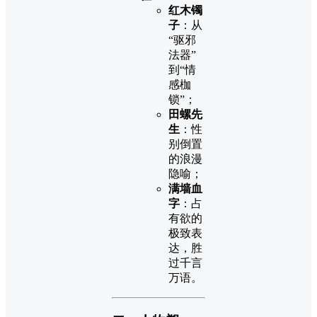
红木镯
子
：从
“驱邪
法器”
到“情
感枷
锁”；
田螺先
生
：性
别倒置
的浪漫
隐喻；
满墙血
字
：占
有欲的
极致表
达，胜
过千言
万语。