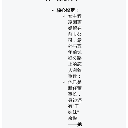
核心设定
：
女主程
凌因离
婚留在
前夫公
司，意
外与五
年前戈
壁公路
上的恋
人谢敛
重逢；
他已是
新任董
事长，
身边还
有“干
妹妹”
余悦
——
她