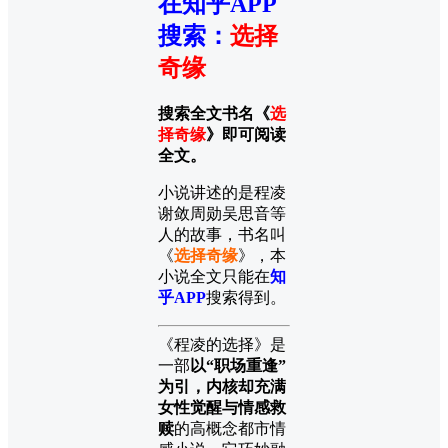
在知乎APP
搜索
：
选择
奇缘
搜索全文书名《
选
择奇缘
》即可阅读
全文。
小说讲述的是程凌
谢敛周勋吴思音等
人的故事，书名叫
《
选择奇缘
》，本
小说全文只能在
知
乎APP
搜索得到。
《程凌的选择》是
一部
以“职场重逢”
为引，内核却充满
女性觉醒与情感救
赎
的高概念都市情