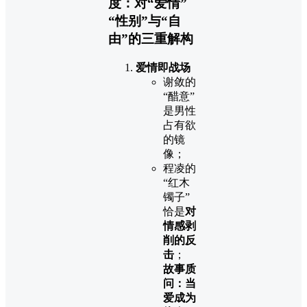
度：对“爱情”
“性别”与“自
由”的三重解构
爱情即战场
谢敛的
“醋意”
是男性
占有欲
的镜
像；
程凌的
“红木
镯子”
恰是
对
情感剥
削的反
击
；
故事质
问：当
爱成为