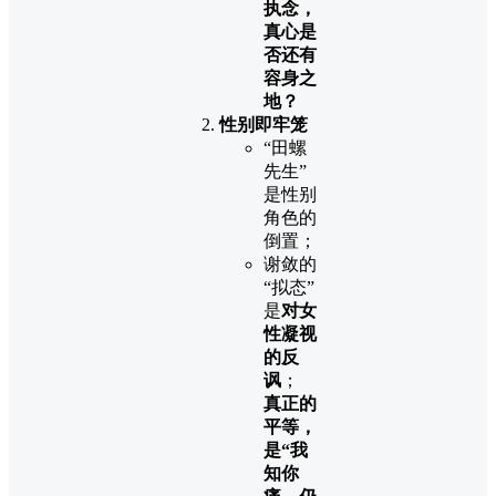
执念，
真心是
否还有
容身之
地？
性别即牢笼
“田螺
先生”
是性别
角色的
倒置；
谢敛的
“拟态”
是
对女
性凝视
的反
讽
；
真正的
平等，
是“我
知你