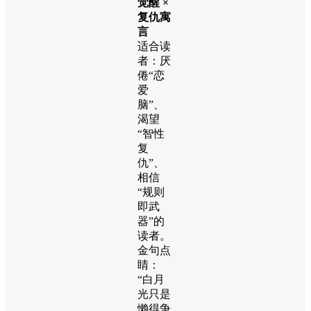
觉醒 ×
复仇寓
言
适合读
者：厌
倦“恋
爱
脑”、
渴望
“智性
复
仇”、
相信
“规则
即武
器”的
读者。
金句点
睛：
“白月
光只是
懒得争