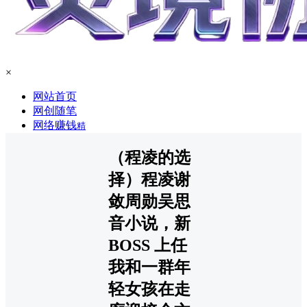
×
网站首页
网创随笔
网络赚钱
精
（程凌的选
择）程凌谢
敛周勋吴思
音小说，新
BOSS 上任
我和一群年
轻女孩在走