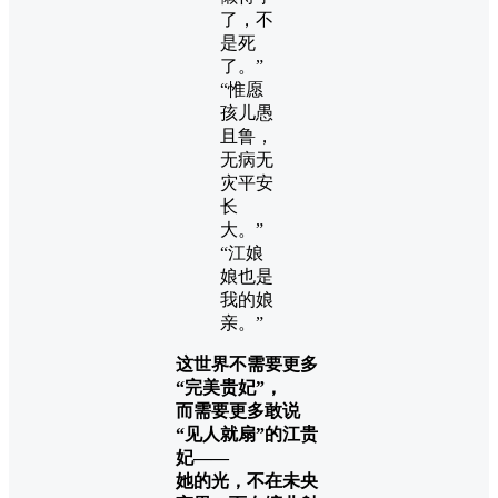
了，不
是死
了。”
“惟愿
孩儿愚
且鲁，
无病无
灾平安
长
大。”
“江娘
娘也是
我的娘
亲。”
这世界不需要更多
“完美贵妃”，
而需要更多敢说
“见人就扇”的江贵
妃——
她的光，不在未央