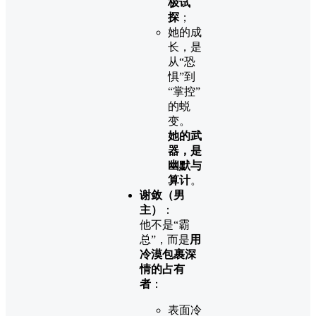
极试
探
；
她的成
长，是
从“恐
惧”到
“掌控”
的蜕
变。
她的武
器，是
幽默与
算计
。
谢敛（男
主）
：
他不是“霸
总”，而是
用
冷漠包裹深
情的占有
者
：
表面冷