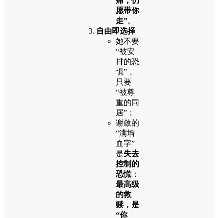
痛，仍
愿带你
走”
。
自由即选择
她不要
“被安
排的恐
惧”，
只要
“被尊
重的同
居”；
谢敛的
“满墙
血字”
是
失去
控制的
恐慌
；
最高级
的救
赎，是
“你