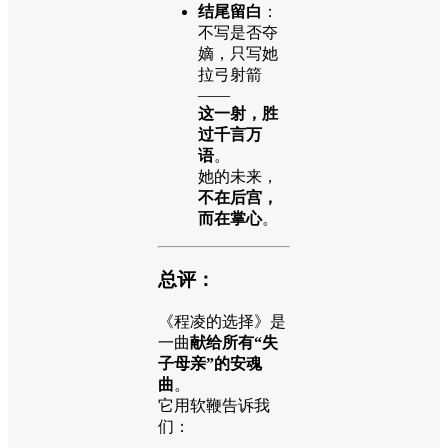
结尾留白
：
不写是否夺
嫡，只写她
拉弓射箭
——
这一射，胜
过千言万
语
。
她的未来，
不在后宫，
而在掌心
。
总评：
《程凌的选择》是
一曲
献给所有“失
子母亲”的安魂
曲
。
它用软鞭告诉我
们：