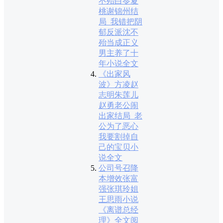
不殆白苓夏
桃谢锦州结
局_我错把阴
郁反派沈不
殆当成正义
男主养了十
年小说全文
《出家风
波》方凌赵
志明朱莲儿
赵勇老公闹
出家结局_老
公为了恶心
我要割掉自
己的宝贝小
说全文
公司号召降
本增效张富
强张琪玲姐
王思雨小说
《离谱总经
理》全文阅