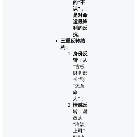
的“不
认”，
是对命
运最锋
利的反
抗
。
三重反转结
构
：
身份反
转
：从
“古板
财务部
长”到
“恣意
旅
人”；
情感反
转
：谢
敛从
“冷淡
上司”