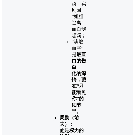
淡，实
则因
“姐姐
逃离”
而自我
惩罚；
“满墙
血字”
是
最直
白的告
白
；
他的深
情，藏
在“只
能看见
你”的
细节
里
。
周勋（前
夫）
：
他是
权力的