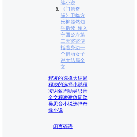
续小说
《门第奇
缘》卫临方
氏柳嫣然知
乎后续_嫁入
宁国公府第
二天婆婆便
指着身边一
个俏丽女子
说大结局全
文
程凌的选择大结局
程凌的选择小说
程
凌谢敛周勋吴思音
全文
程凌谢敛周勋
吴思音小说
选择奇
缘小说
闲言碎语