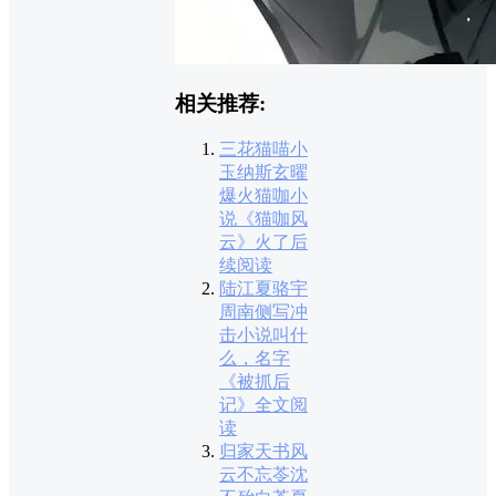
相关推荐:
三花猫喵小
玉纳斯玄曜
爆火猫咖小
说《猫咖风
云》火了后
续阅读
陆江夏骆宇
周南侧写冲
击小说叫什
么，名字
《被抓后
记》全文阅
读
归家天书风
云不忘苓沈