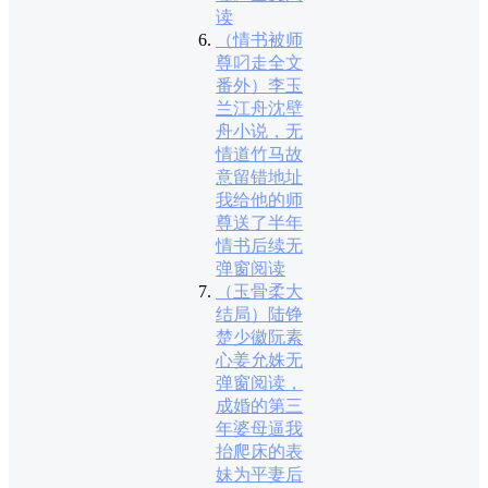
读
（情书被师
尊叼走全文
番外）李玉
兰江舟沈壁
舟小说，无
情道竹马故
意留错地址
我给他的师
尊送了半年
情书后续无
弹窗阅读
（玉骨柔大
结局）陆铮
楚少徽阮素
心姜允姝无
弹窗阅读，
成婚的第三
年婆母逼我
抬爬床的表
妹为平妻后