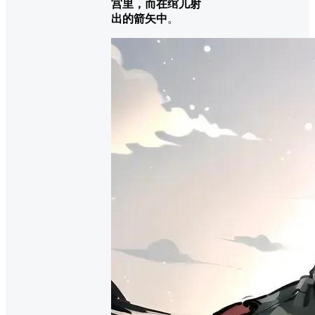
宫里，而在绾儿射
出的箭矢中
。