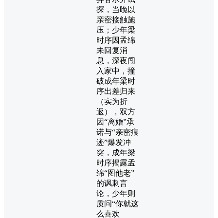
探，当晚以
亲密接触施
压；少年梁
时序因孟绵
未回复消
息，深夜闯
入家中，撞
破成年梁时
序出差归来
（实为折
返），双方
因“离婚”承
诺与“亲密痕
迹”爆发冲
突，成年梁
时序揭露孟
绵“图他老”
的讽刺言
论，少年则
质问“你就这
么喜欢