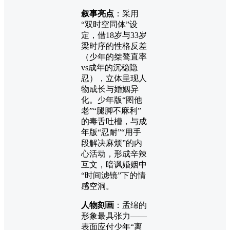
叙事亮点
：采用
“双时空同体”设
定，借18岁与33岁
梁时序的性格反差
（少年的桀骜直率
vs成年的沉稳隐
忍），立体呈现人
物成长与婚姻异
化。少年版“图他
老”“腿脚不麻利”
的毒舌吐槽，与成
年版“忍耐”“用手
段解决麻烦”的内
心活动，形成辛辣
互文，暗讽婚姻中
“时间滤镜”下的情
感空洞。
人物刻画
：孟绵的
形象最具张力——
表面应付少年“离