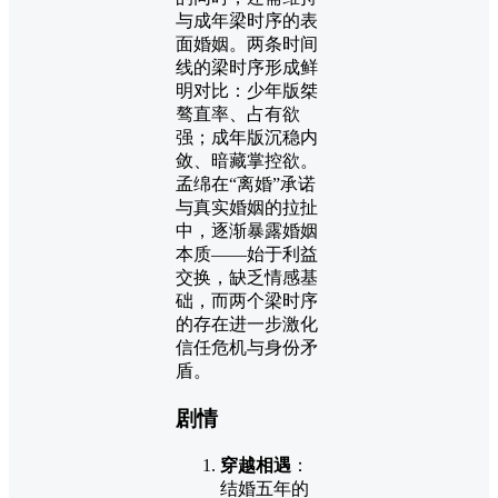
与成年梁时序的表
面婚姻。两条时间
线的梁时序形成鲜
明对比：少年版桀
骜直率、占有欲
强；成年版沉稳内
敛、暗藏掌控欲。
孟绵在“离婚”承诺
与真实婚姻的拉扯
中，逐渐暴露婚姻
本质——始于利益
交换，缺乏情感基
础，而两个梁时序
的存在进一步激化
信任危机与身份矛
盾。
剧情
穿越相遇
：
结婚五年的