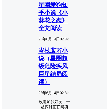
星圈爱狗知
乎小说《小
葵花之恋》
全文阅读
23年6月14日
0
2.9k
岑枝裴珩小
说（星圈超
级危险疾风
巨星结局阅
读）
23年6月14日
0
2.8k
欢迎加我好友，一
起探讨互联网项