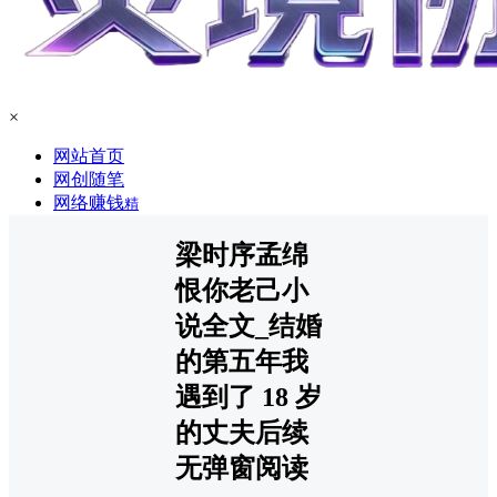
×
网站首页
网创随笔
网络赚钱
精
梁时序孟绵
恨你老己小
说全文_结婚
的第五年我
遇到了 18 岁
的丈夫后续
无弹窗阅读