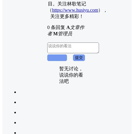
目。关注林歌笔记
（
https://www.husiyu.com
），
关注更多精彩！
0 条回复
A
文章作
者
M
管理员
取消回复
提交
暂无讨论，
说说你的看
法吧