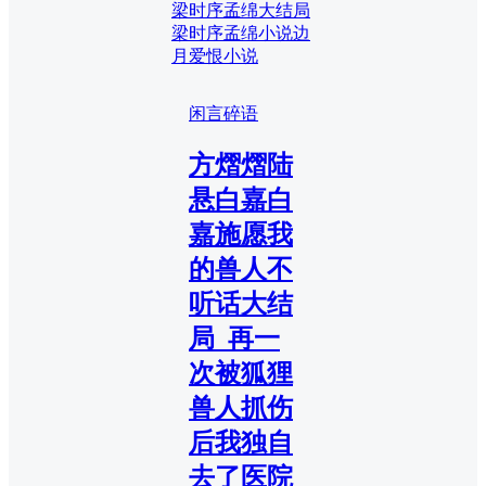
梁时序孟绵大结局
梁时序孟绵小说
边
月爱恨小说
闲言碎语
方熠熠陆
悬白嘉白
嘉施愿我
的兽人不
听话大结
局_再一
次被狐狸
兽人抓伤
后我独自
去了医院