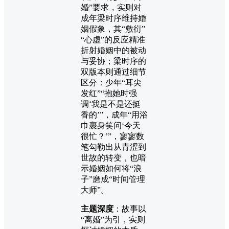
婚”要求，实则对
成年梁时序维持婚
姻假象，其“敷衍”
“心虚”的反应精准
折射婚姻中的被动
与妥协；梁时序的
双版本则通过细节
区分：少年“耳尖
发红”“抱她时强
调‘我是不是还挺
香的’”，成年“用浴
巾裹身笑问‘今天
很忙？’”，寥寥数
笔勾勒出从青涩到
世故的转变，也暗
示婚姻如何将“浪
子”磨成“时间管理
大师”。
主题深度
：故事以
“离婚”为引，实则