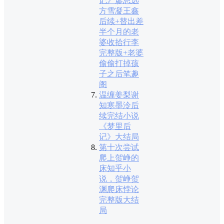
记》廖思远
方雪凝王鑫
后续+替出差
半个月的老
婆收拾行李
完整版+老婆
偷偷打掉孩
子之后笔趣
阁
温缠姜梨谢
知寒墨泠后
续完结小说
《梦里后
记》大结局
第十次尝试
爬上贺峥的
床知乎小
说，贺峥贺
渊爬床悖论
完整版大结
局