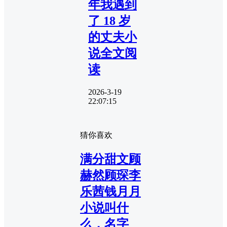
年我遇到
了 18 岁
的丈夫小
说全文阅
读
2026-3-19
22:07:15
猜你喜欢
满分甜文顾
赫然顾琛李
乐茜钱月月
小说叫什
么，名字