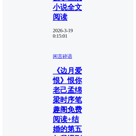
小说全文
阅读
2026-3-19
0:15:01
闲言碎语
《边月爱
恨》恨你
老己孟绵
梁时序笔
趣阁免费
阅读+结
婚的第五