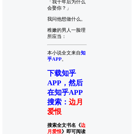
「我十年后为什么
会娶你？」
我问他想做什么。
稚嫩的男人一脸理
所应当：
本小说全文来自
知
乎APP
。
下载知乎
APP，然后
在知乎APP
搜索
：
边月
爱恨
搜索全文书名《
边
月爱恨
》即可阅读