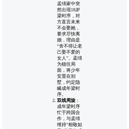
孟绵家中突
然出现18岁
梁时序，对
方直言未来
不会娶她，
要求尽快离
婚，理由是
“舍不得让老
己娶不爱的
女人”。孟绵
为稳住局
面，将少年
安置在别
墅，约定隐
瞒成年梁时
序。
双线周旋
：
成年梁时序
忙于跨国合
作，与孟绵
维持“相敬如