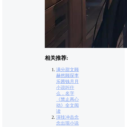
相关推荐:
满分甜文顾
赫然顾琛李
乐茜钱月月
小说叫什
么，名字
《禁止再心
动》全文阅
读
演技冲击念
念出现小说