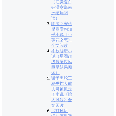
（江觉夏白
钰温意郑南
洲结局阅
读）
喻游之宋葵
星圈爱狗知
乎小说《小
葵花之恋》
全文阅读
岑枝裴珩小
说（星圈超
级危险疾风
巨星结局阅
读）
谢予黑蛇王
秘书蛇人前
夫哥被抓走
了小说《蛇
人风波》全
文阅读
《打掉后