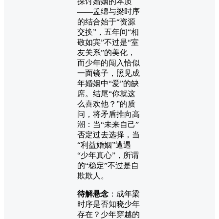
探讨婚姻的本质
——孟绵与梁时序
的结合始于“资源
交换”，五年间“相
敬如宾”不过是“室
友关系”的美化，
而少年的闯入恰似
一面镜子，照见成
年婚姻中“爱”的缺
席。结尾“你就这
么喜欢他？”的质
问，将矛盾推向高
潮：当“未来自己”
否定过去选择，当
“利益婚姻”遭遇
“少年真心”，所谓
的“稳定”不过是自
欺欺人。
待解悬念
：成年梁
时序是否知晓少年
存在？少年穿越的