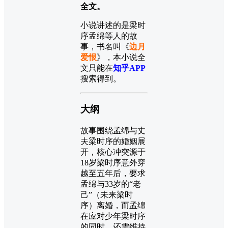
全文。
小说讲述的是梁时
序孟绵等人的故
事，书名叫《
边月
爱恨
》，本小说全
文只能在
知乎APP
搜索得到。
大纲
故事围绕孟绵与丈
夫梁时序的婚姻展
开，核心冲突源于
18岁梁时序意外穿
越至五年后，要求
孟绵与33岁的“老
己”（未来梁时
序）离婚，而孟绵
在应对少年梁时序
的同时，还需维持