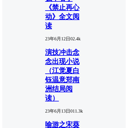
《禁止再心
动》全文阅
读
23年6月12日
0
2.4k
演技冲击念
念出现小说
（江觉夏白
钰温意郑南
洲结局阅
读）
23年6月13日
0
11.3k
喻游之宋葵