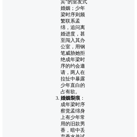
宾”的室友式
婚姻；少年
梁时序则频
繁联系孟
绵，追问离
婚进度，甚
至闯入其办
公室，用钢
笔威胁她拒
绝成年梁时
序的约会邀
请，两人在
拉扯中暴露
少年直白的
占有欲。
婚姻裂痕
：
成年梁时序
察觉孟绵身
上有少年常
用的旧款男
香，暗中丢
弃香水并试