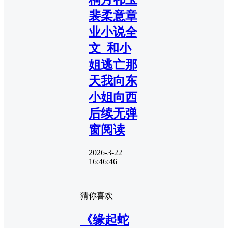
裴柔意章
业小说全
文_和小
姐逃亡那
天我向东
小姐向西
后续无弹
窗阅读
2026-3-22
16:46:46
猜你喜欢
《缘起蛇