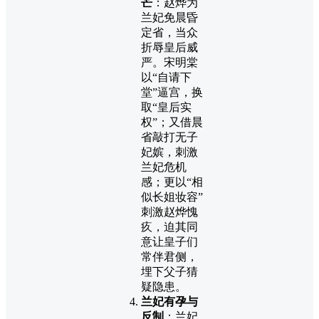
芒
：赵烨为
兰妃免晨昏
定省，当众
折辱皇后威
严。宋明棠
以“自请下
堂”逼宫，换
取“皇后实
权”；又借晨
省敲打无子
妃嫔，刺激
兰妃危机
感；更以“相
似长姐妆容”
刺激赵烨愧
疚，迫其同
意让皇子们
常伴君侧，
埋下父子猜
疑隐患。
兰妃有孕与
反制
：兰妃