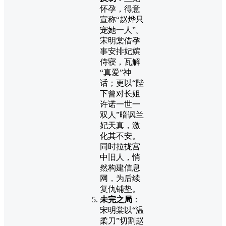
怀孕，得意
宣称“赵烨只
宠她一人”。
宋明棠借孕
事安排妃嫔
侍寝，瓦解
“真爱”神
话；更以“陛
下曾对长姐
许诺一世一
双人”暗讽兰
妃天真，激
化其不安。
同时拉拢宫
中旧人，悄
然构建信息
网，为后续
复仇铺垫。
未完之局
：
宋明棠以“温
柔刀”切割赵