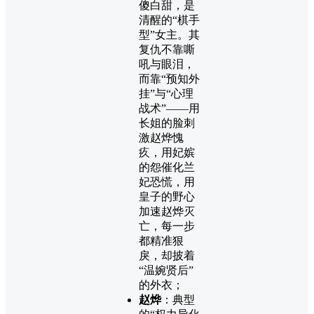
傻白甜，是
清醒的“棋手
型”女主。其
复仇不靠嘶
吼与眼泪，
而靠“预知外
挂”与“心理
战术”——用
长姐的脸刺
激赵烨愧
疚，用妃嫔
的怨催化兰
妃恐慌，用
皇子的野心
加速赵烨灭
亡，每一步
都精准狠
戾，却披着
“温婉贤后”
的外衣；
赵烨
：典型