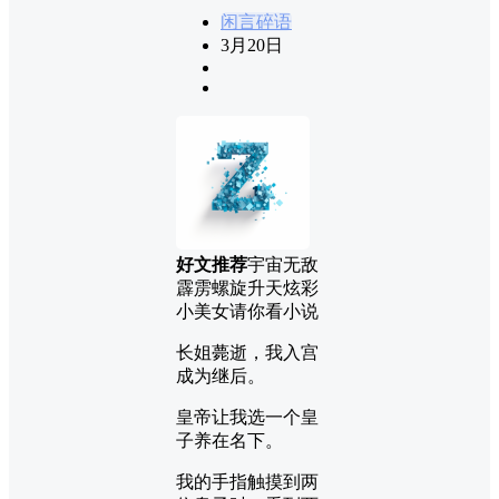
闲言碎语
3月20日
好文推荐
宇宙无敌
霹雳螺旋升天炫彩
小美女请你看小说
长姐薨逝，我入宫
成为继后。
皇帝让我选一个皇
子养在名下。
我的手指触摸到两