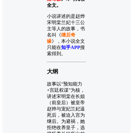
全文。
小说讲述的是赵烨
宋明棠兰妃十三公
主等人的故事，书
名叫《
继后奇
缘
》，本小说全文
只能在
知乎APP
搜
索得到。
大纲
故事以“预知能力
+宫廷权谋”为核，
讲述宋明棠在长姐
（前皇后）被皇帝
赵烨与宠妃兰妃逼
死后，被迫入宫为
继后。为避祸，她
拒绝收养皇子，选