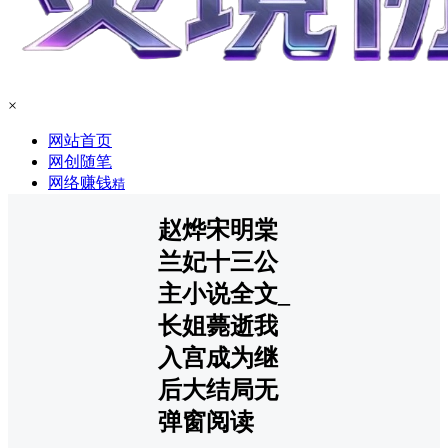
×
网站首页
网创随笔
网络赚钱
精
赵烨宋明棠
兰妃十三公
主小说全文_
长姐薨逝我
入宫成为继
后大结局无
弹窗阅读