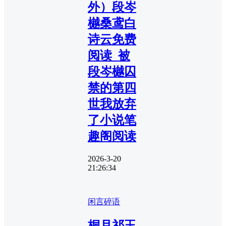
外）段岑
樾桑鸢白
诗云免费
阅读_被
段岑樾囚
禁的第四
世我放弃
了小说笔
趣阁阅读
2026-3-20
21:26:34
闲言碎语
桐月祁玉