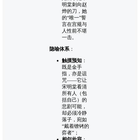
明棠刺向赵
烨的刀，她
的“唯一”誓
言在宫规与
人性前不堪
一击。
隐喻体系
：
触摸预知
：
既是金手
指，亦是诅
咒——它让
宋明棠看清
所有人（包
括自己）的
悲剧可能，
却必须冷静
落子，宛如
“戴着镣铐的
弈者”；
相似妆容
：