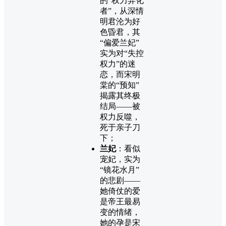
的“权力异化
者”，从深情
明君沦为好
色昏君，其
“偏爱兰妃”
实为对“失控
权力”的迷
恋，而宋明
棠的“预知”
揭露其终极
结局——被
权力反噬，
死于亲子刀
下；
兰妃
：看似
宠妃，实为
“镜花水月”
的悲剧——
她倚仗的爱
是帝王最易
变的情绪，
她的孕是宋