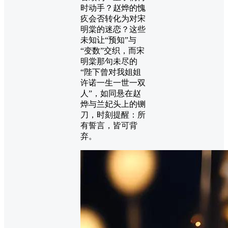
时动手？赵烨的愧
疚会否转化为对宋
明棠的迷恋？这些
未知让“预知”与
“变数”交织，而宋
明棠那句未尽的
“陛下曾对我姐姐
许诺一生一世一双
人”，如同悬在赵
烨与兰妃头上的铡
刀，时刻提醒：所
有誓言，皆可背
弃。