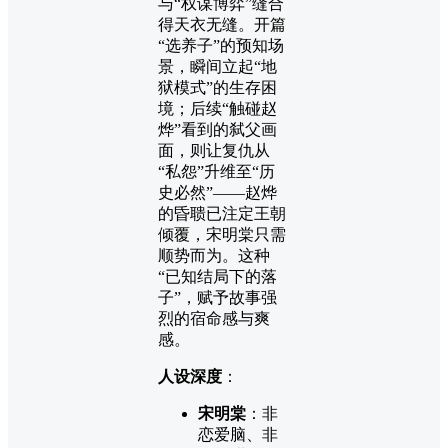
与“权谋博弈”缝合
得天衣无缝。开篇
“选养子”的预知场
景，瞬间立起“地
狱模式”的生存困
境；后续“触碰赵
烨”看到的弑父画
面，则让复仇从
“私怨”升维至“历
史必然”——赵烨
的昏聩已注定王朝
倾覆，宋明棠只需
顺势而为。这种
“已知结局下的落
子”，赋予故事强
烈的宿命感与爽
感。
人设深度
：
宋明棠
：非
恋爱脑、非