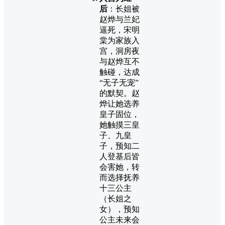
后
：长姐被
赵烨与兰妃
逼死，宋明
棠为家族入
宫，洞房夜
与赵烨互不
触碰，达成
“无子无宠”
的默契。赵
烨让她选养
皇子固位，
她触摸三皇
子、九皇
子，预知二
人登基后皆
会害她，转
而选择抚养
十三公主
（长姐之
女），预知
公主未来会