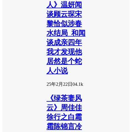
人》温妍闻
谈顾云琛宋
黎恰似涉春
水结局_和闻
谈成亲四年
我才发现他
居然是个蛇
人小说
25年2月22日
0
4.1k
《绿茶妻风
云》周佳佳
徐行之白霜
霜陈锦言冷