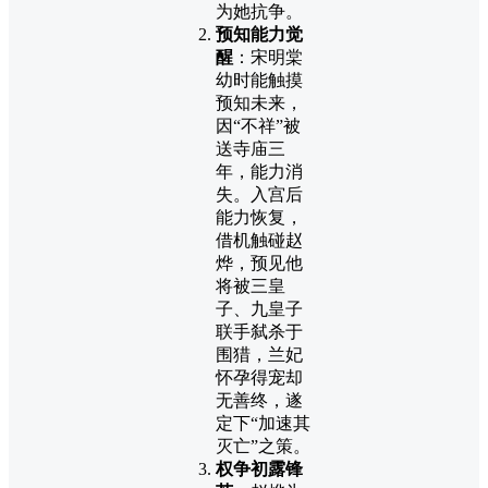
为她抗争。
预知能力觉
醒
：宋明棠
幼时能触摸
预知未来，
因“不祥”被
送寺庙三
年，能力消
失。入宫后
能力恢复，
借机触碰赵
烨，预见他
将被三皇
子、九皇子
联手弑杀于
围猎，兰妃
怀孕得宠却
无善终，遂
定下“加速其
灭亡”之策。
权争初露锋