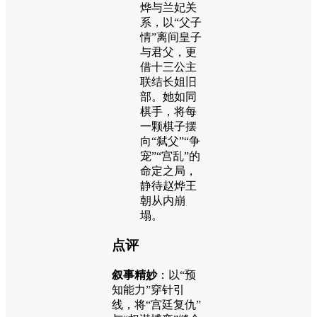
烨与兰妃关
系，以“父子
情”离间皇子
与君父，更
借十三公主
联结长姐旧
部。她如同
棋手，将每
一颗棋子摆
向“弑父”“争
宠”“宫乱”的
命定之局，
静待赵烨王
朝从内崩
塌。
点评
叙事精妙
：以“预
知能力”穿针引
线，将“宫廷复仇”