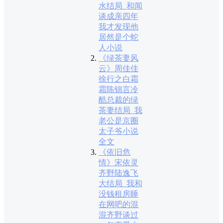
水结局_和闻
谈成亲四年
我才发现他
居然是个蛇
人小说
《绿茶妻风
云》周佳佳
徐行之白霜
霜陈锦言冷
酷总裁的绿
茶妻结局_我
老公是京圈
太子爷小说
全文
《依旧危
情》宋依灵
齐野陆逸飞
大结局_我和
没钱租房睡
在网吧的混
混齐野谈过