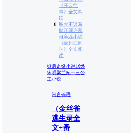
《开云往
事》全文阅
读
胸大不该羞
耻江颂许慕
何辛蕊小说
《缘起江同
学》全文阅
读
继后奇缘小说
赵烨
宋明棠兰妃十三公
主小说
闲言碎语
（金丝雀
逃生录全
文+番