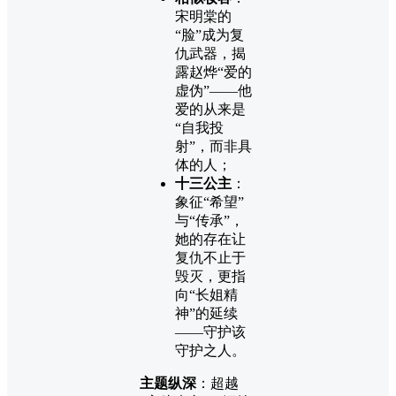
宋明棠的
“脸”成为复
仇武器，揭
露赵烨“爱的
虚伪”——他
爱的从来是
“自我投
射”，而非具
体的人；
十三公主
：
象征“希望”
与“传承”，
她的存在让
复仇不止于
毁灭，更指
向“长姐精
神”的延续
——守护该
守护之人。
主题纵深
：超越