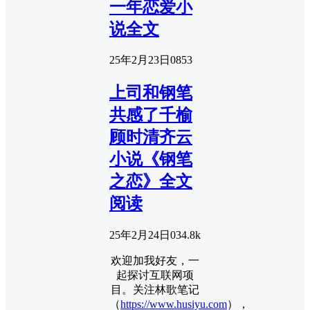
一年恋爱小
说全文
25年2月23日
0
853
上司和钢笔
共感了千榆
顾时清齐云
小说《钢笔
之恋》全文
阅读
25年2月24日
0
34.8k
欢迎加我好友，一
起探讨互联网项
目。关注林歌笔记
（
https://www.husiyu.com
），