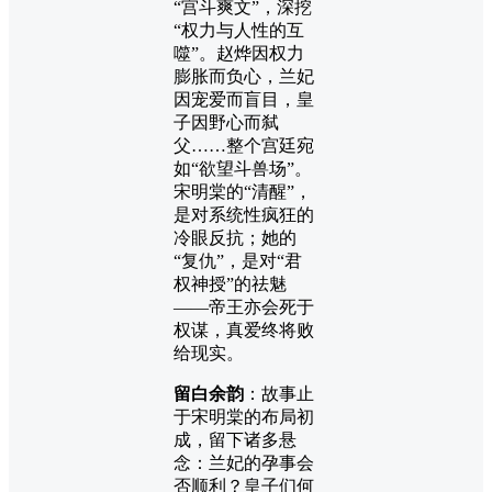
“宫斗爽文”，深挖
“权力与人性的互
噬”。赵烨因权力
膨胀而负心，兰妃
因宠爱而盲目，皇
子因野心而弑
父……整个宫廷宛
如“欲望斗兽场”。
宋明棠的“清醒”，
是对系统性疯狂的
冷眼反抗；她的
“复仇”，是对“君
权神授”的祛魅
——帝王亦会死于
权谋，真爱终将败
给现实。
留白余韵
：故事止
于宋明棠的布局初
成，留下诸多悬
念：兰妃的孕事会
否顺利？皇子们何