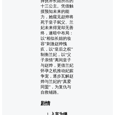
择抚养长姐所出的
十三公主。凭借触
摸预知未来的能
力，她窥见赵烨将
死于皇子弑父、兰
妃未来得宠却无善
终，遂暗中布局：
以“相似长姐的妆
容”刺激赵烨愧
疚，以“皇后之权”
制衡兰妃，以“父
子亲情”离间皇子
与赵烨，更借兰妃
怀孕之机推动妃嫔
争宠，逐步瓦解赵
烨与兰妃的“真爱
同盟”，为复仇与
自救铺路。
剧情
入宫为继