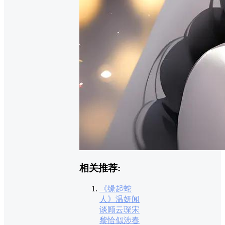
相关推荐:
《缘起蛇
人》温妍闻
谈顾云琛宋
黎恰似涉春