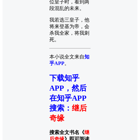
位皇子时，看到两
段混乱的未来。
我若选三皇子，他
将来登基为帝，会
杀我全家，将我刺
死。
本小说全文来自
知
乎APP
。
下载知乎
APP，然后
在知乎APP
搜索
：
继后
奇缘
搜索全文书名《
继
后奇缘
》即可阅读