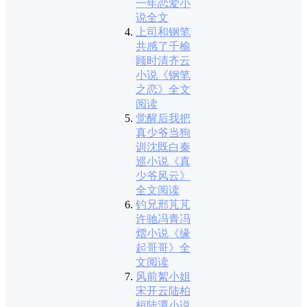
一年恋爱小
说全文
上司和钢笔
共感了千榆
顾时清齐云
小说《钢笔
之恋》全文
阅读
觉醒后我把
真少爷当狗
训沈既白秦
巡小说《真
少爷风云》
全文阅读
钓兄邢芃芃
许驰冯青冯
熠小说《缘
起哥哥》全
文阅读
风前絮小姐
宋开云陆柏
桓陆潭小说