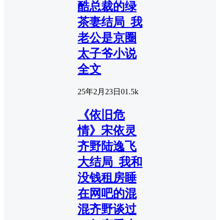
酷总裁的绿
茶妻结局_我
老公是京圈
太子爷小说
全文
25年2月23日
0
1.5k
《依旧危
情》宋依灵
齐野陆逸飞
大结局_我和
没钱租房睡
在网吧的混
混齐野谈过