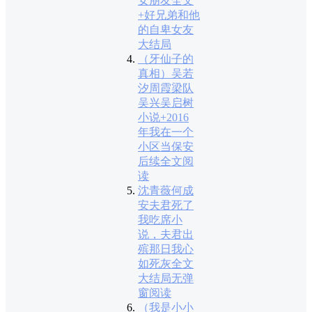
女朋友全文
+好兄弟和他
的自卑女友
大结局
（牙仙子的
真相）吴若
汐周霞梁队
吴兴吴启树
小说+2016
年我在一个
小区当保安
后续全文阅
读
沈青薇何成
安夫君死了
我吃席小
说，夫君出
殡那日我心
如死灰全文
大结局无弹
窗阅读
（我是小小