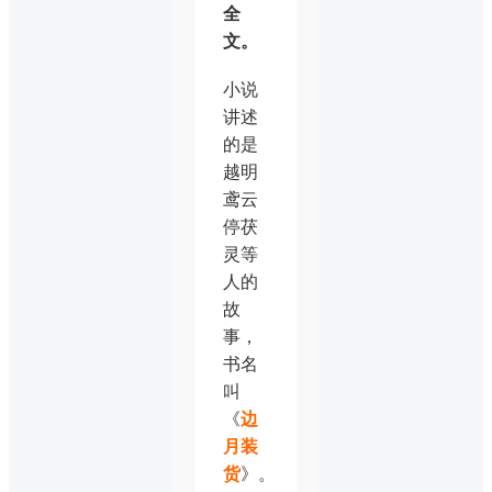
全
文。
小说
讲述
的是
越明
鸢云
停茯
灵等
人的
故
事，
书名
叫
《
边
月装
货
》。