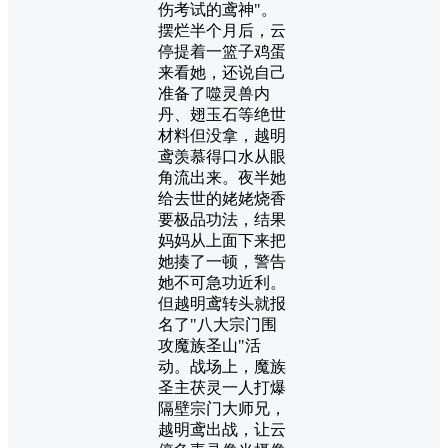
伤考试的鸢神"。
摆烂半个月后，云
停提着一篮子鸡蛋
来看她，还说自己
准备了噬灵兽内
丹、翅玉石等绝世
材料但没拿，越明
鸢羡慕得口水从眼
角流出来。夜半她
给去世的姥姥烧香
要极品功法，结果
妈妈从上面下来把
她揍了一顿，警告
她不可急功近利。
但越明鸢转头就报
名了"八大宗门围
攻魔族圣山"活
动。战场上，魔族
圣主茯灵一人打爆
隔壁宗门大师兄，
越明鸢出战，让云