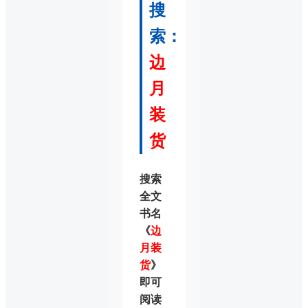
搜
索：
边
月
装
货
搜索
全文
书名
《
边
月装
货
》
即可
阅读