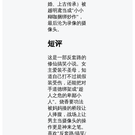
婚、上古传承）被
越明鸢当成"小小
糊咖捆绑炒作"，
最后沦为录像的摄
像头。
短评
这是一部反套路的
修仙搞笑小说。女
主爱装不圣母，知
道自己打不过就假
装受伤，还能把对
手道德绑架成"趁
人之危的卑鄙小
人"。烧香要功法
被妈妈揍的桥段让
人捧腹，战场上让
男主当摄像头的操
作更是神来之笔。
喜欢"反套路/搞笑/