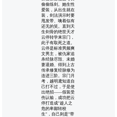
偷偷练剑。她生性
爱装，从出生就在
装，剑法演示时要
甩发带、噙着似有
还无的笑。直到天
生剑骨的绝世天才
云停转学来宗门，
此子有取死之道。
云停是标准男频爽
文男主，被仇家追
杀经脉尽毁、未婚
妻退婚、得到上古
传承修复经脉修为
连进三阶。宗门月
考，越明鸢知道自
己打不过，于是使
出绝招——假装受
伤认输，成功把云
停打造成"趁人之
危的卑鄙转校
生"，自己则是"带