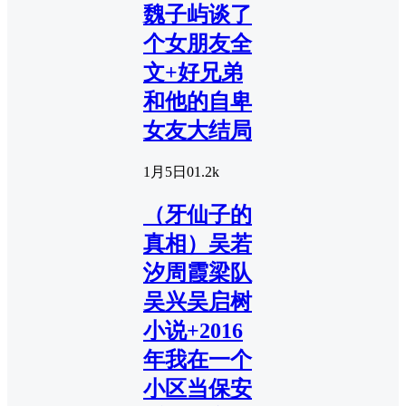
魏子屿谈了
个女朋友全
文+好兄弟
和他的自卑
女友大结局
1月5日
0
1.2k
（牙仙子的
真相）吴若
汐周霞梁队
吴兴吴启树
小说+2016
年我在一个
小区当保安