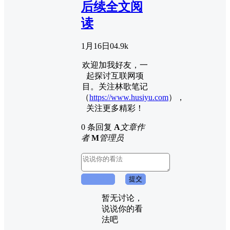
后续全文阅
读
1月16日
0
4.9k
欢迎加我好友，一
起探讨互联网项
目。关注林歌笔记
（
https://www.husiyu.com
），
关注更多精彩！
0 条回复
A
文章作
者
M
管理员
取消回复
提交
暂无讨论，
说说你的看
法吧