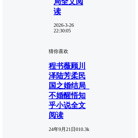
局全文阅
读
2026-3-26
22:30:05
猜你喜欢
程书薇顾川
泽陆芳柔民
国之婚结局_
不婚醒悟知
乎小说全文
阅读
24年9月21日
0
10.3k