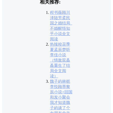
相关推荐:
程书薇顾川
泽陆芳柔民
国之婚结局_
不婚醒悟知
乎小说全文
阅读
热辣校花季
夏孟辰楚听
李佳小说
（情敌双叒
叒重生了结
局全文阅
读）
魏子屿林栀
李悦顾墨黎
辰小说+回国
和发小聚会
我才知道魏
子屿谈了个