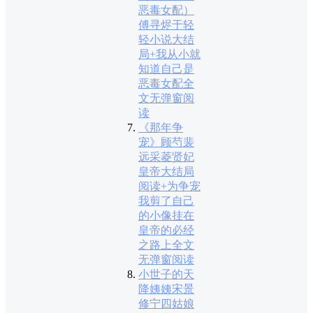
恶毒女配）
傅寻烬于轻
轻小说大结
局+我从小就
知道自己是
恶毒女配全
文无弹窗阅
读
《那年争
宠》顾芍裴
远采菱贤妃
皇帝大结局
阅读+为争宠
我剪了自己
的小像挂在
皇帝的必经
之路上全文
无弹窗阅读
小世子的天
降姨姨宋景
修宁四姑娘