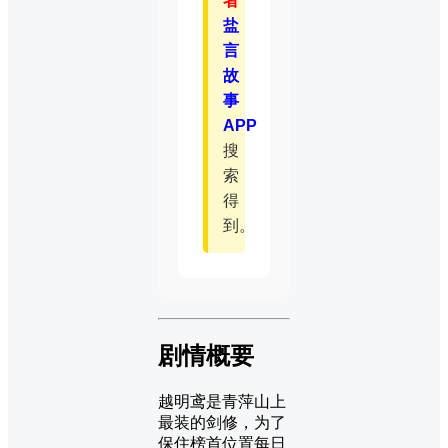
者
盐
言
故
事
APP
搜
索
得
到。
剧情概要
越明鸢是青萍山上
最装的剑修，为了
保住榜首位置每日