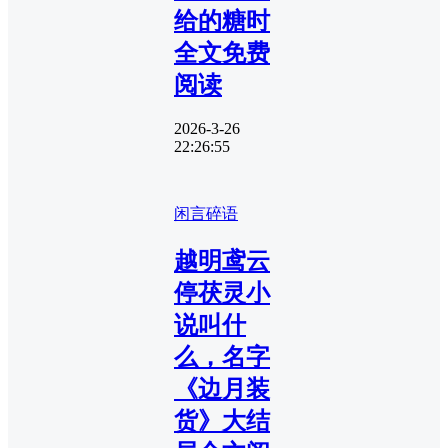
给的糖时
全文免费
阅读
2026-3-26
22:26:55
闲言碎语
越明鸢云
停茯灵小
说叫什
么，名字
《边月装
货》大结