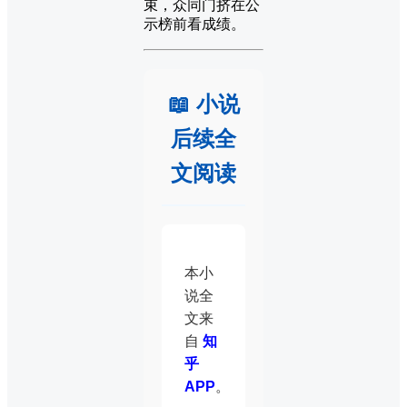
束，众同门挤在公
示榜前看成绩。
📖 小说
后续全
文阅读
本小
说全
文来
自
知
乎
APP
。