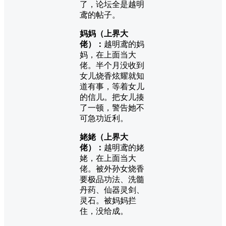
了，论坛全是越明
鸢的帖子。
妈妈（上界大
佬）：
越明鸢的妈
妈，在上面当大
佬。半个月没收到
女儿烧香炫耀就知
道有事，等着女儿
的信儿。把女儿揍
了一顿，警告她不
可急功近利。
姥姥（上界大
佬）：
越明鸢的姥
姥，在上面当大
佬。被外孙女烧香
要极品功法、洗髓
丹药、仙器灵剑、
灵石。被妈妈拦
住，没给成。