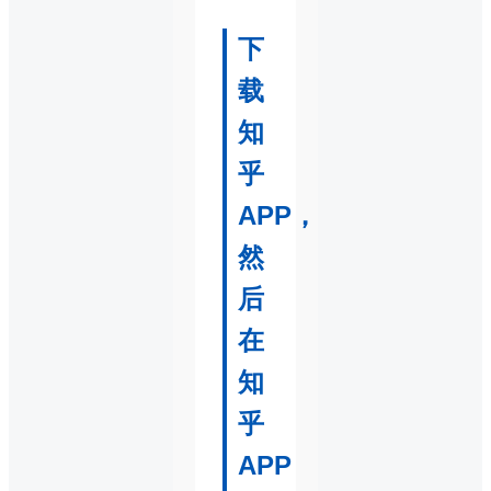
下
载
知
乎
APP，
然
后
在
知
乎
APP