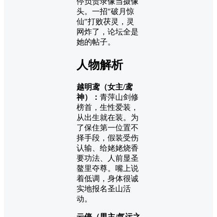
停负责录像当摄像
头。一招"破月惊
仙"打败茯灵，灵
网炸了，论坛全是
她的帖子。
人物解析
越明鸢（女主/鸢
神）：
青萍山剑修
榜首，生性爱装，
从出生就在装。为
了保住第一位置不
择手段，假装受伤
认输、给姥姥烧香
要功法、人前显圣
鳌里夺尊。嘴上说
着低调，身体很诚
实地报名圣山活
动。
云停（男主/气运之