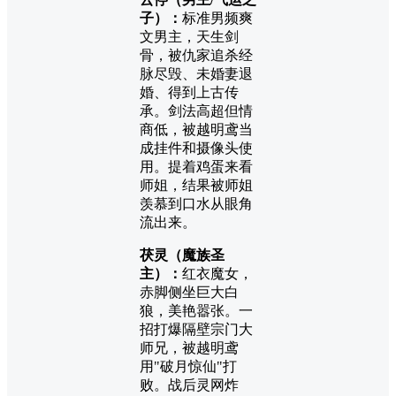
子）：
标准男频爽
文男主，天生剑
骨，被仇家追杀经
脉尽毁、未婚妻退
婚、得到上古传
承。剑法高超但情
商低，被越明鸢当
成挂件和摄像头使
用。提着鸡蛋来看
师姐，结果被师姐
羡慕到口水从眼角
流出来。
茯灵（魔族圣
主）：
红衣魔女，
赤脚侧坐巨大白
狼，美艳嚣张。一
招打爆隔壁宗门大
师兄，被越明鸢
用"破月惊仙"打
败。战后灵网炸