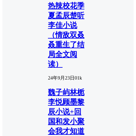
热辣校花季
夏孟辰楚听
李佳小说
（情敌双叒
叒重生了结
局全文阅
读）
24年9月23日
0
1k
魏子屿林栀
李悦顾墨黎
辰小说+回
国和发小聚
会我才知道