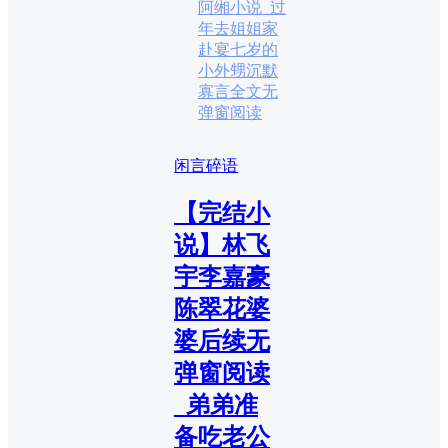
阿缃小说_过
年去姐姐家
赴宴七岁的
小外甥沉默
寡言全文无
弹窗阅读
闲言碎语
【完结小
说】林飞
宇李嘉豪
陈翠花婆
婆后续无
弹窗阅读
_弟弟准
备吃老公