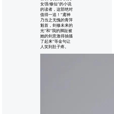
女强/修仙"的小说
的读者，这部绝对
值得一追！"鸢神
乃当之无愧的青萍
魁首，剑修未来的
光"和"我的脚趾被
她的剑意激得抽搐
了起来"等金句让
人笑到肚子疼。