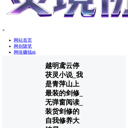
×
网站首页
网创随笔
网络赚钱
精
越明鸢云停
茯灵小说_我
是青萍山上
最装的剑修_
无弹窗阅读_
装货剑修的
自我修养大