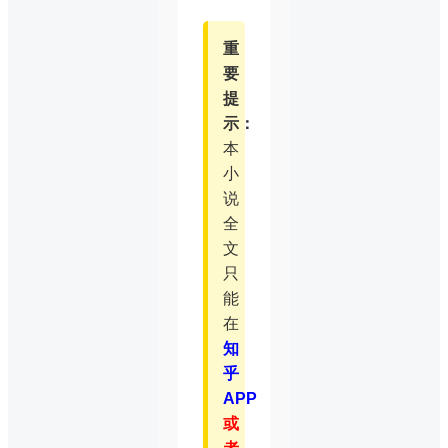
重
要
提
示：
本
小
说
全
文
只
能
在
知
乎
APP
或