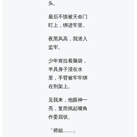
头。
最后不慎被天命门
盯上，绑进牢里。
夜黑风高，我潜入
监牢。
少年耷拉着脑袋，
半具身子浸在水
里，手臂被牢牢绑
在刑架上。
见我来，他眼神一
亮，复而抿起嘴角
作委屈状。
「师姐……」