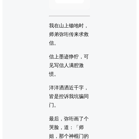
我在山上锄地时，
师弟弥珩传来求救
信。
信上墨迹狰狞，可
见写信人满腔激
愤。
洋洋洒洒近千字，
皆是控诉我坑骗同
门。
最后，弥珩画了个
哭脸，道：「师
姐，那个神棍门的