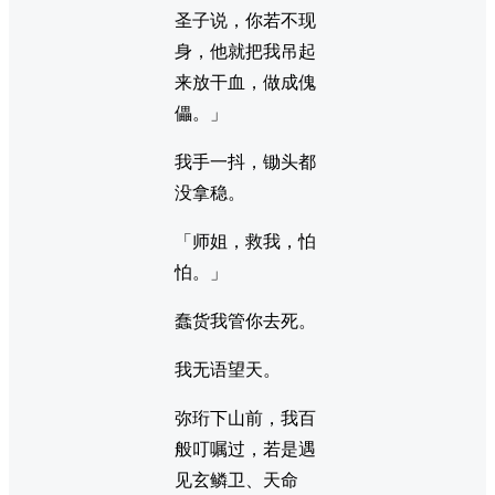
圣子说，你若不现
身，他就把我吊起
来放干血，做成傀
儡。」
我手一抖，锄头都
没拿稳。
「师姐，救我，怕
怕。」
蠢货我管你去死。
我无语望天。
弥珩下山前，我百
般叮嘱过，若是遇
见玄鳞卫、天命