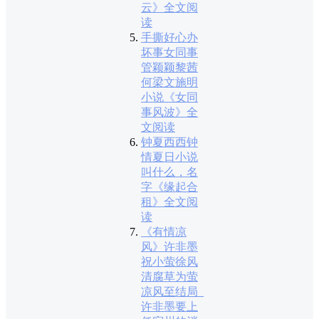
云》全文阅
读
手撕好心办
坏事女同事
管颖颖黎茜
何梁文施明
小说《女同
事风波》全
文阅读
钟夏西西钟
情夏日小说
叫什么，名
字《缘起合
租》全文阅
读
《有情凉
风》许非墨
祝小萤徐风
清腐草为萤
凉风至结局_
许非墨要上