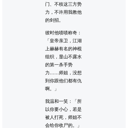
门、不枝这三方势
力，不许用我教他
的剑招。
彼时他啧啧称奇：
「皇帝亲卫，江湖
上赫赫有名的神棍
组织，显山不露水
的第一杀手势
力……师姐，没想
到你跟他们都有仇
啊。」
我温和一笑：「所
以你要小心，若是
被人打死，师姐不
会给你收尸的。」