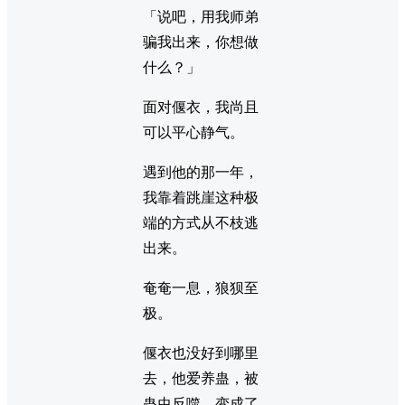
「说吧，用我师弟
骗我出来，你想做
什么？」
面对偃衣，我尚且
可以平心静气。
遇到他的那一年，
我靠着跳崖这种极
端的方式从不枝逃
出来。
奄奄一息，狼狈至
极。
偃衣也没好到哪里
去，他爱养蛊，被
蛊虫反噬，变成了