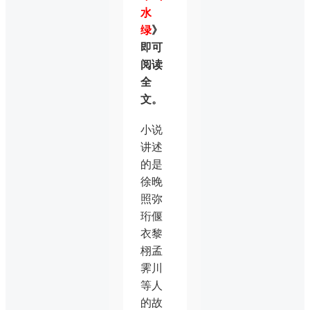
水
绿
》
即可
阅读
全
文。
小说
讲述
的是
徐晚
照弥
珩偃
衣黎
栩孟
霁川
等人
的故