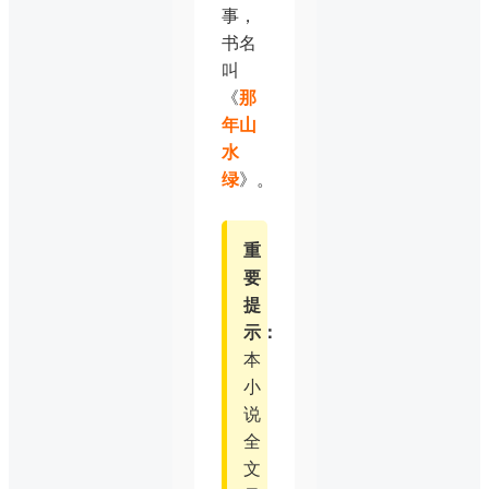
事，
书名
叫
《
那
年山
水
绿
》。
重
要
提
示：
本
小
说
全
文