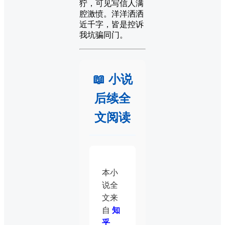
狞，可见写信人满
腔激愤。洋洋洒洒
近千字，皆是控诉
我坑骗同门。
📖 小说
后续全
文阅读
本小
说全
文来
自
知
乎