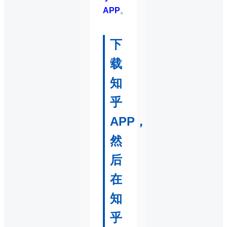
APP
。
下
载
知
乎
APP，
然
后
在
知
乎