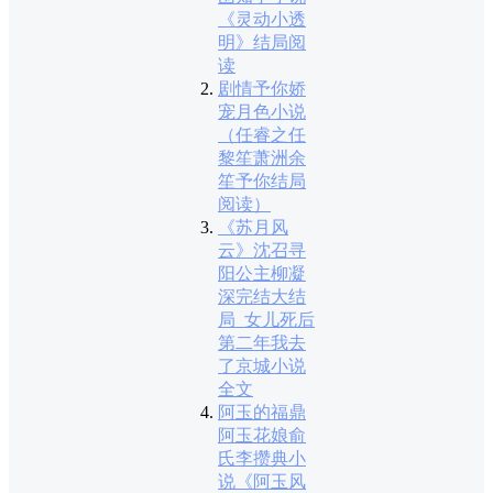
《灵动小透
明》结局阅
读
剧情予你娇
宠月色小说
（任睿之任
黎笙萧洲余
笙予你结局
阅读）
《苏月风
云》沈召寻
阳公主柳凝
深完结大结
局_女儿死后
第二年我去
了京城小说
全文
阿玉的福鼎
阿玉花娘俞
氏李攒典小
说《阿玉风