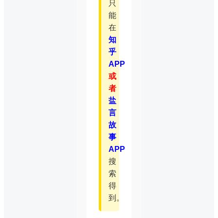
只
能
在
知
乎
APP
或
者
盐
言
故
事
APP
搜
索
得
到。