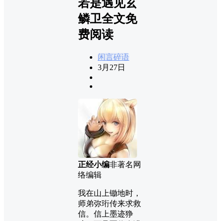
若是遇见玄
鳞卫全文免
费阅读
闲言碎语
3月27日
正经小编
非著名网
络编辑
我在山上锄地时，
师弟弥珩传来求救
信。信上墨迹狰