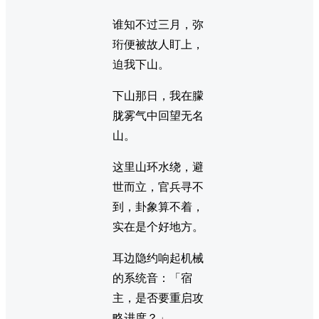
谁知不过三月，弥
珩便被故人盯上，
迫我下山。
下山那日，我在朦
胧雾气中回望无名
山。
这里山环水绕，避
世而立，官兵寻不
到，卦象算不着，
实在是个好地方。
耳边隐约响起机械
的系统音：「宿
主，是否要重启攻
略进度？」