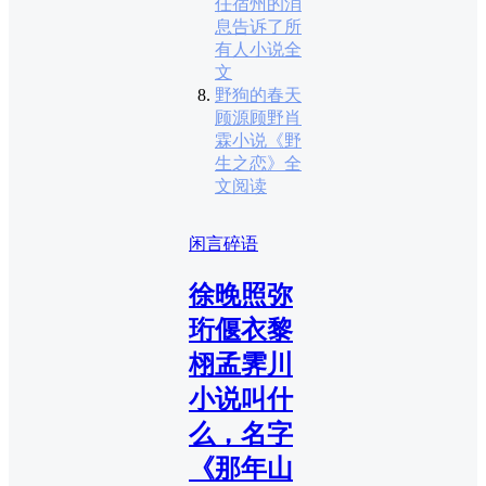
任宿州的消
息告诉了所
有人小说全
文
野狗的春天
顾源顾野肖
霖小说《野
生之恋》全
文阅读
闲言碎语
徐晚照弥
珩偃衣黎
栩孟霁川
小说叫什
么，名字
《那年山