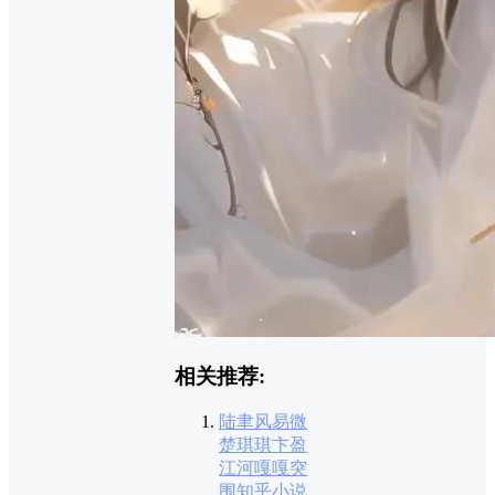
相关推荐:
陆聿风易微
楚琪琪卞盈
江河嘎嘎突
围知乎小说