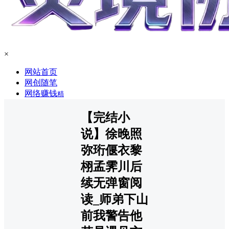
×
网站首页
网创随笔
网络赚钱
精
【完结小
说】徐晚照
弥珩偃衣黎
栩孟霁川后
续无弹窗阅
读_师弟下山
前我警告他