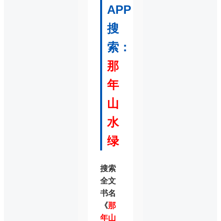
APP
搜
索：
那
年
山
水
绿
搜索
全文
书名
《
那
年山