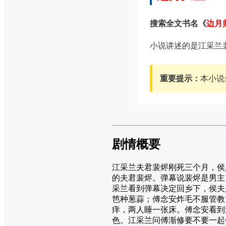
搜索全文书名《
边月
小说讲述的是江采兰
重要提示：
本小说
剧情概要
江采兰夫君裴烬刚死三个月，侯
的夫君裴烬。弹幕说裴烬是男主
采兰看到弹幕决定回乡下，侯夫
笆种葱蒜；傅念安炸毛不服管教
痒，两人睡一张床。傅念安看到
色。江采兰问傅渐修要不要一起