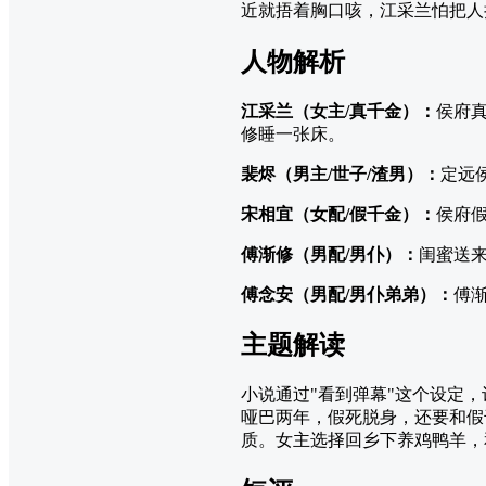
近就捂着胸口咳，江采兰怕把人
人物解析
江采兰（女主/真千金）：
侯府
修睡一张床。
裴烬（男主/世子/渣男）：
定远
宋相宜（女配/假千金）：
侯府
傅渐修（男配/男仆）：
闺蜜送
傅念安（男配/男仆弟弟）：
傅
主题解读
小说通过"看到弹幕"这个设定
哑巴两年，假死脱身，还要和假
质。女主选择回乡下养鸡鸭羊，