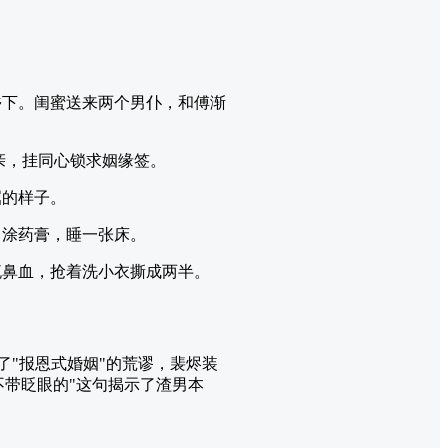
乡下。闺蜜送来两个男仆，和傅渐
亲，挂同心锁求姻缘签。
屈的样子。
，涂药膏，睡一张床。
流鼻血，抢着洗小衣撕成两半。
了"报恩式婚姻"的荒谬，裴烬装
不带眨眼的"这句揭示了渣男本