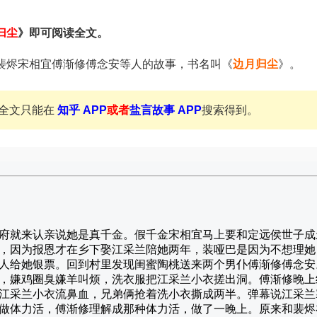
归尘
》即可阅读全文。
裴烬宋相宜傅渐修傅念安等人的故事，书名叫《
边月归尘
》。
全文只能在
知乎 APP
或者
盐言故事 APP
搜索得到。
府就来认亲说她是真千金。假千金宋相宜马上要和定远侯世子成
，因为报恩才在乡下娶江采兰陪她两年，装哑巴是因为不想理她
人给她银票。回到村里发现闺蜜陶桃送来两个男仆傅渐修傅念安
，嫌鸡圈臭嫌羊叫烦，洗衣服把江采兰小衣搓出洞。傅渐修晚上
江采兰小衣流鼻血，兄弟俩抢着洗小衣撕成两半。弹幕说江采兰
做体力活，傅渐修理解成那种体力活，做了一晚上。原来和裴烬