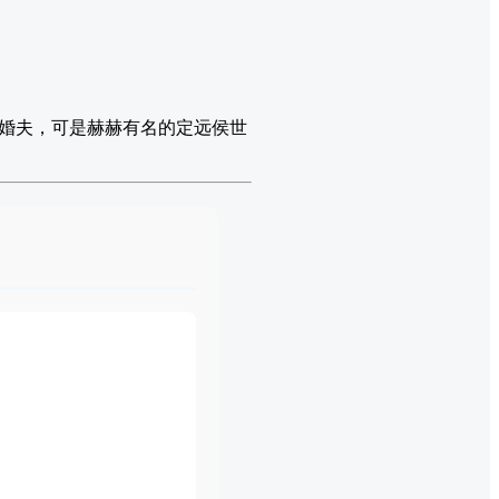
婚夫，可是赫赫有名的定远侯世