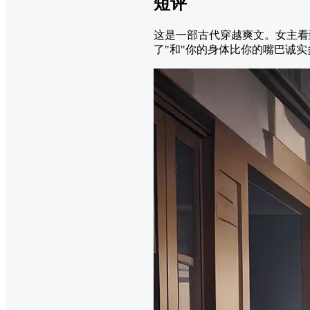
短评
这是一部古代穿越爽文。女主看
了"和"你的身体比你的嘴巴诚实