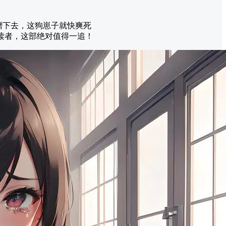
蹭下去，这狗崽子就快爽死
的读者，这部绝对值得一追！