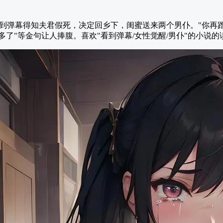
到弹幕得知夫君假死，决定回乡下，闺蜜送来两个男仆。"你再
多了"等金句让人捧腹。喜欢"看到弹幕/女性觉醒/男仆"的小说