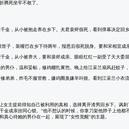
折腾死坐牢不敢了。
真千金，从小被抱走养在乡下。夫君裴烬假死，看到弹幕决定回
侯世子，装哑巴在乡下待两年，报恩后假死脱身。要和宋相宜成
假千金，从小被养大，要和裴烬成亲。眼眶红红一副受了天大委
来的男仆，温和妥帖，修鸡棚扎篱笆。晚上给江采兰扇风赶蚊子
渐修弟弟，炸毛不服管教，嫌鸡圈臭嫌羊叫烦。看到江采兰小衣
，让女主提前得知自己被利用的真相，选择离开渣男回乡下。讽刺
千金成亲挂同心锁。"他不想认的时候，你拿刀架他脖子上他都
和真心待她的男仆在一起，展现了"女性觉醒"的主题。