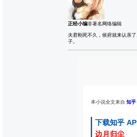
正经小编
非著名网络编辑
夫君刚死不久，侯府就来认亲了
子。
本小说全文来自
知乎 
下载知乎 A
边月归尘