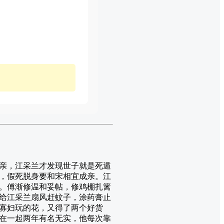
亲，江采兰才发现世子就是死遁
，假死脱身要和宋相宜成亲。江
。傅渐修温和妥帖，修鸡棚扎篱
给江采兰扇风赶蚊子，涂药膏止
寡妇玩的花，又得了两个好货
在一起两年有名无实，他每次靠