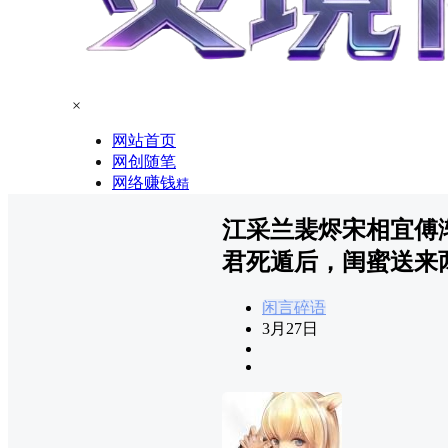
×
网站首页
网创随笔
网络赚钱
精
江采兰裴烬宋相宜傅
君死遁后，闺蜜送来
闲言碎语
3月27日