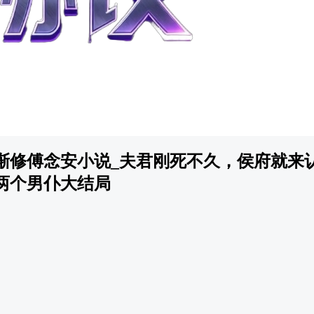
渐修傅念安小说_夫君刚死不久，侯府就来认
两个男仆大结局