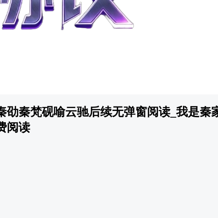
秦劭秦梵砚喻云驰后续无弹窗阅读_我是秦
费阅读