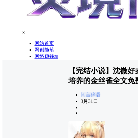
×
网站首页
网创随笔
网络赚钱
精
【完结小说】沈微好
培养的金丝雀全文免
闲言碎语
3月31日