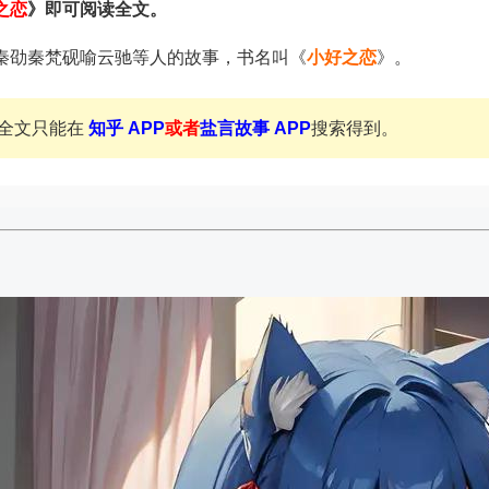
之恋
》即可阅读全文。
秦劭秦梵砚喻云驰等人的故事，书名叫《
小好之恋
》。
全文只能在
知乎 APP
或者
盐言故事 APP
搜索得到。