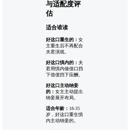
与适配度评
估
适合谁读
好这口重生的：
女
主重生后不再配合
夫君演戏。
好这口惧内的：
夫
君用惧内做借口挡
下借债挡下应酬。
好这口主动纳妾
的：
女主主动提出
纳妾展开布局。
适合年龄：
18-35
岁，好这口重生惧
内主动纳妾的。