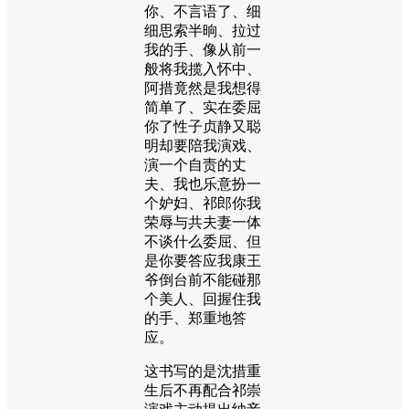
你、不言语了、细
细思索半晌、拉过
我的手、像从前一
般将我揽入怀中、
阿措竟然是我想得
简单了、实在委屈
你了性子贞静又聪
明却要陪我演戏、
演一个自责的丈
夫、我也乐意扮一
个妒妇、祁郎你我
荣辱与共夫妻一体
不谈什么委屈、但
是你要答应我康王
爷倒台前不能碰那
个美人、回握住我
的手、郑重地答
应。
这书写的是沈措重
生后不再配合祁崇