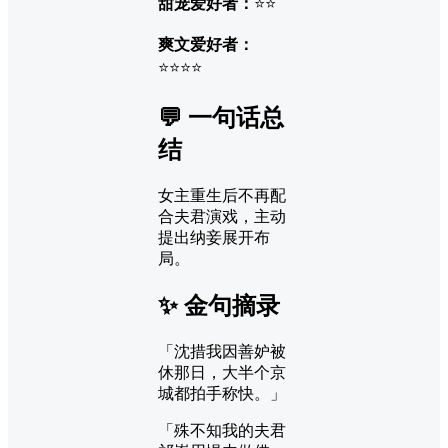
甜宠爱好者：
⭐⭐
爽文爱好者：
⭐⭐⭐⭐
💬 一句话总
结
女主重生后不再配
合夫君演戏，主动
提出纳妾展开布
局。
✨ 金句摘录
「沈措我因善妒被
休那日，大半个京
城都拍手称快。」
「殊不知我的夫君