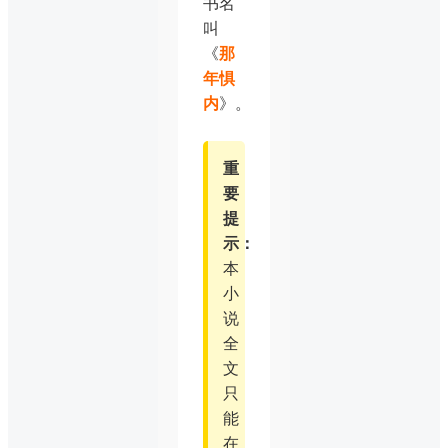
书名
叫
《
那
年惧
内
》。
重
要
提
示：
本
小
说
全
文
只
能
在