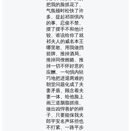
把我的脸抓花了、
气氛顿时松快了许
多、提起祁崇惧内
的事、忍俊不禁、
摆了摆手不和他计
较、谁说给你了就
祁夫人的威名本王
哪里敢、用我做挡
箭牌、推掉酒局、
推掉同僚贿赂、推
掉一切不怀好意的
应酬、一句惧内轻
巧地把进退两难的
朝堂问题化成了夫
妻矛盾、顾念着夫
妻一体、给他脸上
画三道胭脂抓痕、
做出凶悍善妒的样
子、只要能保我夫
郎平安名声坏些也
不打紧、一路平步