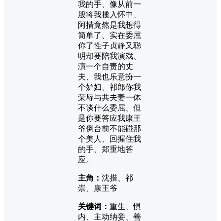
我的手、像从前一
般将我揽入怀中、
阿措竟然是我想得
简单了、实在委屈
你了性子贞静又聪
明却要陪我演戏、
演一个自责的丈
夫、我也乐意扮一
个妒妇、祁郎你我
荣辱与共夫妻一体
不谈什么委屈、但
是你要答应我康王
爷倒台前不能碰那
个美人、回握住我
的手、郑重地答
应。
主角：
沈措、祁
崇、康王爷
关键词：
重生、惧
内、主动纳妾、善