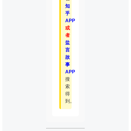
知
乎
APP
或
者
盐
言
故
事
APP
搜
索
得
到。