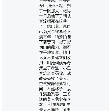
王爷开恩、王爷厚
爱臣消受不起、扫
了一眼那人、记得
十日后他下了朝被
盲流捅死在暗巷
了、结巴着、说自
己为父亲守孝还不
满三年、纳妾怕陛
下要责罚、揩了揩
切肉的藏刀、满不
在乎地笑道、怕什
么又不要你立刻收
用、叫她伺候你母
亲全了孝道、小皇
帝难道会罚你、战
战兢兢收了美人、
空气安静得落针可
闻、举起杯子、故
作满脸愁容、王爷
送的美人我实在喜
欢、只怕纳进府中
夫人不痛快、又要