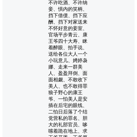
不许吃酒、不许纳
妾、惧内的笑柄、
挡下借债、挡下应
酬、挡下对家送来
不怀好意的妾室、
官场平步青云、康
王爷四十大寿、眯
着醉眼、拍手说、
送给各位大人一个
小玩意儿、娉婷袅
娜、走来一群美
人、盈盈拜倒、面
面相觑、不敢收下
美人、也不敢得罪
狼子野心的康王
爷、一怕美人是安
插在后宅的眼线、
二怕日后落了个结
党营私的罪名、胆
大的礼部官员、哆
嗦着跪在地上、求