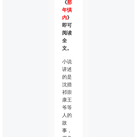
《
那
年惧
内
》
即可
阅读
全
文。
小说
讲述
的是
沈措
祁崇
康王
爷等
人的
故
事，