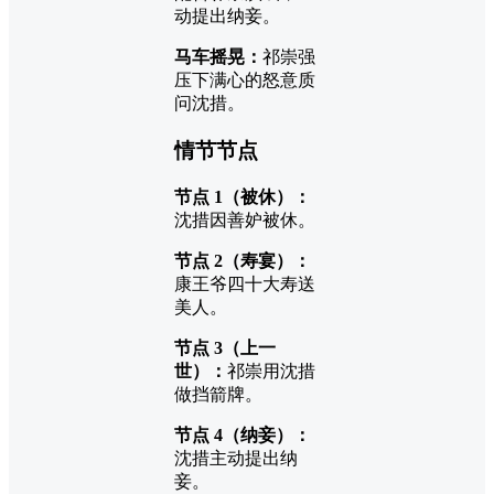
动提出纳妾。
马车摇晃：
祁崇强
压下满心的怒意质
问沈措。
情节节点
节点 1（被休）：
沈措因善妒被休。
节点 2（寿宴）：
康王爷四十大寿送
美人。
节点 3（上一
世）：
祁崇用沈措
做挡箭牌。
节点 4（纳妾）：
沈措主动提出纳
妾。