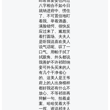
郎君喜爱妾也问过
八字相合不如今日
就纳进府中、愣住
了、不可置信地盯
着我、举着酒盏、
满脸错愕、很快反
应过来了、尴尬笑
着打圆场、夫夫人
是听我说喜欢美人
说气话呢、叹了一
口气、用帕子拭了
拭眼角、外头都说
我善妒不许祁郎纳
妾可外头买来的人
有几个干净省心
的、这美人是王爷
府上的人出身模样
都好我还有什么不
放心、不等祁崇再
辩解一句、拍着桌
案、哈哈笑着大手
一挥、谁说祁夫人