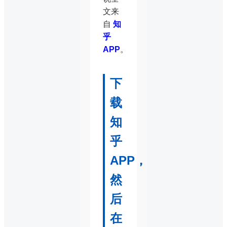
文来
自
知
乎
APP
。
下
载
知
乎
APP，
然
后
在