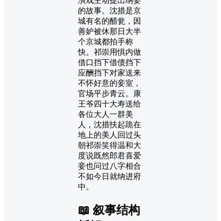
演戏主动提出纳妾
的故事。沈措是京
城有名的醋瓮，因
善妒被休那日大半
个京城都拍手称
快。祁崇用惧内做
借口挡下借债挡下
应酬挡下对家送来
不怀好意的妾室，
官场平步青云。康
王爷四十大寿送给
各位大人一群美
人，沈措扶起跪在
地上的美人回过头
朝祁崇笑得温和大
度说既然郎君喜爱
妾也问过八字相合
不如今日就纳进府
中。
📖 叙事结构