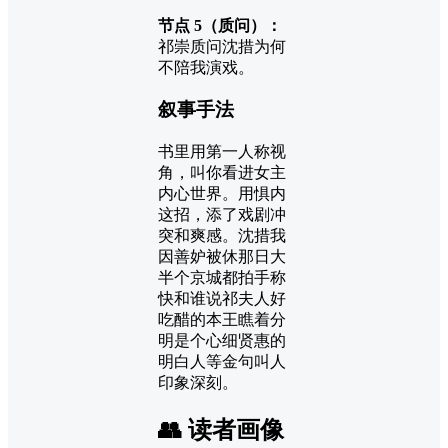
节点 5（质问）：
祁崇质问沈措为何
不陪我演戏。
叙事手法
书里用第一人称视
角，叫你看进女主
内心世界。用惧内
这招，添了戏剧冲
突和爽感。沈措我
因善妒被休那日大
半个京城都拍手称
快和谁说祁夫人好
吃醋的本王瞧着分
明是个心细贤惠的
明白人等金句叫人
印象深刻。
👥 读者画像