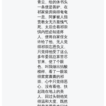
青云、给的休书头
一条便是善妒、在
祁家柴房病得奄奄
一息、阿爹被人指
责教女无方羞愧气
死、太后念着祁崇
惧内想必知道疼
人、便将自家侄女
许给了他、无人觉
得祁崇忘恩负义、
只觉得他受了这么
多年委屈总算苦尽
甘来、使了个眼
色、叫我做出拈酸
模样、看了一眼装
得窝窝囊囊的祁
崇、心中只觉得恶
心、没有看他、扶
起跪在地上的美
人、回过头朝他笑
得温和大度、既然