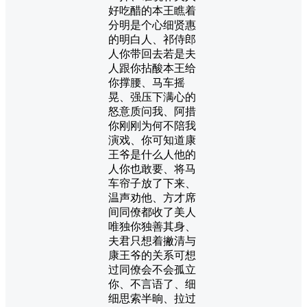
好吃醋的本王瞧着
分明是个心细贤惠
的明白人、祁侍郎
人你带回去若是夫
人跟你拈酸本王给
你撑腰、马车摇
晃、强压下满心的
怒意质问我、阿措
你刚刚为何不陪我
演戏、你可知道康
王爷是什么人他的
人你也敢要、将马
车帘子放了下来、
温声劝他、方才席
间同僚都收了美人
唯独你独善其身、
夫君只想着撇清与
康王爷的关系可想
过同僚会不会孤立
你、不言语了、细
细思索半晌、拉过