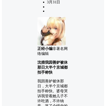
3月31日
正经小编
非著名网
络编辑
沈措我因善妒被休
那日大半个京城都
拍手称快
我因善妒被休那
日，大半个京城都
拍手称快。婆母哭
诉我管着她儿子不
许吃酒，不许纳
妾，落了个惧内的