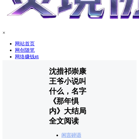
×
网站首页
网创随笔
网络赚钱
精
沈措祁崇康
王爷小说叫
什么，名字
《那年惧
内》大结局
全文阅读
闲言碎语