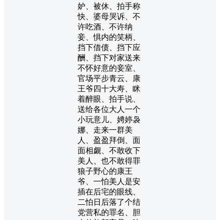
妒、被休、拍手称
快、婆母哭诉、不
许吃酒、不许纳
妾、惧内的笑柄、
挡下借债、挡下应
酬、挡下对家送来
不怀好意的妾室、
官场平步青云、康
王爷四十大寿、眯
着醉眼、拍手说、
送给各位大人一个
小玩意儿、娉婷袅
娜、走来一群美
人、盈盈拜倒、面
面相觑、不敢收下
美人、也不敢得罪
狼子野心的康王
爷、一怕美人是安
插在后宅的眼线、
二怕日后落了个结
党营私的罪名、胆