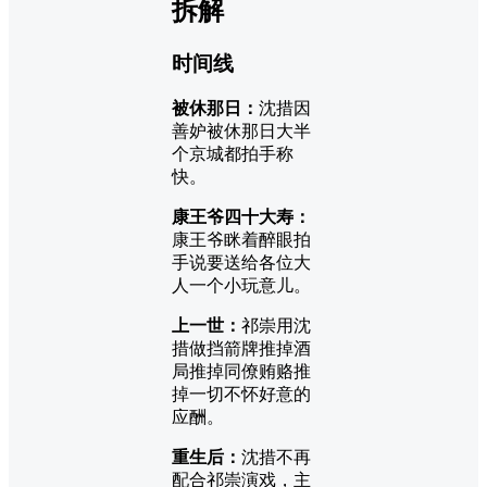
拆解
时间线
被休那日：
沈措因
善妒被休那日大半
个京城都拍手称
快。
康王爷四十大寿：
康王爷眯着醉眼拍
手说要送给各位大
人一个小玩意儿。
上一世：
祁崇用沈
措做挡箭牌推掉酒
局推掉同僚贿赂推
掉一切不怀好意的
应酬。
重生后：
沈措不再
配合祁崇演戏，主