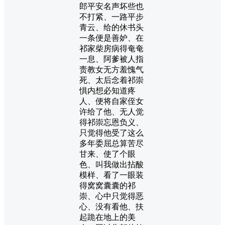
郎平安名声坏些也
不打紧、一路平步
青云、给的休书头
一条便是善妒、在
祁家柴房病得奄奄
一息、阿爹被人指
责教女无方羞愧气
死、太后念着祁崇
惧内想必知道疼
人、便将自家侄女
许给了他、无人觉
得祁崇忘恩负义、
只觉得他受了这么
多年委屈总算苦尽
甘来、使了个眼
色、叫我做出拈酸
模样、看了一眼装
得窝窝囊囊的祁
崇、心中只觉得恶
心、没有看他、扶
起跪在地上的美