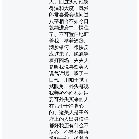
人、回过头朝他笑
得温和大度、既然
郎君喜爱妾也问过
八字相合不如今日
就纳进府中、愣住
了、不可置信地盯
着我、举着酒盏、
满脸错愕、很快反
应过来了、尴尬笑
着打圆场、夫夫人
是听我说喜欢美人
说气话呢、叹了一
口气、用帕子拭了
拭眼角、外头都说
我善妒不许祁郎纳
妾可外头买来的人
有几个干净省心
的、这美人是王爷
府上的人出身模样
都好我还有什么不
放心、不等祁崇再
辩解一句、拍着桌