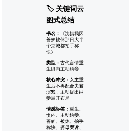
🏷️ 关键词云
图式总结
书名：
《沈措我因
善妒被休那日大半
个京城都拍手称
快》
类型：
古代言情重
生惧内主动纳妾
核心冲突：
女主重
生后不再配合夫君
演戏，主动提出纳
妾展开布局
情感标签：
重生、
惧内、主动纳妾、
善妒、被休、拍手
称快、婆母哭诉、