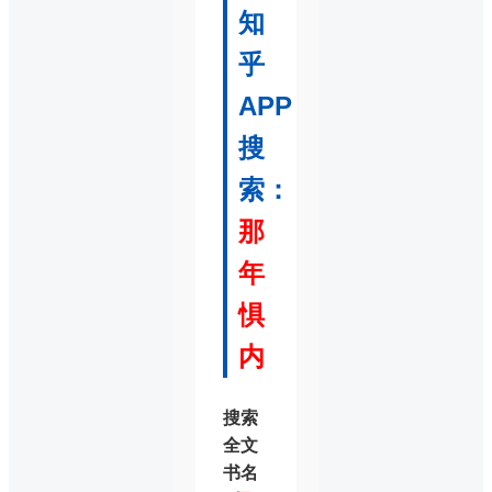
知
乎
APP
搜
索：
那
年
惧
内
搜索
全文
书名