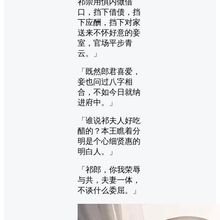
祁崇用惧内做借
口，挡下借债，挡
下应酬，挡下对家
送来不怀好意的妾
室，官场平步青
云。」
「既然郎君喜爱，
妾也问过八字相
合，不如今日就纳
进府中。」
「谁说祁夫人好吃
醋的？本王瞧着分
明是个心细贤惠的
明白人。」
「祁郎，你我荣辱
与共，夫妻一体，
不谈什么委屈。」