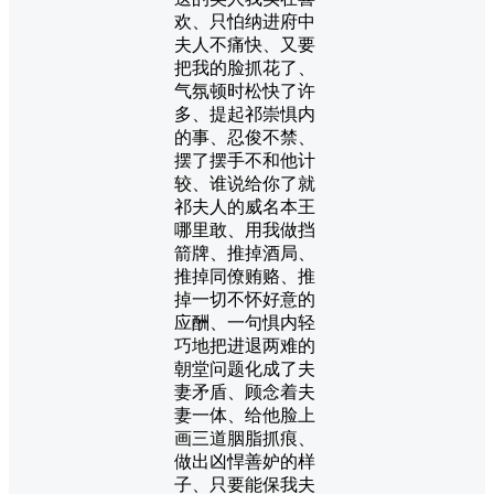
欢、只怕纳进府中
夫人不痛快、又要
把我的脸抓花了、
气氛顿时松快了许
多、提起祁崇惧内
的事、忍俊不禁、
摆了摆手不和他计
较、谁说给你了就
祁夫人的威名本王
哪里敢、用我做挡
箭牌、推掉酒局、
推掉同僚贿赂、推
掉一切不怀好意的
应酬、一句惧内轻
巧地把进退两难的
朝堂问题化成了夫
妻矛盾、顾念着夫
妻一体、给他脸上
画三道胭脂抓痕、
做出凶悍善妒的样
子、只要能保我夫