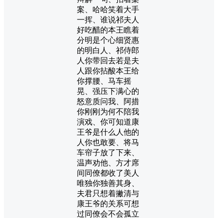
案、哈哈笑着大手
一挥、谁说祁夫人
好吃醋的本王瞧着
分明是个心细贤惠
的明白人、祁侍郎
人你带回去若是夫
人跟你拈酸本王给
你撑腰、马车摇
晃、强压下满心的
怒意质问我、阿措
你刚刚为何不陪我
演戏、你可知道康
王爷是什么人他的
人你也敢要、将马
车帘子放了下来、
温声劝他、方才席
间同僚都收了美人
唯独你独善其身、
夫君只想着撇清与
康王爷的关系可想
过同僚会不会孤立