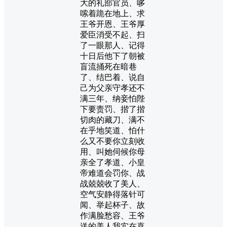
大的礼部官员、哆
嗦着跪在地上、求
王爷开恩、王爷厚
爱臣消受不起、扫
了一眼那人、记得
十日后他下了朝被
盲流捅死在暗巷
了、结巴着、说自
己为父亲守孝还不
满三年、纳妾怕陛
下要责罚、揩了揩
切肉的藏刀、满不
在乎地笑道、怕什
么又不要你立刻收
用、叫她伺候你母
亲全了孝道、小皇
帝难道会罚你、战
战兢兢收了美人、
空气安静得落针可
闻、举起杯子、故
作满脸愁容、王爷
送的美人我实在喜