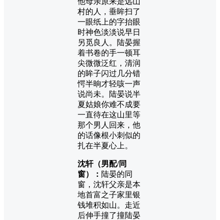
他母亲原来是远山
村的人，垂眸扫了
一眼纸上的字抬眼
时神色淡淡说早日
另觅良人。陆晏握
着书卷的手一顿耳
尖微微泛红，清润
的眸子闪过几分错
愕半晌才轻咳一声
说尚未。陆晏说半
夏姑娘你难不成要
一直待在这山里等
那个男人回来，他
的话像根小刺似的
扎在半夏心上。
沈轩（男配/同
窗）：
陆晏的同
窗，沈轩父亲是本
地首富之子家里银
钱堆积如山。走近
后伸手撞了撞陆晏