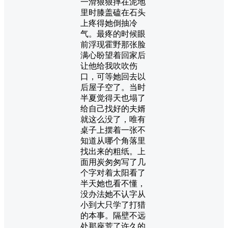
一滑狠狠摔在泥地
里时膝盖磕在石头
上疼得她倒抽冷
气。最疼的时候眼
前浮现霍野那张脸
满心盼望着回家后
让他给我吹吹伤
口，可等她回去以
后屋子空了。当时
半夏觉得天也塌了
给自己找好的夫婿
就这么没了，唯有
桌子上摆着一张不
知道从哪个角落里
找出来的粗纸。上
面用炭匆匆写了几
个字对着太阳看了
半天她也看不懂，
没办法她不认字从
小到大只学了打猎
的本事。隔壁不远
处那座荒了许久的