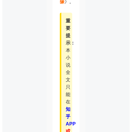
缘
》。
重
要
提
示：
本
小
说
全
文
只
能
在
知
乎
APP
或