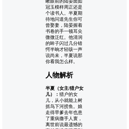
瞅眼前的陆晏面如
冠玉模样周正还是
个读书人。半夏期
待地问道先生你可
曾娶妻，陆晏握着
书卷的手一顿耳尖
微微泛红。他清润
的眸子闪过几分错
愕半晌才轻咳一声
说尚未，半夏说那
你看我怎么样。
人物解析
半夏（女主/猎户女
儿）：
猎户的女
儿，从小就能上树
抓鸟下河捞鱼。娘
走得早爹去年也患
了重病撒手人寰，
离世前说最遗憾的