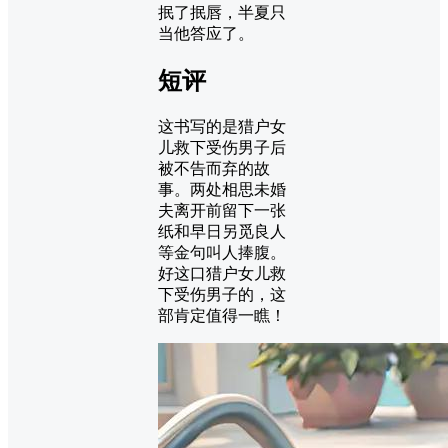
抿了抿唇，半夏只
当他答应了。
短评
这书写的是猎户女
儿救下受伤男子后
被不告而弃的故
事。两处相思未婚
夫离开前留下一张
纸和早日另觅良人
等金句叫人捧腹。
好这口猎户女儿救
下受伤男子的，这
部肯定值得一瞧！