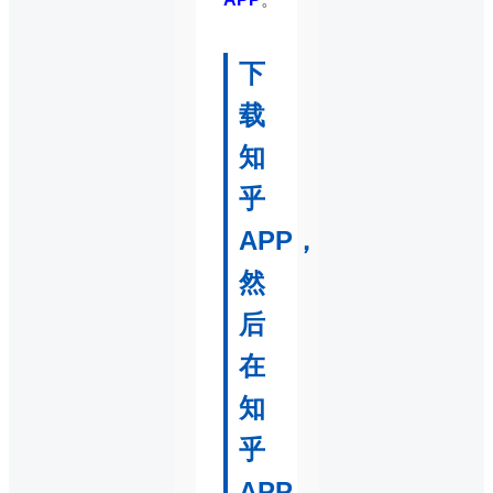
下
载
知
乎
APP，
然
后
在
知
乎
APP