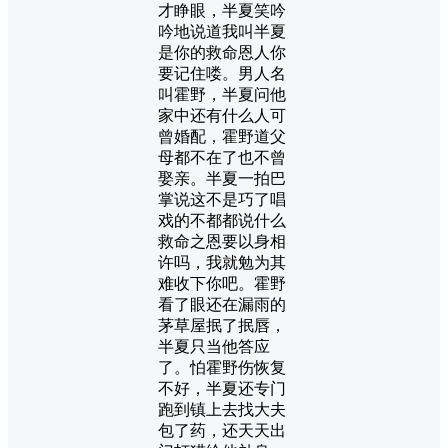
才睁眼，半夏笑吟
吟地说道我叫半夏
是你的救命恩人你
要记住喽。男人名
叫霍野，半夏问他
家中还有什么人可
曾婚配，霍野道父
母都不在了也不曾
娶亲。半夏一拍巴
掌说这不是巧了唱
戏的不都都说什么
救命之恩要以身相
许吗，我就勉为其
难收下你吧。霍野
看了眼还在漏雨的
茅草屋抿了抿唇，
半夏只当他答应
了。怕霍野伤恢复
不好，半夏还专门
跑到镇上去找大夫
包了药，还天天出