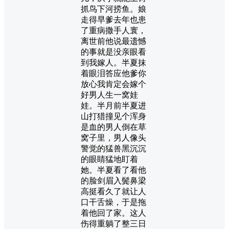
抓鸟下河捞鱼。娘
走得早爹去年也患
了重病撒手人寰，
离世前他说最遗憾
的事就是没亲眼看
到我嫁人。半夏抹
着眼泪答应他爹你
放心我肯定会嫁个
好男人生一窝娃
娃。半月前半夏进
山打猎撞见个浑身
是血的男人倒在草
窝子里，男人像头
警觉的猛兽黑沉沉
的眼睛猛地盯着
她。半夏看了看他
的脸剑眉入鬓鼻梁
高挺看久了就让人
口干舌燥，于是拖
着他回了家。这人
伤得重躺了整三日