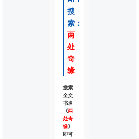
搜
索：
两
处
奇
缘
搜索
全文
书名
《
两
处奇
缘
》
即可