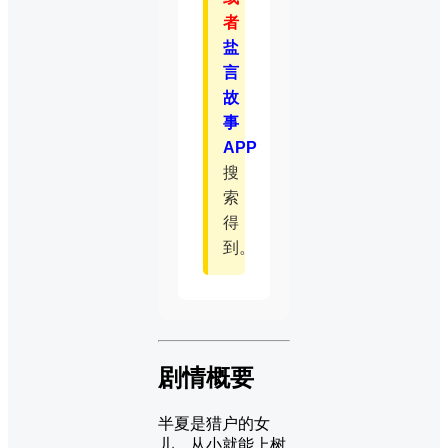
者
盐
言
故
事
APP
搜
索
得
到。
剧情概要
半夏是猎户的女
儿，从小就能上树