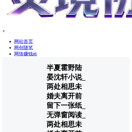
×
网站首页
网创随笔
网络赚钱
精
半夏霍野陆
晏沈轩小说_
两处相思未
婚夫离开前
留下一张纸_
无弹窗阅读_
两处相思未