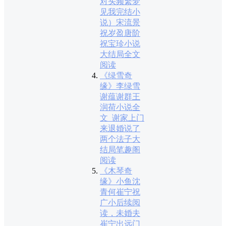
对头频繁梦
见我完结小
说）宋流景
祝岁盈唐阶
祝宝珍小说
大结局全文
阅读
《绿雪奇
缘》李绿雪
谢蕴谢群王
润荷小说全
文_谢家上门
来退婚说了
两个法子大
结局笔趣阁
阅读
《木琴奇
缘》小鱼沈
青何崔宁祝
广小后续阅
读，未婚夫
崔宁出远门