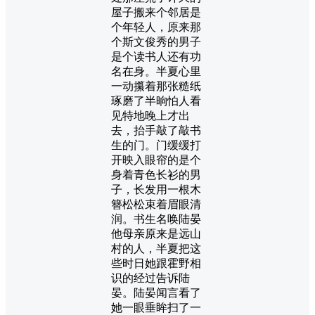
屋子搬来个邻居是
个年轻人，原来那
个斯文俊秀的男子
是个读书人还有功
名在身。半夏心里
一动攥着那张糙纸
琢磨了半晌怕人看
见特地晚上才出
去，抬手敲了敲书
生的门。门缓缓打
开映入眼帘的是个
身着青色长衫的男
子，长发用一根木
簪松松束着眉眼清
润。书生名唤陆晏
他母亲原来是远山
村的人，半夏把这
些时日她跟霍野相
识的经过告诉陆
晏。陆晏闻言看了
她一眼垂眸扫了一