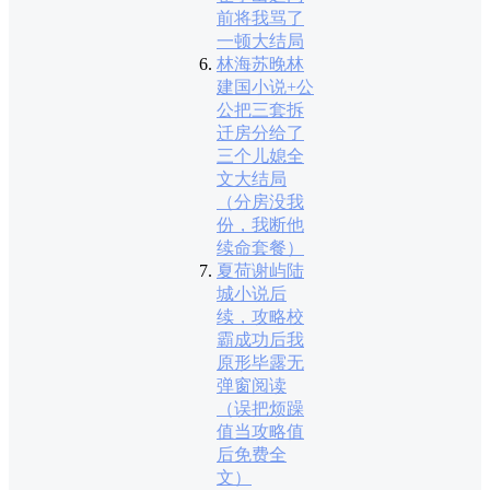
前将我骂了
一顿大结局
林海苏晚林
建国小说+公
公把三套拆
迁房分给了
三个儿媳全
文大结局
（分房没我
份，我断他
续命套餐）
夏荷谢屿陆
城小说后
续，攻略校
霸成功后我
原形毕露无
弹窗阅读
（误把烦躁
值当攻略值
后免费全
文）