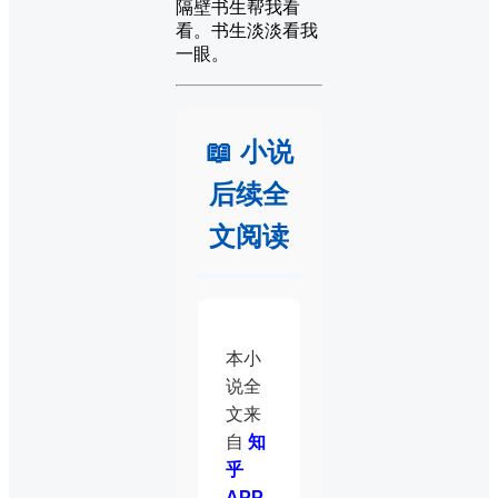
隔壁书生帮我看
看。书生淡淡看我
一眼。
📖 小说
后续全
文阅读
本小
说全
文来
自
知
乎
APP
。