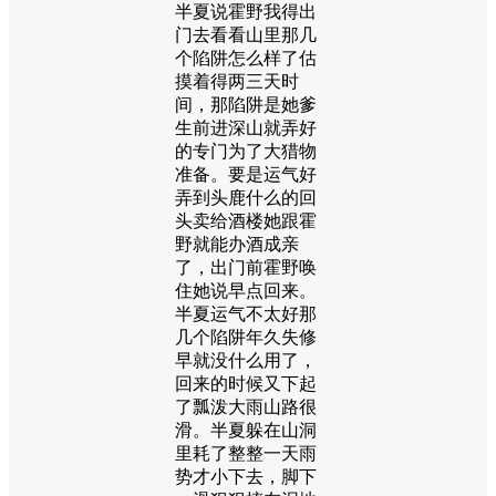
半夏说霍野我得出
门去看看山里那几
个陷阱怎么样了估
摸着得两三天时
间，那陷阱是她爹
生前进深山就弄好
的专门为了大猎物
准备。要是运气好
弄到头鹿什么的回
头卖给酒楼她跟霍
野就能办酒成亲
了，出门前霍野唤
住她说早点回来。
半夏运气不太好那
几个陷阱年久失修
早就没什么用了，
回来的时候又下起
了瓢泼大雨山路很
滑。半夏躲在山洞
里耗了整整一天雨
势才小下去，脚下