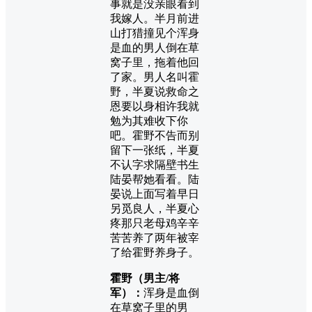
事就是没亲眼看到
我嫁人。半月前进
山打猎撞见个浑身
是血的男人倒在草
窝子里，拖着他回
了家。男人名叫霍
野，半夏说救命之
恩要以身相许我就
勉为其难收下你
吧。霍野不告而别
留下一张纸，半夏
不认字求隔壁书生
陆晏帮她看看。陆
晏说上面写着早日
另觅良人，半夏心
疼那只老母鸡辛辛
苦苦养了两年被宰
了给霍野养身子。
霍野（男主/将
军）：
浑身是血倒
在草窝子里的男