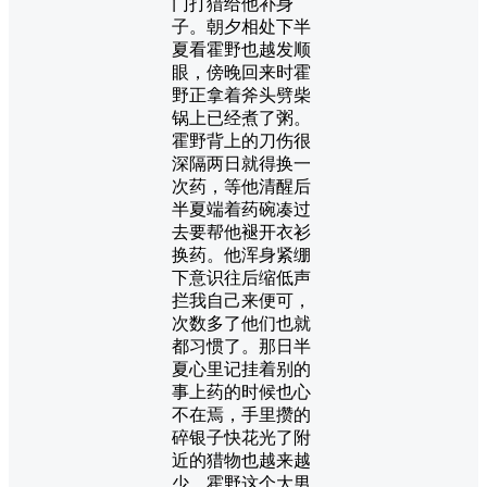
门打猎给他补身
子。朝夕相处下半
夏看霍野也越发顺
眼，傍晚回来时霍
野正拿着斧头劈柴
锅上已经煮了粥。
霍野背上的刀伤很
深隔两日就得换一
次药，等他清醒后
半夏端着药碗凑过
去要帮他褪开衣衫
换药。他浑身紧绷
下意识往后缩低声
拦我自己来便可，
次数多了他们也就
都习惯了。那日半
夏心里记挂着别的
事上药的时候也心
不在焉，手里攒的
碎银子快花光了附
近的猎物也越来越
少。霍野这个大男