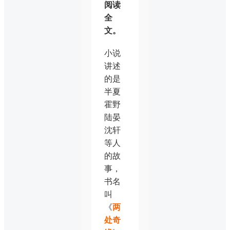
阅读
全
文。
小说
讲述
的是
半夏
霍野
陆晏
沈轩
等人
的故
事，
书名
叫
《
两
处奇