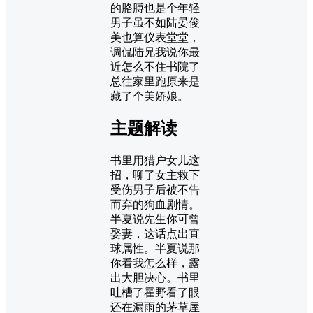
的胳膊也是个年轻
男子虽不如陆晏俊
美也算仪表堂堂，
调侃陆兄我说你最
近怎么不住书院了
总往家里跑原来是
藏了个美娇娘。
主题解读
书里用猎户女儿这
招，聊了女主救下
受伤男子后被不告
而弃的狗血剧情。
半夏说先生你可曾
娶妻，这话点出直
球属性。半夏说那
你看我怎么样，露
出大胆决心。书里
吐槽了霍野看了眼
还在漏雨的茅草屋