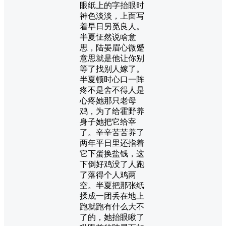
眼纸上的字抬眼时
神色淡淡，上面写
着早日另觅良人。
半夏怔然说啥意
思，陆晏眉心微蹙
意思就是他让你别
等了找别人嫁了。
半夏顿时心口一阵
疼不是舍不得人是
心疼她那只老母
鸡，为了给霍野养
身子她把它给宰
了。辛辛苦苦养了
两年平日里还指着
它下蛋换盐钱，这
下倒好鸡没了人跑
了落得个人鸡两
空。半夏把那张纸
揉成一团丢在地上
跑就跑有什么大不
了的，她抬眼瞅了