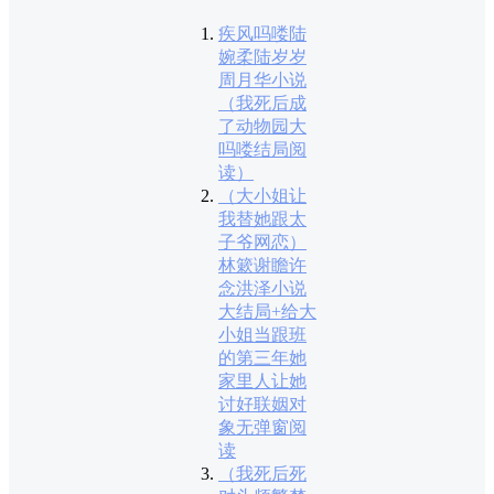
疾风吗喽陆
婉柔陆岁岁
周月华小说
（我死后成
了动物园大
吗喽结局阅
读）
（大小姐让
我替她跟太
子爷网恋）
林簌谢瞻许
念洪泽小说
大结局+给大
小姐当跟班
的第三年她
家里人让她
讨好联姻对
象无弹窗阅
读
（我死后死