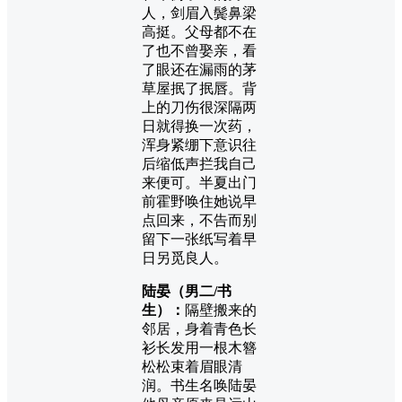
人，剑眉入鬓鼻梁
高挺。父母都不在
了也不曾娶亲，看
了眼还在漏雨的茅
草屋抿了抿唇。背
上的刀伤很深隔两
日就得换一次药，
浑身紧绷下意识往
后缩低声拦我自己
来便可。半夏出门
前霍野唤住她说早
点回来，不告而别
留下一张纸写着早
日另觅良人。
陆晏（男二/书
生）：
隔壁搬来的
邻居，身着青色长
衫长发用一根木簪
松松束着眉眼清
润。书生名唤陆晏