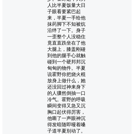
人比半夏饭量大日
子眼看要紧巴起
来，半夏一手给他
抹药脚下不知被炕
沿绊了一下。身子
一歪整个人没稳住
竟直直跌坐在了他
大腿上，膝盖刚碰
到他的腿手心就触
碰到一个硬邦邦沉
甸甸的物件。半夏
说霍野你把烧火棍
放身上做什么，她
还没回过神来身下
的人骤然倒抽一口
冷气。霍野的呼吸
瞬间变得又急又沉
胸口起伏得厉害，
他嘶了一声眼神沉
得发暗随即哑着嗓
子道半夏别动了。