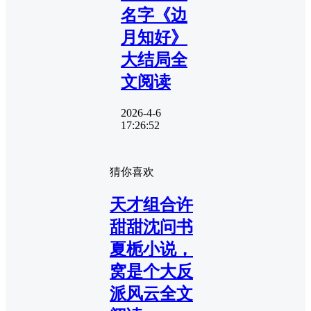
名字《边
月知好》
大结局全
文阅读
2026-4-6
17:26:52
猜你喜欢
天才组合许
甜甜沈问书
夏栀小说，
窝是个大反
派风云全文