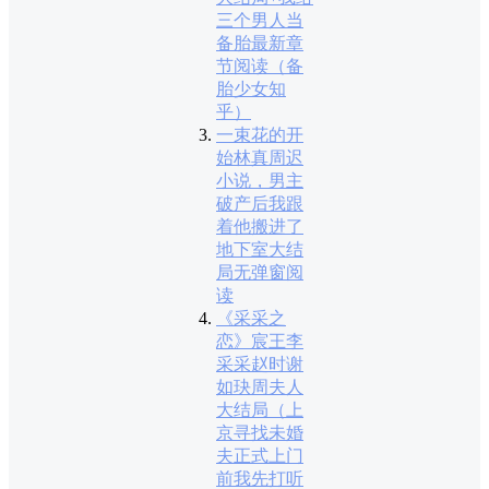
三个男人当
备胎最新章
节阅读（备
胎少女知
乎）
一束花的开
始林真周迟
小说，男主
破产后我跟
着他搬进了
地下室大结
局无弹窗阅
读
《采采之
恋》宸王李
采采赵时谢
如玦周夫人
大结局（上
京寻找未婚
夫正式上门
前我先打听