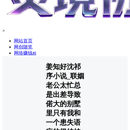
×
网站首页
网创随笔
网络赚钱
精
姜知好沈祁
序小说_联姻
老公太忙总
是出差导致
偌大的别墅
里只有我和
一个患失语