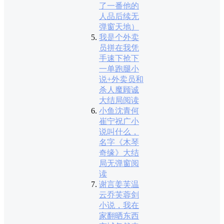
了一番他的
人品后续无
弹窗天地）
我是个外卖
员拼在我凭
手速下抢下
一单跑腿小
说+外卖员和
杀人魔顾诚
大结局阅读
小鱼沈青何
崔宁祝广小
说叫什么，
名字《木琴
奇缘》大结
局无弹窗阅
读
谢言姜芙温
云乔芙蓉剑
小说，我在
家翻晒东西