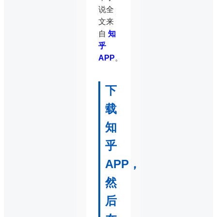
说全
文来
自
知
乎
APP
。
下
载
知
乎
APP，
然
后