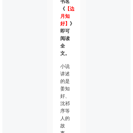
书名
《
【边
月知
好】
》
即可
阅读
全
文。
小说
讲述
的是
姜知
好、
沈祁
序等
人的
故