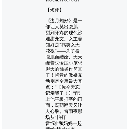
【短评】
《边月知好》是一
部让人笑出腹肌、
甜到牙疼的现代沙
雕甜宠文。女主姜
知好是"搞笑女天
花板"——为了看
腹肌而结婚、天天
缠着失语症小孩求
聊天的骚操作简直
了！肯肯的傲娇互
动则是全篇最大亮
点："【你今天忘
记亲我了！】"配
上他平板打字的画
面，既萌翻天又让
人心酸。雷雨夜那
场从"怕打
雷"到"和妈妈一起