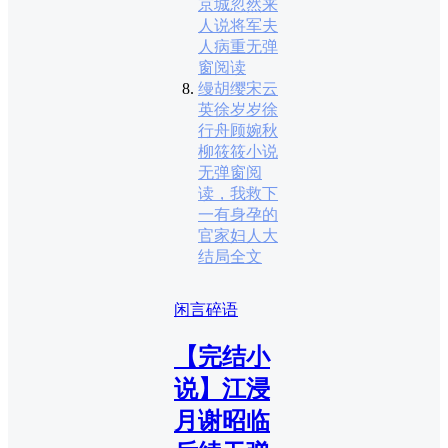
京城忽然来
人说将军夫
人病重无弹
窗阅读
缦胡缨宋云
英徐岁岁徐
行舟顾婉秋
柳筱筱小说
无弹窗阅
读，我救下
一有身孕的
官家妇人大
结局全文
闲言碎语
【完结小
说】江浸
月谢昭临