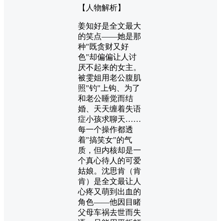
【人物解析】
姜知好是全文最大
的笑点——她是那
种"既贪财又好
色"却偏偏让人讨
厌不起来的女主。
被雯姐用老公腹肌
照"钓"上钩、为了
和老公睡觉而结
婚、天天缠着失语
症小孩求聊天……
每一个操作都透
着"搞笑女"的气
质，但内核却是一
个真心待人的可爱
姑娘。沈思肯（肯
肯）是全文最让人
心疼又萌到出血的
角色——他因目睹
父母车祸去世而失