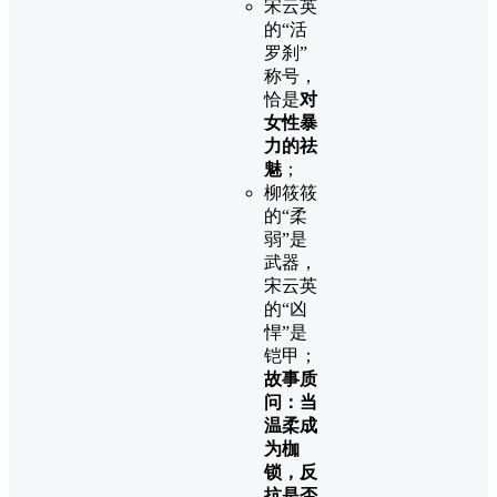
宋云英
的“活
罗刹”
称号，
恰是
对
女性暴
力的祛
魅
；
柳筱筱
的“柔
弱”是
武器，
宋云英
的“凶
悍”是
铠甲；
故事质
问：当
温柔成
为枷
锁，反
抗是否