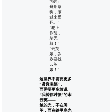
“徐行
舟那条
狗，滚
过来受
死。”
“犯上
作乱，
杀无
赦！”
“云英
娘，岁
岁要找
云英
娘！”
这世界不需要更多
“贤良淑德”，
而需要更多敢说
“我替你讨债”的宋
云英——
她的光，不在闺
阁，而在铁甲寒光