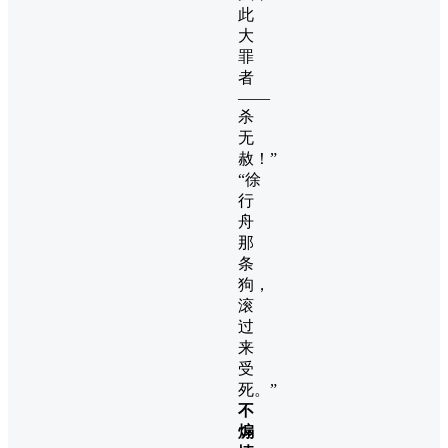
此
大
罪
者
——
杀
无
赦！”
“徐
行
舟
那
条
狗，
滚
过
来
受
死。”
不
煽