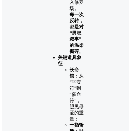
入修罗
场。
每一次
反转，
都是对
“男权
叙事”
的温柔
撕碎
。
关键道具象
征
：
长命
锁
：从
“平安
符”到
“催命
符”，
照见母
爱的重
量；
十指斩