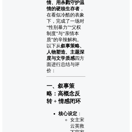
情、用杀戮守护温
情的硬核生存者
，
在看似冷酷的表象
下，完成了一场对
“性别暴力”“父权
制度”与“亲情本
质”的辛辣解构。
以下从
叙事策略、
人物塑造、主题深
度与文学质感
四方
面进行总结与评
价：
一、叙事策
略：高概念反
转 + 情感闭环
核心设定
：
女主宋
云英救