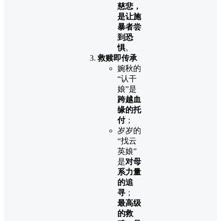
慈悲，
是让施
暴者尝
到恐
惧
。
救赎即传承
婉秋的
“认干
娘”是
跨越血
缘的托
付
；
岁岁的
“找云
英娘”
是
对母
系力量
的追
寻
；
最高级
的救