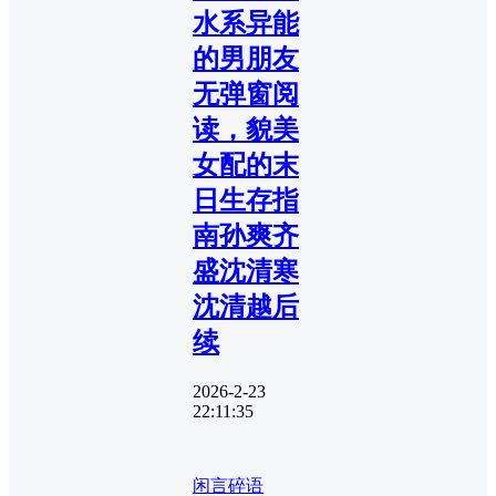
水系异能
的男朋友
无弹窗阅
读，貌美
女配的末
日生存指
南孙爽齐
盛沈清寒
沈清越后
续
2026-2-23
22:11:35
闲言碎语