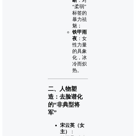
断
：对
“柔弱”
标签的
暴力祛
魅；
铁甲雨
夜
：女
性力量
的具象
化，冰
冷而炽
热。
二、人物塑
造：去脸谱化
的“非典型将
军”
宋云英（女
主）
：