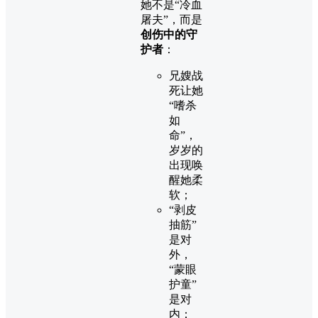
她不是“冷血
屠夫”，而是
创伤中的守
护者
：
兄嫂战
死让她
“嗜杀
如
命”，
岁岁的
出现唤
醒她柔
软；
“剥皮
抽筋”
是对
外，
“蒙眼
护童”
是对
内；