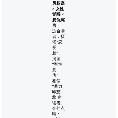
风权谋
× 女性
觉醒 ×
复仇寓
言
适合读
者：厌
倦“恋
爱
脑”、
渴望
“智性
复
仇”、
相信
“暴力
即慈
悲”的
读者。
金句点
睛：