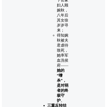
下官家
妇人顾
婉秋，
八年后
其女徐
岁岁寻
来；
得知婉
秋被夫
君虐待
致死，
她率军
血洗侯
府——
她的
“嗜
杀”，
是对弱
者的终
极守
护
。
三重反转结