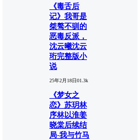
《毒舌后
记》我哥是
桀骜不驯的
恶毒反派，
沈云曦沈云
珩完整版小
说
25年2月18日
0
1.3k
《梦女之
恋》苏玥林
序林以淮姜
晓棠后续结
局-我与竹马