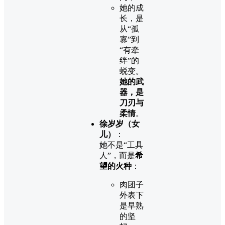
她的成
长，是
从“孤
寡”到
“有牵
绊”的
蜕变。
她的武
器，是
刀刃与
柔情
。
徐岁岁（女
儿）
：
她不是“工具
人”，而是
希
望的火种
：
肉团子
外表下
是早熟
的坚