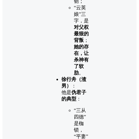
韧；
“云英
娘”三
字，是
对父权
最狠的
背叛
；
她的存
在，让
杀神有
了软
肋
。
徐行舟（渣
男）
：
他是
伪君子
的典型
：
“三从
四德”
是枷
锁，
“平妻”