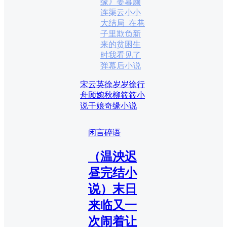
缘》姜暮颜
连渠云小小
大结局_在巷
子里欺负新
来的贫困生
时我看见了
弹幕后小说
宋云英徐岁岁徐行
舟顾婉秋柳筱筱小
说
干娘奇缘小说
闲言碎语
（温泱迟
昼完结小
说）末日
来临又一
次闹着让