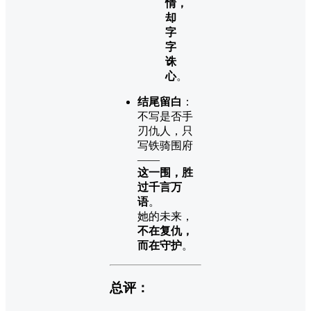
情，
却
字
字
诛
心
。
结尾留白
：
不写是否手
刃仇人，只
写铁骑围府
——
这一围，胜
过千言万
语
。
她的未来，
不在复仇，
而在守护
。
总评：