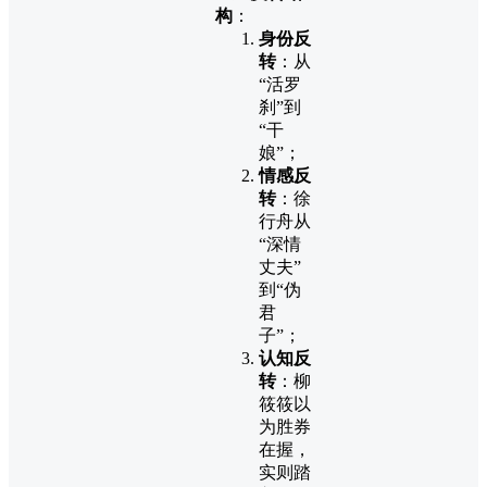
构
：
身份反
转
：从
“活罗
刹”到
“干
娘”；
情感反
转
：徐
行舟从
“深情
丈夫”
到“伪
君
子”；
认知反
转
：柳
筱筱以
为胜券
在握，
实则踏