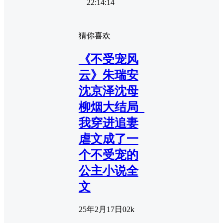
22:14:14
猜你喜欢
《不受宠风
云》朱瑞安
沈京泽沈母
柳烟大结局_
我穿进追妻
虐文成了一
个不受宠的
公主小说全
文
25年2月17日
0
2k