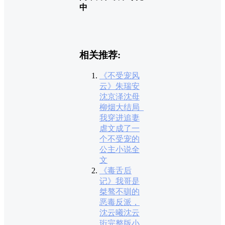
中
相关推荐:
《不受宠风
云》朱瑞安
沈京泽沈母
柳烟大结局_
我穿进追妻
虐文成了一
个不受宠的
公主小说全
文
《毒舌后
记》我哥是
桀骜不驯的
恶毒反派，
沈云曦沈云
珩完整版小