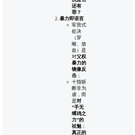
还有
罪？
暴力即语言
军营式
处决
（穿
喉、放
血）是
对
父权
暴力的
镜像反
击
；
十指斩
断非为
虐，而
是
对
“手无
缚鸡之
力”的
祛魅
；
真正的