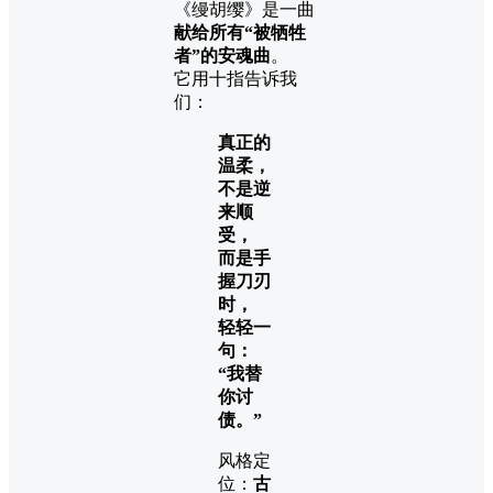
《缦胡缨》是一曲
献给所有“被牺牲
者”的安魂曲
。
它用十指告诉我
们：
真正的
温柔，
不是逆
来顺
受，
而是手
握刀刃
时，
轻轻一
句：
“我替
你讨
债。”
风格定
位：
古