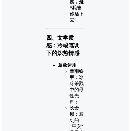
赎，是
“我替
你活下
去”
。
四、文学质
感：冷峻笔调
下的炽热情感
意象运用
：
暴雨铁
甲
：冰
冷杀戮
中的母
性光
辉；
长命
锁
：篆
刻的
“平安”