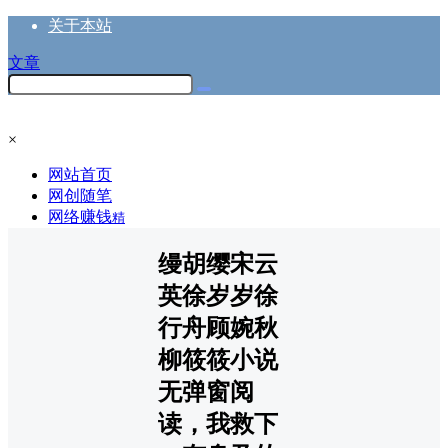
关于本站
文章
×
网站首页
网创随笔
网络赚钱
精
缦胡缨宋云
英徐岁岁徐
行舟顾婉秋
柳筱筱小说
无弹窗阅
读，我救下