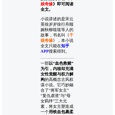
娘奇缘
》即可阅读
全文。
小说讲述的是宋云
英徐岁岁徐行舟顾
婉秋柳筱筱等人的
故事，书名叫《
干
娘奇缘
》，本小说
全文只能在
知乎
APP
搜索得到。
一部
以“血色救赎”
为引，内核却充满
女性觉醒与权力解
构
的高概念古风权
谋小说。它巧妙融
合了“将军女主”
“复仇虐渣”与“母
女羁绊”三大元
素，将女主塑造成
一个
用铁血包裹柔