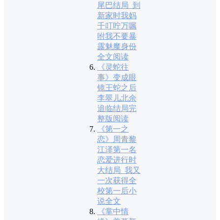
尾巴结局_到
新家时我妈
千叮咛万嘱
咐我不要暴
露魅魔身份
全文阅读
《灵蛇往
事》变成眼
镜王蛇之后
李翠儿北余
追临结局完
整版阅读
《第一之
恋》周青黎
江泽第一名
恋爱进行时
大结局_我又
一次获得全
校第一后小
说全文
《掌中情