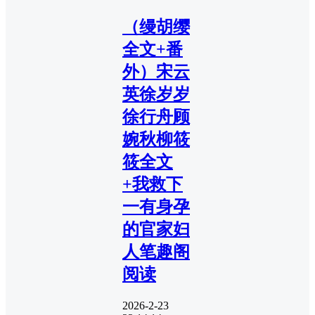
（缦胡缨
全文+番
外）宋云
英徐岁岁
徐行舟顾
婉秋柳筱
筱全文
+我救下
一有身孕
的官家妇
人笔趣阁
阅读
2026-2-23