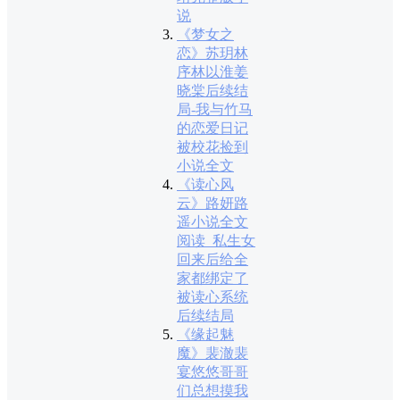
说
《梦女之
恋》苏玥林
序林以淮姜
晓棠后续结
局-我与竹马
的恋爱日记
被校花捡到
小说全文
《读心风
云》路妍路
遥小说全文
阅读_私生女
回来后给全
家都绑定了
被读心系统
后续结局
《缘起魅
魔》裴澈裴
宴悠悠哥哥
们总想摸我