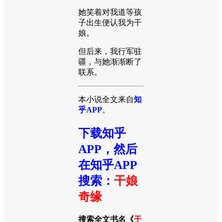
她笑着对我道等孩
子出生便认我为干
娘。
但后来，我行军驻
疆，与她渐渐断了
联系。
本小说全文来自
知
乎APP
。
下载知乎
APP，然后
在知乎APP
搜索
：
干娘
奇缘
搜索全文书名《
干