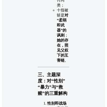
付同
类；
十指被
斩是
对
“柔弱
即武
器”的
讽刺
；
她的存
在，照
见父权
下的互
害链
。
三、主题深
度：对“性别”
“暴力”与“救
赎”的三重解构
性别即战场