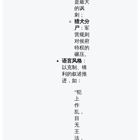
是最大
的讽
刺；
猎犬分
尸
：军
营规则
对侯府
特权的
碾压。
语言风格
：
以克制、锋
利的叙述推
进，如：
“犯
上
作
乱，
目
无
王
法，