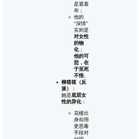
是遮羞
布；
他的
“深情”
实则是
对女性
的物
化
；
他的可
悲，在
于至死
不悟
。
柳筱筱（反
派）
：
她是
底层女
性的异化
：
花楼出
身却用
更恶毒
手段对