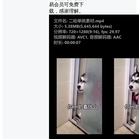
易会员可免费下
载，感谢理解。