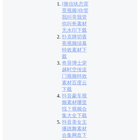
[微信状态背
景视频]你管
我叫哥我管
你叫爸素材
无水印下载
扑克牌切香
蕉视频绿幕
特效素材下
载
奇异博士穿
越时空传送
门视频特效
素材百度云
下载
抖音豪车视
频素材哪里
找？视频合
集大全下载
抖音美女主
播跳舞素材
合集网盘下