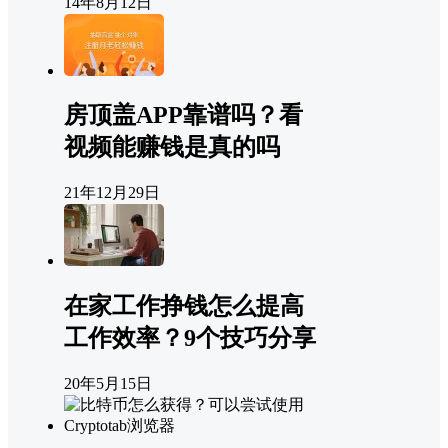
14年8月12日
房顶盖APP靠谱吗？看
视频能赚钱是真的吗
21年12月29日
在家工作挣钱怎么提高
工作效率？9个技巧分享
20年5月15日