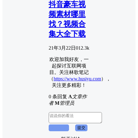
抖音豪车视
频素材哪里
找？视频合
集大全下载
21年3月22日
0
12.3k
欢迎加我好友，一
起探讨互联网项
目。关注林歌笔记
（
https://www.husiyu.com
），
关注更多精彩！
0 条回复
A
文章作
者
M
管理员
取消回复
提交