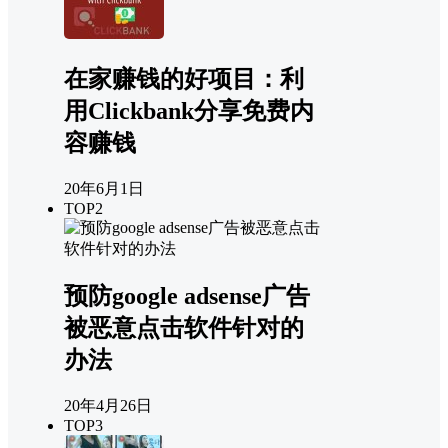
在家赚钱的好项目：利
用Clickbank分享免费内
容赚钱
20年6月1日
TOP2
预防google adsense广告
被恶意点击软件针对的
办法
20年4月26日
TOP3