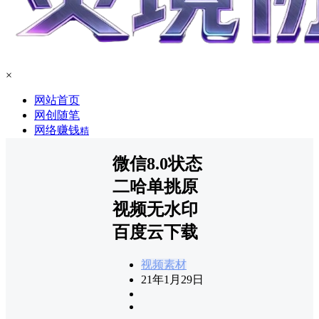
×
网站首页
网创随笔
网络赚钱
精
微信8.0状态
二哈单挑原
视频无水印
百度云下载
视频素材
21年1月29日