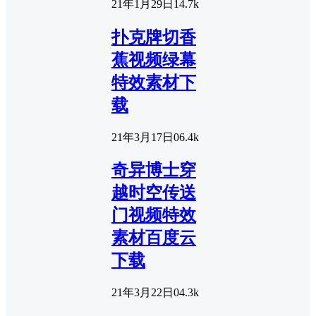
21年1月29日
1
4.7k
扑克牌切香
蕉视频绿幕
特效素材下
载
21年3月17日
0
6.4k
奇异博士穿
越时空传送
门视频特效
素材百度云
下载
21年3月22日
0
4.3k