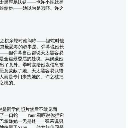
太黑容易认错——也许小蛇就是
寄蛇给她——她以为是恐吓。许之
许之桃亲蛇时他闷哼——捏蛇时他
全篇最恶毒的叙事层。弹幕说她长
——但弹幕自己都说天太黑容易
是全篇最委屈的处境。妈妈嫌她
还出了意外。季时宴给她发信息被
恶意蒙蔽了她。天太黑容易认错
人而是专门来找她的。许之桃把
之桃的。
谎说是同学的照片然后不敢见面
一口蛇——Yann闷哼说你捏它
巴掌嫌她一无是处——弹幕说男
拉黑了Yann——他发短信问是