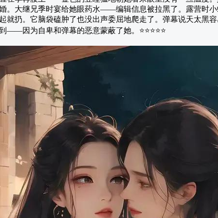
婚。大继兄季时宴给她眼药水——编辑信息被拉黑了。露营时小
起就扔。它脑袋磕肿了也没出声委屈地爬走了。弹幕说天太黑容
到——因为自卑和弹幕的恶意蒙蔽了她。⭐⭐⭐⭐⭐