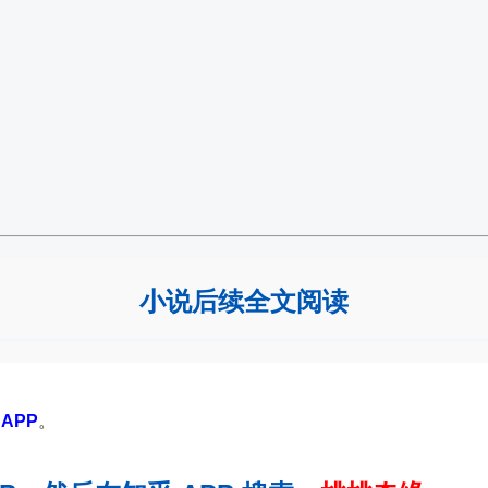
小说后续全文阅读
APP
。