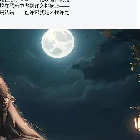
蛇在黑暗中爬到许之桃身上——
易认错——也许它就是来找许之