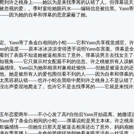
爬到许之桃身上——她以为是来找季苒的认错了人。但弹幕说天
被忽视的爱」。季时宴给她眼药水——编辑信息被拉黑。Yann
——因为她的自卑和弹幕的恶意蒙蔽了她。
。Yann寄了条金白相间的小蛇——它和Yann共享视觉感官。
nn的温度——原本冰冰凉凉变得烫手说明Yann在害羞。弹幕是
看到了表面不知道她被逼相亲出了意外。弹幕说男主去找女主了
知视角——它只展示对女配最不利的信息。许之桃被所有人误解
骗感情。Yann以为她和相亲对象相处愉快——但她是被逼去的
他。她是被所有人的爱包围但看不到的人——因为自卑和弹幕的
太黑容易认错——也许小蛇在黑暗中爬到许之桃身上不是认错了
没出声委屈地爬走了。也许它不是去找季苒的——它就是来找许
五年恋爱两年——不小心发了高P自拍后Yann开始疏离。她撒
ann寄了条金白相间的小蛇——弹幕说蛇是男主本体。许之桃亲了
欺骗感情——但她生日那天是被逼去相亲还出了意外。妈妈扇她
缠在季苒腰上——金色的竖瞳猛地朝她看来眼里没有一丝温度。她