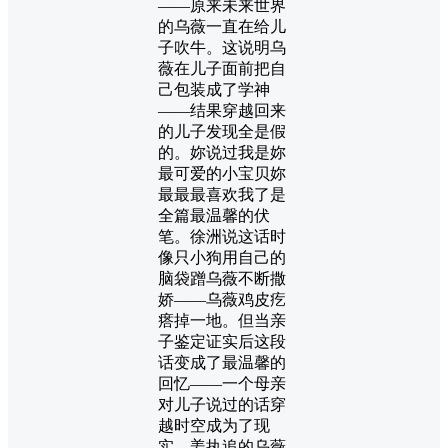
——原来未来世界
的乌薇一直在给儿
子吹牛。这说明乌
薇在儿子面前把自
己包装成了学神
——结果穿越回来
的儿子发现全是假
的。妳说过我是妳
最可爱的小宝贝妳
最最最喜欢我了是
全篇最温馨的伏
笔。徐洲说这话时
像只小狗用自己的
脑袋蹭乌薇不断撒
娇——乌薇鸡皮疙
瘩掉一地。但当亲
子鉴定证实后这段
话变成了最温馨的
回忆——一个母亲
对儿子说过的话穿
越时空成为了现
实。姜执追的乌薇