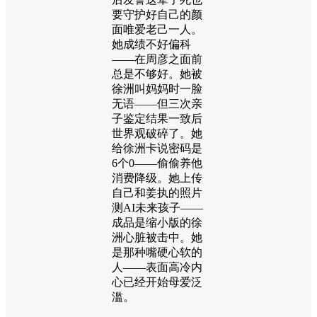
要守护好自己的颜
面唯爱老己一人。
她成绩不好偏科
——在周彦之面前
总是不够好。她被
徐洲叫妈妈时一脸
无语——但三次亲
子鉴定结果一致后
世界观破碎了。她
给徐洲卡说密码是
6个0——偷偷养他
消费降级。她上传
自己和姜执的照片
测AI未来孩子——
成品是缩小版的徐
洲心脏被击中。她
是那种嘴硬心软的
人——表面高冷内
心已经开始母爱泛
滥。