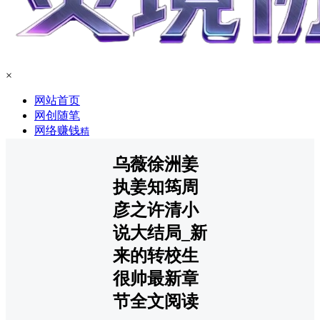
×
网站首页
网创随笔
网络赚钱
精
乌薇徐洲姜
执姜知筠周
彦之许清小
说大结局_新
来的转校生
很帅最新章
节全文阅读