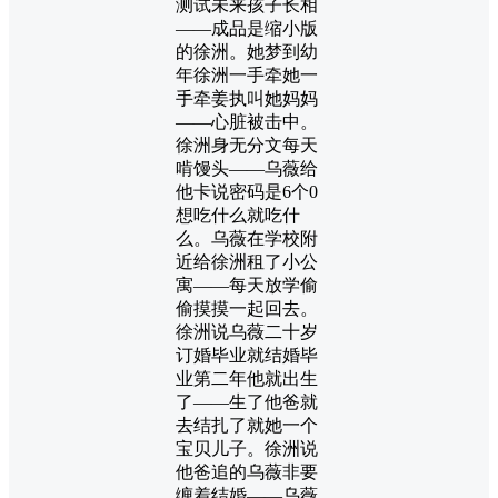
测试未来孩子长相
——成品是缩小版
的徐洲。她梦到幼
年徐洲一手牵她一
手牵姜执叫她妈妈
——心脏被击中。
徐洲身无分文每天
啃馒头——乌薇给
他卡说密码是6个0
想吃什么就吃什
么。乌薇在学校附
近给徐洲租了小公
寓——每天放学偷
偷摸摸一起回去。
徐洲说乌薇二十岁
订婚毕业就结婚毕
业第二年他就出生
了——生了他爸就
去结扎了就她一个
宝贝儿子。徐洲说
他爸追的乌薇非要
缠着结婚——乌薇