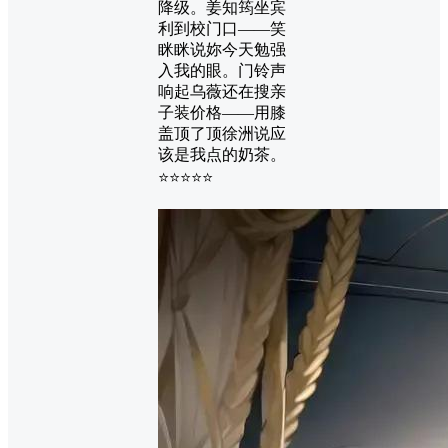
降级。姜知筠坐宾
利到校门口——笑
眯眯说妳今天勉强
入我的眼。门铃声
响起乌薇还在搜亲
子装价格——用膝
盖顶了顶徐洲说应
该是我点的奶茶。
⭐⭐⭐⭐⭐