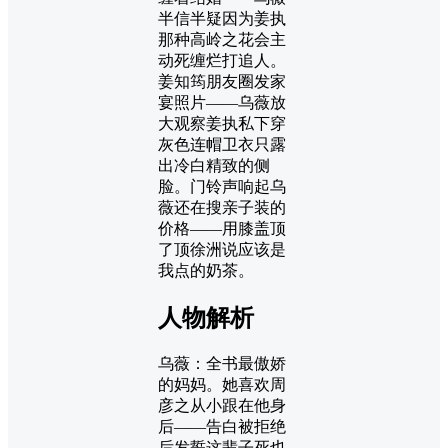
半信半疑因为姜执
那种高岭之花会主
动死缠烂打追人。
姜知筠朋友圈发家
宴照片——乌薇放
大观察姜执私下穿
灰色连帽卫衣只露
出冷白精致的侧
脸。门铃声响起乌
薇还在搜亲子装的
价格——用膝盖顶
了顶徐洲说应该是
我点的奶茶。
人物解析
乌薇：全书最傲娇
的妈妈。她喜欢周
彦之从小跟在他身
后——告白被拒绝
后发誓这辈子死也