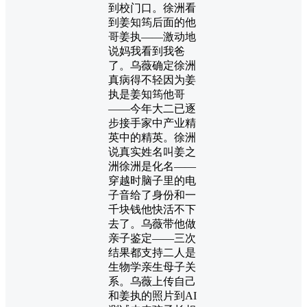
到校门口。徐洲看
到姜知筠后面的他
哥姜执——激动地
说妈我看到我爸
了。乌薇确定徐洲
真病得不轻因为姜
执是姜知筠他哥
——今年大二已逐
步接手家中产业精
英中的精英。徐洲
说真实姓名叫姜之
洲徐洲是化名——
穿越时脑子里的电
子音给了身份和一
千块钱他快活不下
去了。乌薇带他做
亲子鉴定——三次
结果都支持二人是
生物学亲生母子关
系。乌薇上传自己
和姜执的照片到AI