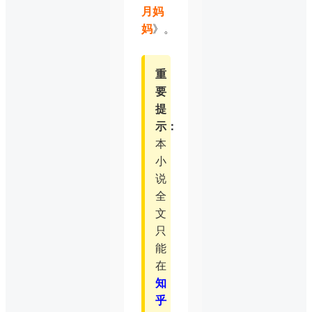
月妈
妈
》。
重
要
提
示：
本
小
说
全
文
只
能
在
知
乎