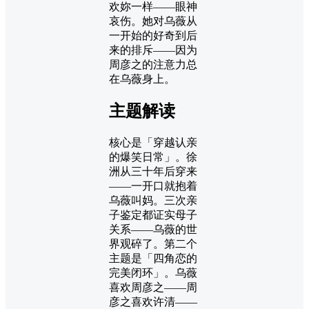
欢妳一样——眼神
哀伤。她对乌薇从
一开始的好奇到后
来的排斥——因为
周彦之的注意力总
在乌薇身上。
主题解读
核心是「穿越认亲
的爆笑日常」。徐
洲从三十年后穿来
——一开口就抱着
乌薇叫妈。三次亲
子鉴定都证实母子
关系——乌薇的世
界观碎了。第二个
主题是「四角恋的
完美闭环」。乌薇
喜欢周彦之——周
彦之喜欢许清——