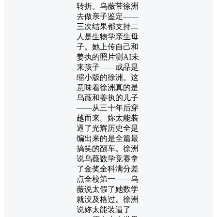
转折。乌薇带徐洲
去做亲子鉴定——
三次结果都支持二
人是生物学亲生母
子。她上传自己和
姜执的照片测AI未
来孩子——成品是
缩小版的徐洲。这
意味着徐洲真的是
乌薇和姜执的儿子
——从三十年后穿
越而来。妳太能装
逼了光辉历史全是
编出来的是全篇最
搞笑的翻车。徐洲
说乌薇数学竞赛拿
了金奖全科满分差
点全校第一——乌
薇说太假了她数学
就没及格过。徐洲
说妳太能装逼了