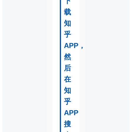
下
载
知
乎
APP，
然
后
在
知
乎
APP
搜