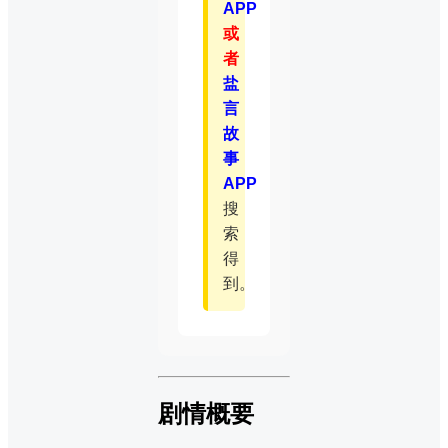
APP
或
者
盐
言
故
事
APP
搜
索
得
到。
剧情概要