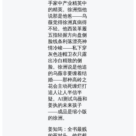
手家中产业精英中
的精英。徐洲指他
说那是他爸——乌
薇觉得徐洲真病得
不轻。他西装革履
五指轻握方向盘侧
脸线条利落漂亮神
情冷峻——私下穿
灰色连帽卫衣只露
出冷白精致的侧
脸。徐洲说是他追
的乌薇非要缠着结
婚——那种高岭之
花会主动死缠烂打
追人让人半信半
疑。AI测试乌薇和
姜执的未来孩子
——成品是缩小版
的徐洲。
姜知筠：全书最贱
的死对头。他拦截