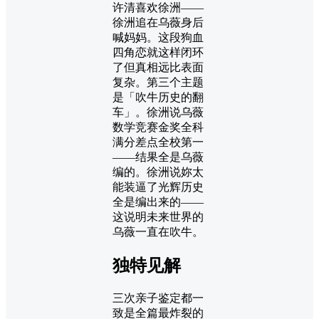
许清喜欢徐洲——
徐洲追在乌薇身后
喊妈妈。这段狗血
四角恋就这样闭环
了但真相远比表面
复杂。第三个主题
是「吹牛历史的翻
车」。徐洲说乌薇
数学竞赛金奖全科
满分差点全校第一
——结果全是乌薇
编的。徐洲说妳太
能装逼了光辉历史
全是编出来的——
这说明未来世界的
乌薇一直在吹牛。
独特见解
三次亲子鉴定都一
致是全篇最炸裂的