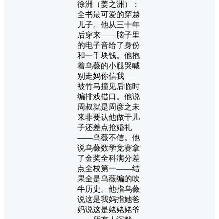
徐洲（姜之洲）：
全书最可爱的穿越
儿子。他从三十年
后穿来——脑子里
的电子音给了身份
和一千块钱。他抱
着乌薇的小腿哭喊
别走妈你信我——
被竹马撞见后临时
编排戏借口。他说
周叔就是周彦之未
来非要认他做干儿
子还差点抢婚礼
——乌薇不信。他
说乌薇数学竞赛拿
了金奖全科满分差
点全校第一——结
果全是乌薇编的吹
牛历史。他指乌薇
说这是我妈指她爸
妈说这是姥姥姥爷