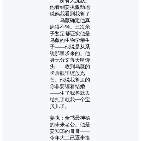
——所有人沉默。
他看到姜执激动地
说妈我看到我爸了
——乌薇确定他真
病得不轻。三次亲
子鉴定都证实他是
乌薇的生物学亲生
子——他说是从系
统那里求来的。他
身无分文每天啃馒
头——收到乌薇的
卡后眼里绽放光
芒。他说我爸追的
你非要缠着结婚
——生了我爸就去
结扎了就我一个宝
贝儿子。
姜执：全书最神秘
的未来老公。他是
姜知筠的哥哥——
今年大二已逐步接