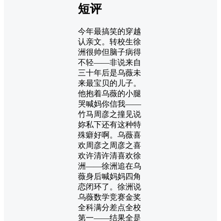
短评
今年最搞笑的穿越
认亲文。转校生徐
洲很帅但脑子病得
不轻——非说来自
三十年后是乌薇未
来最宝贝的儿子。
他抱着乌薇的小腿
哭喊妈你信我——
竹马周彦之撞见说
妳私下还有这种特
殊癖好啊。乌薇喜
欢周彦之周彦之喜
欢许清许清喜欢徐
洲——徐洲追在乌
薇身后喊妈妈四角
恋闭环了。徐洲说
乌薇数学竞赛金奖
全科满分差点全校
第一——结果全是