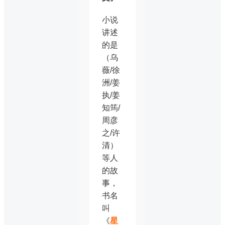
小说
讲述
的是
（乌
薇/徐
洲/姜
执/姜
知筠/
周彦
之/许
清）
等人
的故
事，
书名
叫
《
星