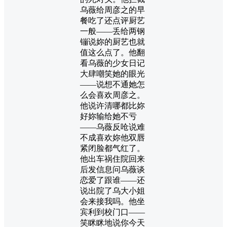
乌薇给周彦之的早
餐吃了还点评厨艺
一般——丢给两钢
镚说妳的厨艺也就
值这么点了。他翻
看乌薇的少女日记
大肆嘲笑她的眼光
——说想不通她怎
么会喜欢周彦之。
他说许清哪都比妳
好妳输给她不亏
——乌薇反呛说难
不成喜欢妳他双唇
紧闭脸都气红了。
他出车祸住院回来
后发信息问乌薇谈
恋爱了跟谁——还
说出院了乌大小姐
会来接我吗。他坐
宾利到校门口——
笑眯眯地说你今天