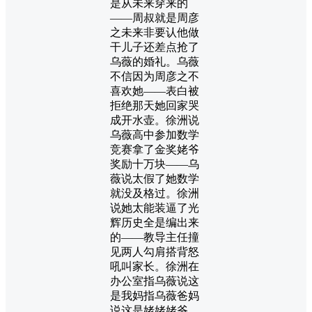
是从未来穿来的
——周叔就是周彦
之未来非要认他做
干儿子还差点抢了
乌薇的婚礼。乌薇
不信因为周彦之不
喜欢她——表白被
拒绝那天她回家哭
成开水壶。徐洲说
乌薇高中参加数学
竞赛拿了金奖姥爷
奖励十万块——乌
薇说太假了她数学
就没及格过。徐洲
说她太能装逼了光
辉历史全是编出来
的——教导主任撞
见两人勾肩搭背怒
吼叫家长。徐洲在
办公室指乌薇说这
是我妈指乌薇爸妈
说这是姥姥姥爷