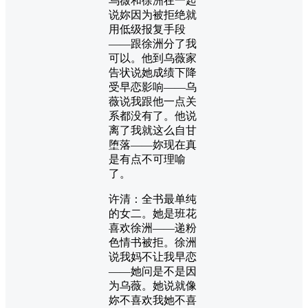
乌薇和徐洲在一起
说妳因为被拒绝就
用低级报复手段
——跟徐洲分了我
可以。他到乌薇家
告状说她成绩下降
受早恋影响——乌
薇说我跟他一点关
系都没有了。他说
离了我就这么自甘
堕落——妳现在真
是有点不可理喻
了。
许清：全书最单纯
的女二。她是班花
喜欢徐洲——递粉
色情书被拒。徐洲
说我妈不让我早恋
——她问是不是因
为乌薇。她说就像
妳不喜欢我她不喜