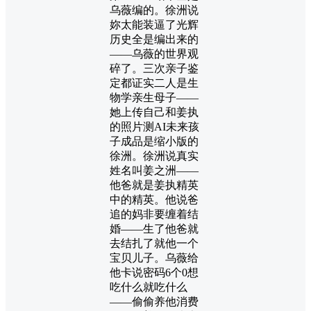
乌薇编的。徐洲说
妳太能装逼了光辉
历史全是编出来的
——乌薇的世界观
碎了。三次亲子鉴
定都证实二人是生
物学亲生母子——
她上传自己和姜执
的照片测AI未来孩
子成品是缩小版的
徐洲。徐洲说真实
姓名叫姜之洲——
他爸就是姜执精英
中的精英。他说爸
追的妈非要缠着结
婚——生了他爸就
去结扎了就他一个
宝贝儿子。乌薇给
他卡说密码6个0想
吃什么就吃什么
——偷偷养他消费