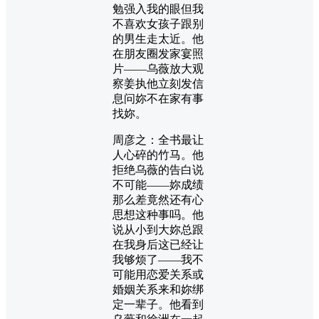
勉强入我的眼但我
不喜欢女孩子跟别
的男生走太近。他
在朋友圈发家宴照
片——乌薇放大观
察姜执他立刻发信
息问妳不在家有事
找妳。
周彦之：全书最让
人心碎的竹马。他
拒绝乌薇的告白说
不可能——妳成绩
那么差竟然还有心
思想这种事吗。他
说从小到大妳总跟
在我身后这已经让
我够烦了——我不
可能用恋爱关系或
婚姻关系来和妳绑
定一辈子。他看到