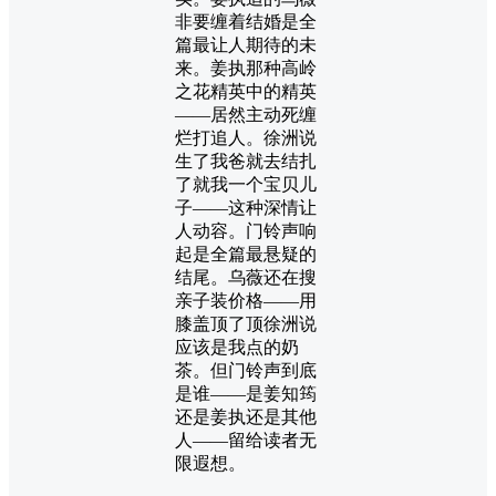
非要缠着结婚是全
篇最让人期待的未
来。姜执那种高岭
之花精英中的精英
——居然主动死缠
烂打追人。徐洲说
生了我爸就去结扎
了就我一个宝贝儿
子——这种深情让
人动容。门铃声响
起是全篇最悬疑的
结尾。乌薇还在搜
亲子装价格——用
膝盖顶了顶徐洲说
应该是我点的奶
茶。但门铃声到底
是谁——是姜知筠
还是姜执还是其他
人——留给读者无
限遐想。