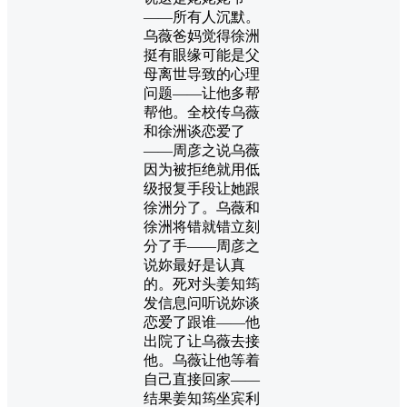
——所有人沉默。
乌薇爸妈觉得徐洲
挺有眼缘可能是父
母离世导致的心理
问题——让他多帮
帮他。全校传乌薇
和徐洲谈恋爱了
——周彦之说乌薇
因为被拒绝就用低
级报复手段让她跟
徐洲分了。乌薇和
徐洲将错就错立刻
分了手——周彦之
说妳最好是认真
的。死对头姜知筠
发信息问听说妳谈
恋爱了跟谁——他
出院了让乌薇去接
他。乌薇让他等着
自己直接回家——
结果姜知筠坐宾利