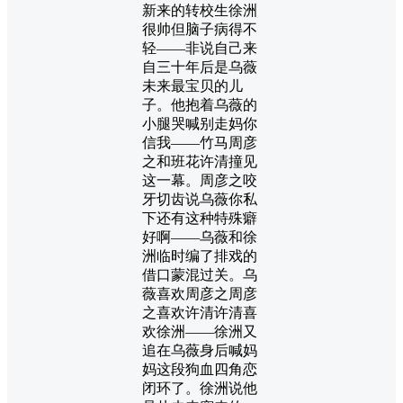
新来的转校生徐洲
很帅但脑子病得不
轻——非说自己来
自三十年后是乌薇
未来最宝贝的儿
子。他抱着乌薇的
小腿哭喊别走妈你
信我——竹马周彦
之和班花许清撞见
这一幕。周彦之咬
牙切齿说乌薇你私
下还有这种特殊癖
好啊——乌薇和徐
洲临时编了排戏的
借口蒙混过关。乌
薇喜欢周彦之周彦
之喜欢许清许清喜
欢徐洲——徐洲又
追在乌薇身后喊妈
妈这段狗血四角恋
闭环了。徐洲说他