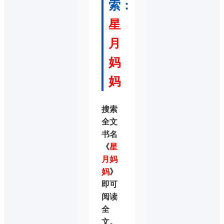
索：
星
月
妈
妈
搜索
全文
书名
《
星
月妈
妈
》
即可
阅读
全
文。