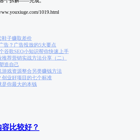
各个拆解——完成。
ouxiuge.com/1019.html
卖鞋子赚取差价
内广告？广告投放的5大要点
？6个谷歌SEO小知识帮你快速上手
业推荐营销实战方法分享（二）
新塑造自己
机游戏资源整合另类赚钱方法
？创业好项目的七个标准
就是你最大的本钱
内容比较好？