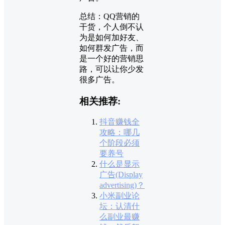
总结：QQ
营销
的
干货，个人倒不认
为是如何加好友、
如何群发
广告
，而
是一个好的营销思
路，可以让你少发
很多广告。
相关推荐:
抖音赚钱全
攻略：哪几
个阶段必须
要养号
什么是显示
广告(Display
advertising)？
小米副业论
坛：认清什
么副业最赚