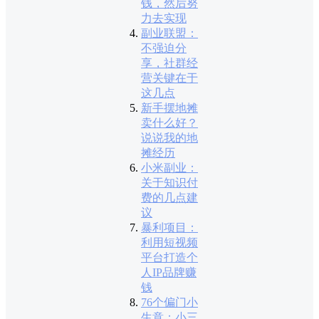
钱，然后努
力去实现
副业联盟：
不强迫分
享，社群经
营关键在于
这几点
新手摆地摊
卖什么好？
说说我的地
摊经历
小米副业：
关于知识付
费的几点建
议
暴利项目：
利用短视频
平台打造个
人IP品牌赚
钱
76个偏门小
生意：小三