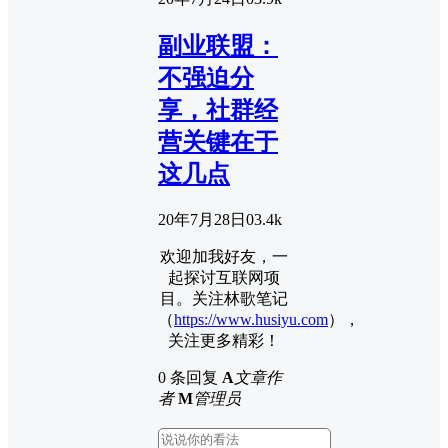
副业联盟：
不强迫分
享，社群经
营关键在于
这几点
20年7月28日
0
3.4k
欢迎加我好友，一
起探讨互联网项
目。关注林歌笔记
（
https://www.husiyu.com
），
关注更多精彩！
0 条回复
A
文章作
者
M
管理员