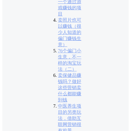
一个通过游
戏赚钱的项
目
卖照片也可
以赚钱（很
少人知道的
偏门赚钱生
意）
76个偏门小
生意，不一
样的淘宝玩
法（二）
卖保健品赚
钱吗？做好
这些营销卖
什么都能赚
到钱
中医养生项
目的另类玩
法，借助互
联网营销很
有前景