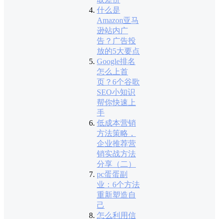
什么是
Amazon亚马
逊站内广
告？广告投
放的5大要点
Google排名
怎么上首
页？6个谷歌
SEO小知识
帮你快速上
手
低成本营销
方法策略，
企业推荐营
销实战方法
分享（二）
pc蛋蛋副
业：6个方法
重新塑造自
己
怎么利用信