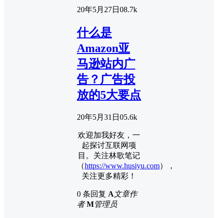
20年5月27日
0
8.7k
什么是
Amazon亚
马逊站内广
告？广告投
放的5大要点
20年5月31日
0
5.6k
欢迎加我好友，一
起探讨互联网项
目。关注林歌笔记
（
https://www.husiyu.com
），
关注更多精彩！
0 条回复
A
文章作
者
M
管理员