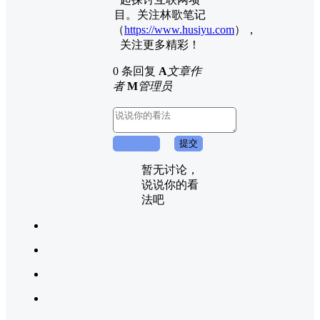
目。关注林歌笔记
（
https://www.husiyu.com
），
关注更多精彩！
0 条回复
A
文章作
者
M
管理员
取消回复
提交
暂无讨论，
说说你的看
法吧