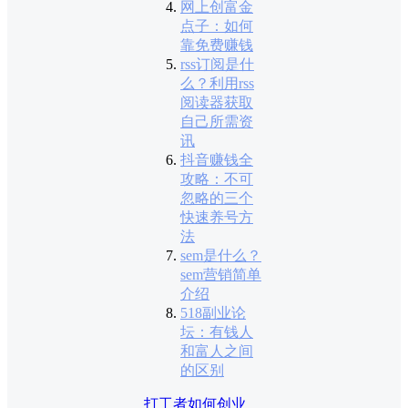
网上创富金
点子：如何
靠免费赚钱
rss订阅是什
么？利用rss
阅读器获取
自己所需资
讯
抖音赚钱全
攻略：不可
忽略的三个
快速养号方
法
sem是什么？
sem营销简单
介绍
518副业论
坛：有钱人
和富人之间
的区别
打工者如何创业