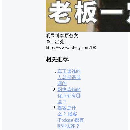
明果博客原创文
章，出处：
https://www.bdyey.com/185
相关推荐:
真正赚钱的
人总是很低
调的
网络营销的
优点都有哪
些？
播客是什
么？ 播客
(Podcast)都有
哪些APP？