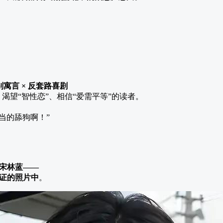
别寓言 × 反套路喜剧
、渴望“智性恋”、相信“爱需平等”的读者。
当的舔狗啊！”
的宋林蓝——
证的照片中
。