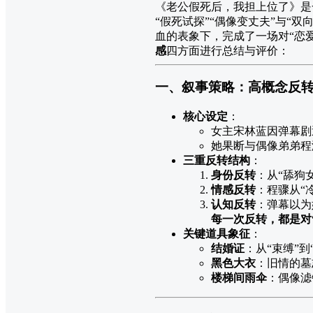
《老公假死后，我担上位了》是
“假死试探”“偶像变丈夫”与“
血的表象下，完成了一场对“恋爱
感
四方面进行总结与评价：
一、叙事策略：高概念反转 
核心设定
：
女主宋林蓝因弹幕剧
她果断与偶像弟弟程
三重反转结构
：
身份反转
：从“舔狗
情感反转
：程骤从“
认知反转
：弹幕以为
每一次反转，都是对
关键道具象征
：
结婚证
：从“束缚”
黑色大衣
：旧情的墓
楼梯间雨伞
：偶像滤