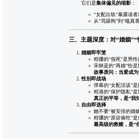
它们是
集体偏见的缩影
：
“女配出轨”暴露读
从“骂舔狗”到“嗑真
三、主题深度：对“婚姻”“
婚姻即牢笼
程骤的“假死”是男
宋林蓝的“再婚”恰是
故事质问：当爱成为
性别即战场
弹幕的“女配活该”
程港的“保护隐私”是
真正的平等，是“我
自由即选择
她不要“被安排的婚姻
程骤的“原谅偷吃”是
最高级的救赎，是“