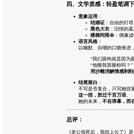
四、文学质感：轻盈笔调
意象运用
：
结婚证
：自由的灯塔
黑色大衣
：旧情的墓
楼梯间雨伞
：偶像滤
语言风格
：
以幽默、自嘲的口吻推进
“我们舔狗就是因为
“他睡我算睡粉吗？”
用沙雕消解情感剥削
结尾留白
：
不写是否复合，只写她捏
这一捏，胜过千言万语
。
她的未来，
不在弹幕，而
总评：
《老公假死后，我担上位了》是