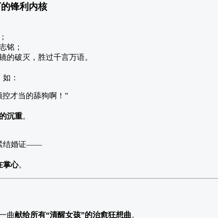
下的锋利内核
；
志铭；
镜的破灭，胜过千言万语。
，如：
颜控才当的舔狗啊！”
的沉重
。
紧结婚证——
在掌心
。
一曲
献给所有“清醒女孩”的治愈狂想曲
。