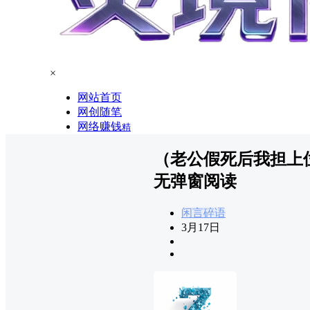
×
网站首页
网创随笔
网络赚钱
精
（老公假死后我担上
无弹窗阅读
闲言碎语
3月17日