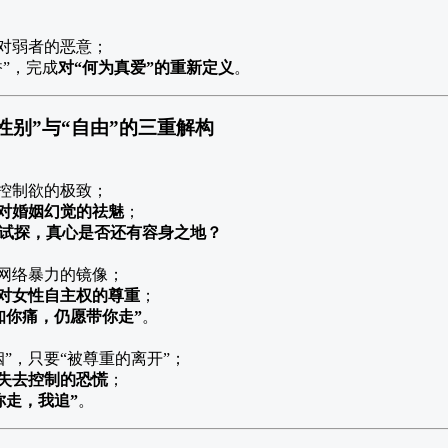
者对弱者的恶意；
香”，完成
对“何为真爱”的重新定义
。
性别”与“自由”的三重解构
性控制欲的极致；
对婚姻幻觉的祛魅
；
试探，真心是否还有容身之地？
是网络暴力的镜像；
对女性自主权的尊重
；
知你痛，仍愿带你走”
。
”，只要“被尊重的离开”；
失去控制的恐慌
；
你走，我追”
。