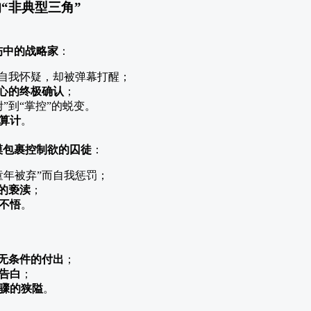
“非典型三角”
伤中的战略家
：
而自我怀疑，却被弹幕打醒；
心的终极确认
；
”到“掌控”的蜕变。
算计
。
漠包裹控制欲的囚徒
：
童年被弃”而自我惩罚；
的亵渎
；
不悟
。
无条件的付出
；
告白
；
骤的狭隘
。