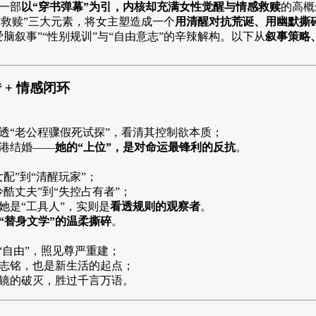
一部
以“穿书弹幕”为引，内核却充满女性觉醒与情感救赎
的高概
双向救赎”三大元素，将女主塑造成一个
用清醒对抗荒诞、用幽默撕
脑叙事”“性别规训”与“自由意志”的辛辣解构。以下从
叙事策略
+ 情感闭环
透“老公程骤假死试探”，看清其控制欲本质；
港结婚——
她的“上位”，是对命运最锋利的反抗
。
女配”到“清醒玩家”；
冷酷丈夫”到“失控占有者”；
她是“工具人”，实则是
看透规则的观察者
。
“替身文学”的温柔撕碎
。
到“自由”，照见尊严重建；
志铭，也是新生活的起点；
镜的破灭，胜过千言万语。