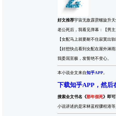
好文推荐
宇宙无敌霹雳螺旋升天
老公死后，我看见弹幕：【男主
【女配马上就要耐不住寂寞出轨
【好想快点看到女配在屋外淋雨
我委屈至极，发誓绝不变心。
本小说全文来自
知乎APP
。
下载知乎APP，然后
搜索全文书名《
那年假死
》即可
小说讲述的是宋林蓝程骤程港等