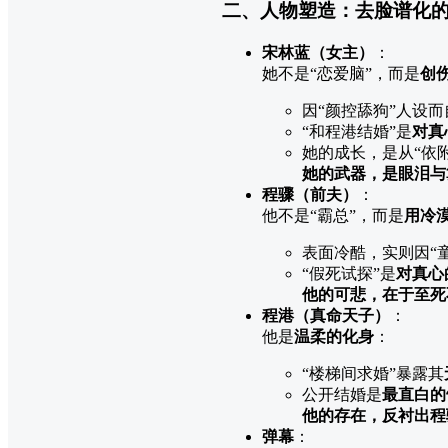
二、人物塑造：去脸谱化的
宋林蓝（女主）
：
她不是“恋爱脑”，而是
创
因“颜控舔狗”人设
“和程港结婚”是
对真
她的成长，是从“依附
她的武器，是眼泪与
程骤（前夫）
：
他不是“霸总”，而是
用冷
表面冷酷，实则因“
“假死试探”是
对真心
他的可悲，在于至死
程港（真命天子）
：
他是
温柔的化身
：
“楼梯间求婚”暴露其
公开结婚是
最直白的
他的存在，反衬出程
弹幕
：