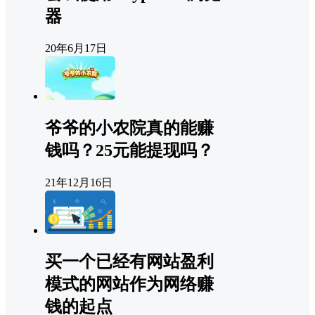
器
20年6月17日
爷爷的小农院真的能赚
钱吗？25元能提现吗？
21年12月16日
买一个已经有网站盈利
模式的网站作为网络赚
钱的起点