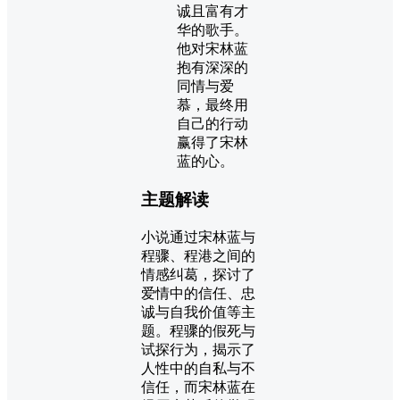
诚且富有才
华的歌手。
他对宋林蓝
抱有深深的
同情与爱
慕，最终用
自己的行动
赢得了宋林
蓝的心。
主题解读
小说通过宋林蓝与
程骤、程港之间的
情感纠葛，探讨了
爱情中的信任、忠
诚与自我价值等主
题。程骤的假死与
试探行为，揭示了
人性中的自私与不
信任，而宋林蓝在