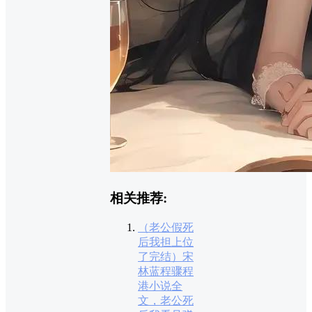
相关推荐:
（老公假死
后我担上位
了完结）宋
林蓝程骤程
港小说全
文，老公死