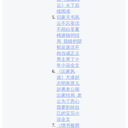
云》火了后
续阅读
归家天书风
云不忘苓沈
不殆白苓夏
桃谢锦州结
局_我错把阴
郁反派沈不
殆当成正义
男主养了十
年小说全文
《出家风
波》方凌赵
志明朱莲儿
赵勇老公闹
出家结局_老
公为了恶心
我要割掉自
己的宝贝小
说全文
（情书被师