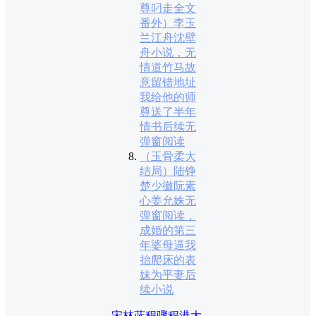
尊叼走全文
番外）李玉
兰江舟沈壁
舟小说，无
情道竹马故
意留错地址
我给他的师
尊送了半年
情书后续无
弹窗阅读
（玉骨柔大
结局）陆铮
楚少徽阮素
心姜允姝无
弹窗阅读，
成婚的第三
年婆母逼我
抬爬床的表
妹为平妻后
续小说
宋林蓝程骤程港大