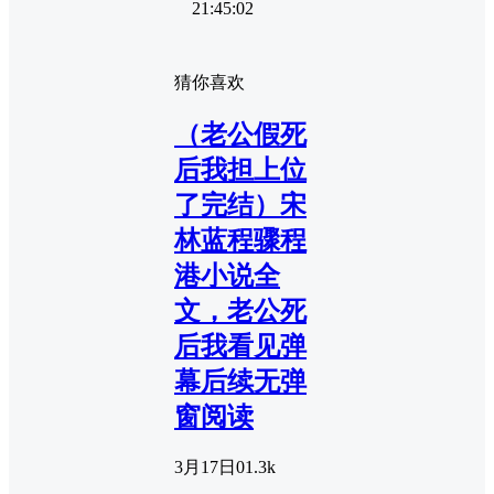
21:45:02
猜你喜欢
（老公假死
后我担上位
了完结）宋
林蓝程骤程
港小说全
文，老公死
后我看见弹
幕后续无弹
窗阅读
3月17日
0
1.3k