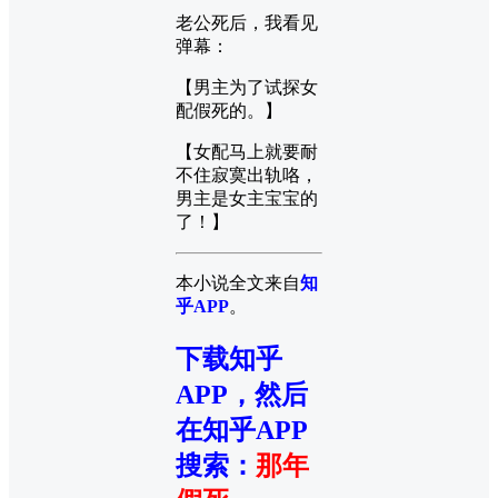
老公死后，我看见
弹幕：
【男主为了试探女
配假死的。】
【女配马上就要耐
不住寂寞出轨咯，
男主是女主宝宝的
了！】
本小说全文来自
知
乎APP
。
下载知乎
APP，然后
在知乎APP
搜索
：
那年