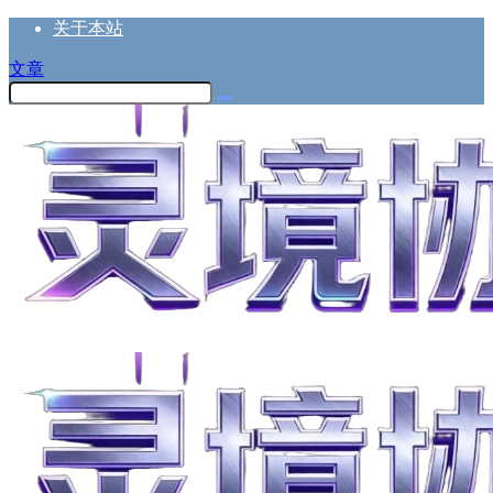
关于本站
文章