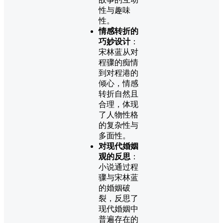
性与趣味
性。
情感转折的
巧妙设计
：
宋林蓝从对
程骤的痴情
到对程港的
倾心，情感
转折自然且
合理，体现
了人物性格
的复杂性与
多面性。
对现代婚姻
观的反思
：
小说通过程
骤与宋林蓝
的婚姻破
裂，反思了
现代婚姻中
普遍存在的