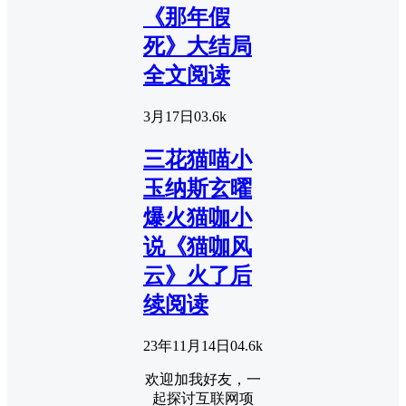
《那年假
死》大结局
全文阅读
3月17日
0
3.6k
三花猫喵小
玉纳斯玄曜
爆火猫咖小
说《猫咖风
云》火了后
续阅读
23年11月14日
0
4.6k
欢迎加我好友，一
起探讨互联网项