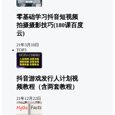
零基础学习抖音短视频
拍摄摄影技巧(180课百度
云)
21年3月10日
TOP3
抖音游戏发行人计划视
频教程（含两套教程）
21年12月22日