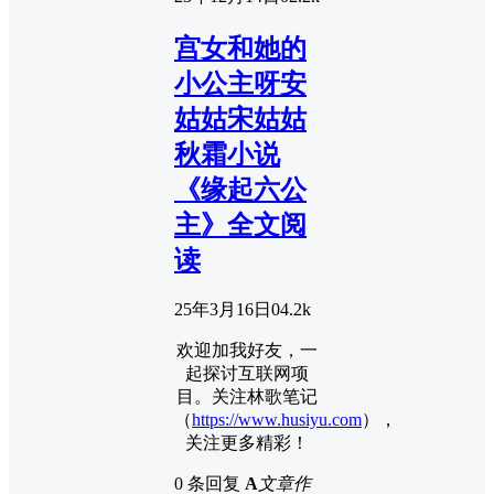
宫女和她的
小公主呀安
姑姑宋姑姑
秋霜小说
《缘起六公
主》全文阅
读
25年3月16日
0
4.2k
欢迎加我好友，一
起探讨互联网项
目。关注林歌笔记
（
https://www.husiyu.com
），
关注更多精彩！
0 条回复
A
文章作