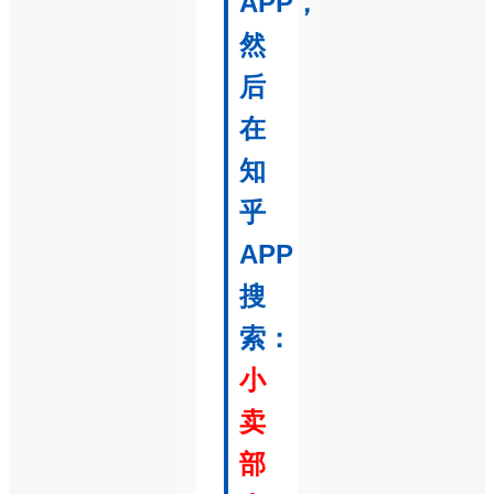
APP，
然
后
在
知
乎
APP
搜
索：
小
卖
部