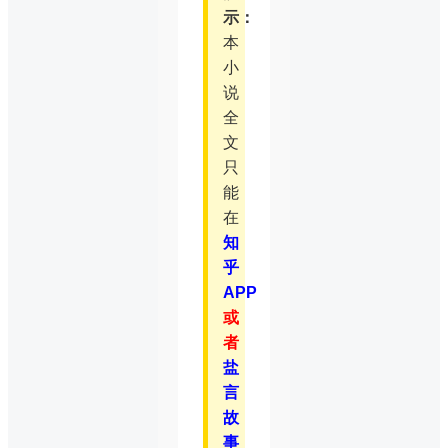
示：
本
小
说
全
文
只
能
在
知
乎
APP
或
者
盐
言
故
事