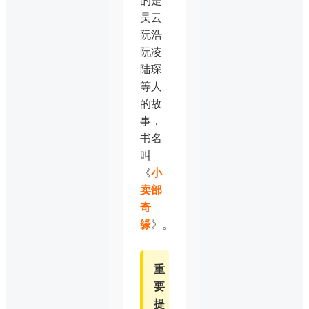
的是
吴云
阮浩
阮凌
陆琛
等人
的故
事，
书名
叫
《
小
卖部
奇
缘
》。
重
要
提