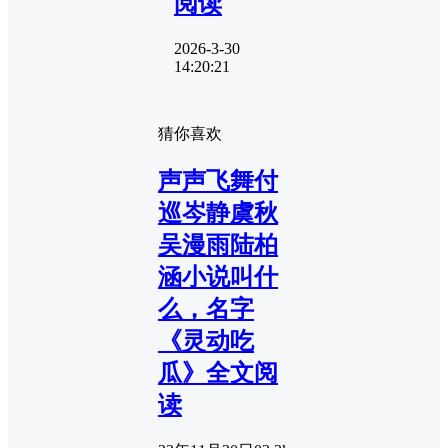
阅读
2026-3-30
14:20:21
猜你喜欢
声声飞舞付
巡岑静虞秋
吴漫雨陆柏
涵小说叫什
么，名字
《灵动吃
瓜》全文阅
读