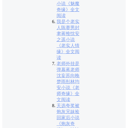
小说《魅魔
奇缘》全文
阅读
我是个老实
人陈赛男封
聿蒋惟忱安
之遥小说
《老实人情
缘》全文阅
读
老师外挂是
弹幕蒋老师
沈妄苏向晚
楚雨彤林均
安小说《老
师奇缘》全
文阅读
天选夸奖被
炮灰兄妹捡
回家后小说
《炮灰奇