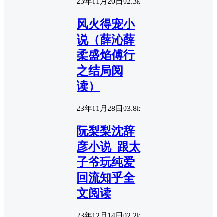
23年11月20日
0
2.3k
风火得宠小
说（薛沁薛
柔盛焰傅行
之结局阅
读）
23年11月28日
0
3.8k
阮梨梨沈辞
彦小说_跟太
子爷玩纯爱
回流知乎全
文阅读
23年12月14日
0
2.2k