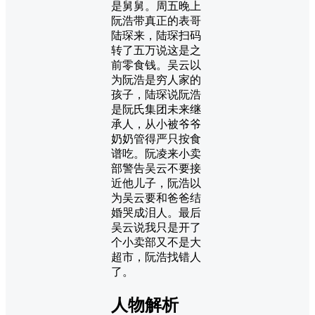
是舅舅。周五晚上
阮浩带真正的表哥
陆琛来，陆琛扫码
转了五万说这是之
前零食钱。吴云以
为阮浩是穷人家的
孩子，陆琛说阮浩
是阮氏集团未来继
承人，从小被爷爷
奶奶管得严只按食
谱吃。阮凌来小卖
部警告吴云不要接
近他儿子，阮浩以
为吴云要和爸爸结
婚哭成泪人。最后
吴云说我只是开了
个小卖部又不是大
超市，阮浩找错人
了。
人物解析