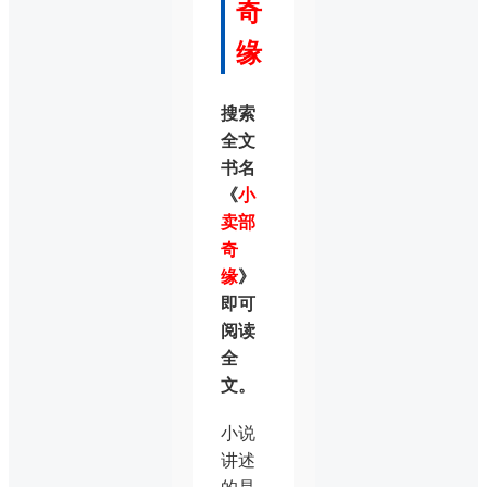
奇
缘
搜索
全文
书名
《
小
卖部
奇
缘
》
即可
阅读
全
文。
小说
讲述