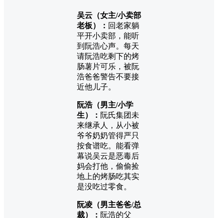
吴云（女主/小卖部
老板）：
回老家躺
平开小卖部，能听
到阮浩心声。每天
请阮浩吃剩下的烤
肠薯片可乐，被阮
浩爸爸警告不要接
近他儿子。
阮浩（男主/小学
生）：
阮氏集团未
来继承人，从小被
爷爷奶奶管得严只
按食谱吃。能看弹
幕说吴云是恶毒后
妈会打他，偷偷捡
地上的烤肠吃其实
是没吃过零食。
阮凌（男主爸爸/总
裁）：
阮浩的父