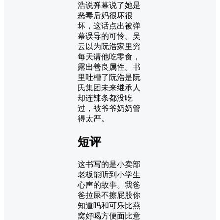
浩说弹幕说了她是
恶毒后妈很坏很
坏，这话点出被弹
幕误导的可怜。吴
云以为阮浩家里穷
每天请他吃零食，
露出善良属性。书
里吐槽了阮浩是阮
氏集团未来继承人
却连辣条都没吃
过，被爷爷奶奶管
得太严。
短评
这书写的是小卖部
老板能听到小学生
心声的故事。我爸
爸拉屎不擦屁股你
知道吗和可乐比燕
窝好喝方便面比意