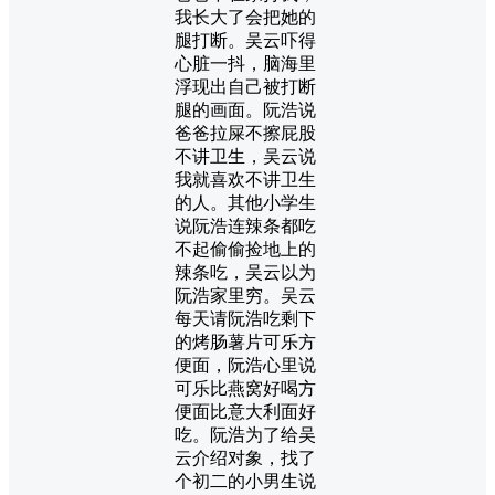
我长大了会把她的
腿打断。吴云吓得
心脏一抖，脑海里
浮现出自己被打断
腿的画面。阮浩说
爸爸拉屎不擦屁股
不讲卫生，吴云说
我就喜欢不讲卫生
的人。其他小学生
说阮浩连辣条都吃
不起偷偷捡地上的
辣条吃，吴云以为
阮浩家里穷。吴云
每天请阮浩吃剩下
的烤肠薯片可乐方
便面，阮浩心里说
可乐比燕窝好喝方
便面比意大利面好
吃。阮浩为了给吴
云介绍对象，找了
个初二的小男生说