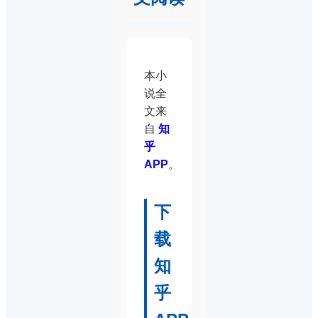
本小
说全
文来
自
知
乎
APP
。
下
载
知
乎