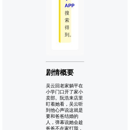
APP
搜
索
得
到。
剧情概要
吴云回老家躺平在
小学门口开了家小
卖部。阮浩来店里
盯着她看，吴云听
到他心声说这就是
要和爸爸结婚的
人，弹幕说她会趁
爸爸不在家打我，