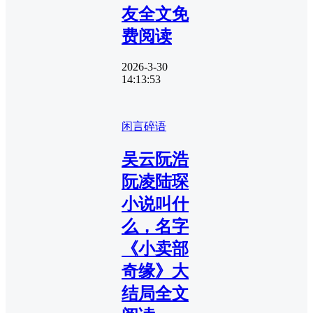
友全文免
费阅读
2026-3-30
14:13:53
闲言碎语
吴云阮浩
阮凌陆琛
小说叫什
么，名字
《小卖部
奇缘》大
结局全文