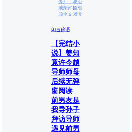
缘》，池冶
池茉许楠池
颜全文阅读
闲言碎语
【完结小
说】姜知
意许今越
导师师母
后续无弹
窗阅读_
前男友是
我导孙子
拜访导师
遇见前男