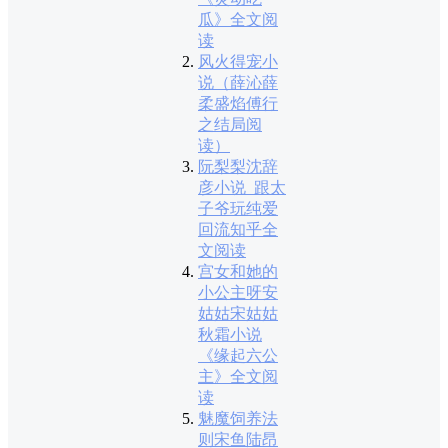
瓜》全文阅
读
风火得宠小
说（薛沁薛
柔盛焰傅行
之结局阅
读）
阮梨梨沈辞
彦小说_跟太
子爷玩纯爱
回流知乎全
文阅读
宫女和她的
小公主呀安
姑姑宋姑姑
秋霜小说
《缘起六公
主》全文阅
读
魅魔饲养法
则宋鱼陆昂