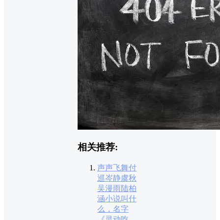
相关推荐:
声声飞舞付
巡岑静虞秋
吴漫雨陆柏
涵小说叫什
么，名字
《灵动吃