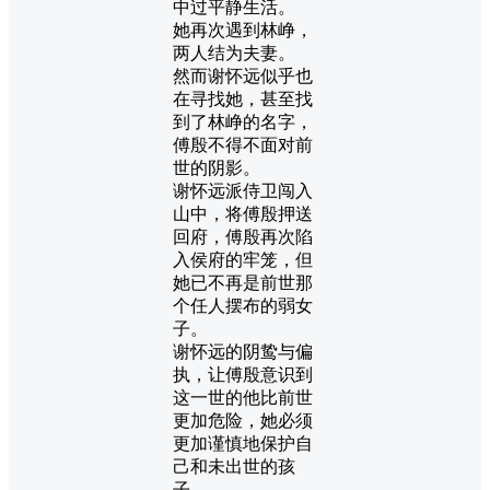
中过平静生活。
她再次遇到林峥，
两人结为夫妻。
然而谢怀远似乎也
在寻找她，甚至找
到了林峥的名字，
傅殷不得不面对前
世的阴影。
谢怀远派侍卫闯入
山中，将傅殷押送
回府，傅殷再次陷
入侯府的牢笼，但
她已不再是前世那
个任人摆布的弱女
子。
谢怀远的阴鸷与偏
执，让傅殷意识到
这一世的他比前世
更加危险，她必须
更加谨慎地保护自
己和未出世的孩
子。