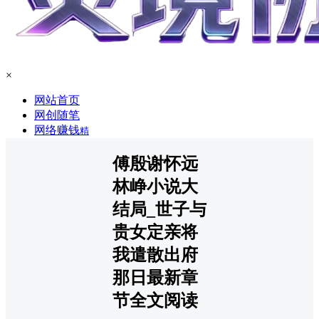
×
网站首页
网创随笔
网络赚钱
精
傅殷谢怀远
林峥小说大
结局_世子与
贵女定亲将
我遣散出府
那日最新章
节全文阅读