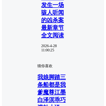
发生一场
骇人听闻
的凶杀案
最新章节
全文阅读
2026-4-28
11:00:25
猜你喜欢
我娘脚踏三
条船都是我
爹魔尊江墨
白泽溟乖巧