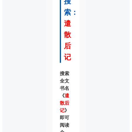
搜
索：
遣
散
后
记
搜索
全文
书名
《
遣
散后
记
》
即可
阅读