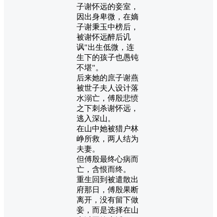
子谢怀远的妾室，
因出身卑微，在嫡
子谢秉玉中榜后，
被谢怀远醉后讥
讽"出生低微，连
生下的孩子也愚钝
不堪"。
后来她的庶子谢燕
被世子夫人设计落
水溺亡，傅殷悲愤
之下刺杀谢怀远，
逃入深山。
在山中她被猎户林
峥所救，两人结为
夫妻。
但傅殷最终心病而
亡，含恨而终。
重生回到被遣散出
府那日，傅殷果断
离开，没有留下做
妾，而是选择在山