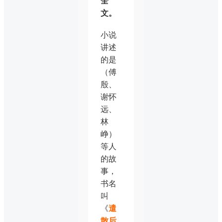
全
文。
小说
讲述
的是
（傅
殷、
谢怀
远、
林
峥）
等人
的故
事，
书名
叫
《
遣
散后