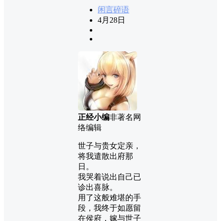
闲言碎语
4月28日
正经小编
非著名网
络编辑
世子与贵女定亲，
将我遣散出府那
日。
我哭着说出自己已
诊出喜脉。
用了这般难堪的手
段，我终于如愿留
在侯府，嫁与世子