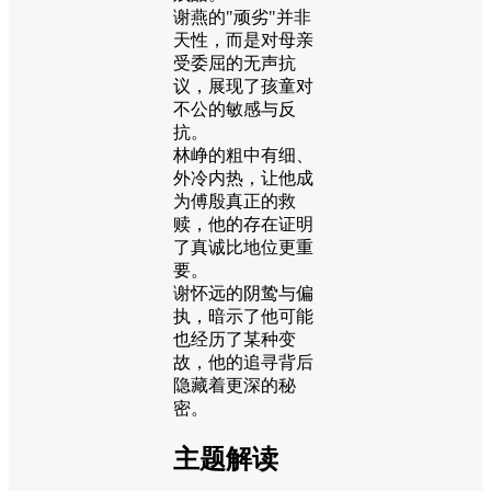
谢燕的"顽劣"并非
天性，而是对母亲
受委屈的无声抗
议，展现了孩童对
不公的敏感与反
抗。
林峥的粗中有细、
外冷内热，让他成
为傅殷真正的救
赎，他的存在证明
了真诚比地位更重
要。
谢怀远的阴鸷与偏
执，暗示了他可能
也经历了某种变
故，他的追寻背后
隐藏着更深的秘
密。
主题解读