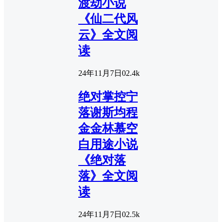
渡劫小说
《仙二代风
云》全文阅
读
24年11月7日
0
2.4k
绝对掌控宁
落谢斯均程
金金林慕空
白用途小说
《绝对落
落》全文阅
读
24年11月7日
0
2.5k