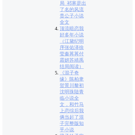
局_祁寒是出
了名的风流
贵公子小说
全文
顶流暗恋我
好多年小说
（江黛纪明
序张佑泽徐
莹秦苒苒付
霜妍苏靖禹
结局阅读）
《混子奇
缘》陈柏聿
贺景川黎初
沈明珠陆青
临小说全
文，和竹马
上恋综后我
俩当起了混
子完整版知
乎小说