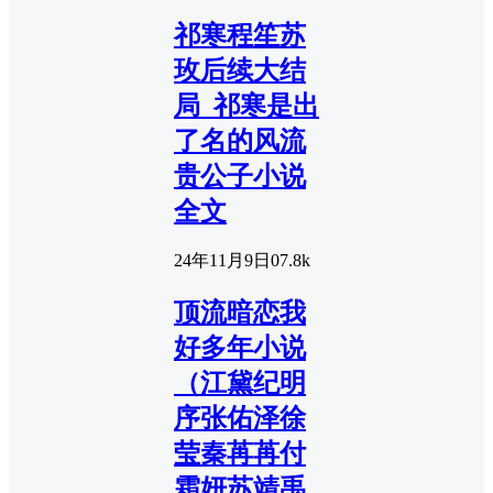
祁寒程笙苏
玫后续大结
局_祁寒是出
了名的风流
贵公子小说
全文
24年11月9日
0
7.8k
顶流暗恋我
好多年小说
（江黛纪明
序张佑泽徐
莹秦苒苒付
霜妍苏靖禹