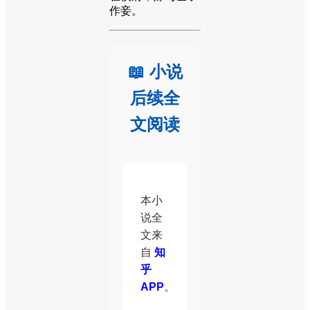
作妾。
📖 小说
后续全
文阅读
本小
说全
文来
自
知
乎
APP
。