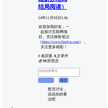
结局阅读）
24年11月9日
0
1.6k
欢迎加我好友，一
起探讨互联网项
目。关注林歌笔记
（
https://www.husiyu.com
），
关注更多精彩！
0 条回复
A
文章作
者
M
管理员
取消回复
提交
暂无讨论，
说说你的看
法吧