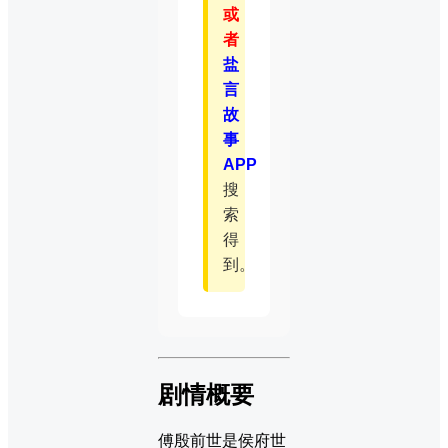
或
者
盐
言
故
事
APP
搜
索
得
到。
剧情概要
傅殷前世是侯府世