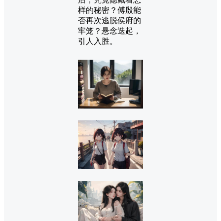
样的秘密？傅殷能
否再次逃脱侯府的
牢笼？悬念迭起，
引人入胜。