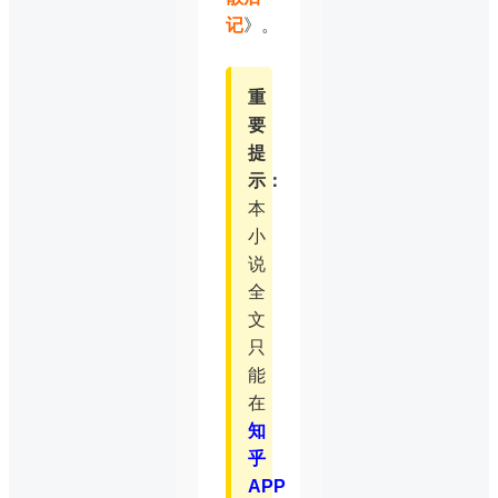
记
》。
重
要
提
示：
本
小
说
全
文
只
能
在
知
乎
APP