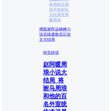
友他妈立刻
说不给彩礼
大结局无弹
窗阅读
傅殷谢怀远林峥小
说后续
遣散后记全
文大结局
闲言碎语
赵阿暖周
琅小说大
结局_将
驸马周琅
和他的百
名外室统