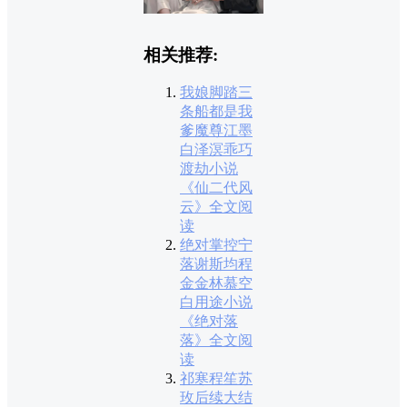
相关推荐:
我娘脚踏三
条船都是我
爹魔尊江墨
白泽溟乖巧
渡劫小说
《仙二代风
云》全文阅
读
绝对掌控宁
落谢斯均程
金金林慕空
白用途小说
《绝对落
落》全文阅
读
祁寒程笙苏
玫后续大结