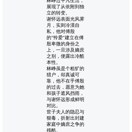
林峥过平凡生活，
展现了从依附到独
立的转变。
谢怀远表面光风霁
月，实则冷漠自
私，他对傅殷
的"怜爱"建立在傅
殷卑微的身份之
上，一旦涉及嫡庶
之别，便露出冷酷
本性。
林峥虽是个粗犷的
猎户，却真诚可
靠，他不在乎傅殷
的过去，愿意为她
和孩子遮风挡雨，
与谢怀远形成鲜明
对比。
世子夫人的隐忍与
狠毒，折射出封建
家庭中嫡庶之争的
残酷。