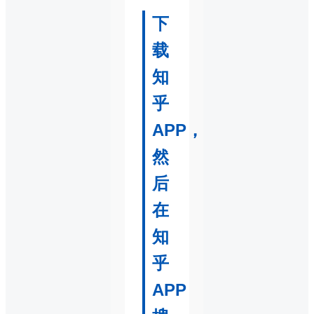
下
载
知
乎
APP，
然
后
在
知
乎
APP