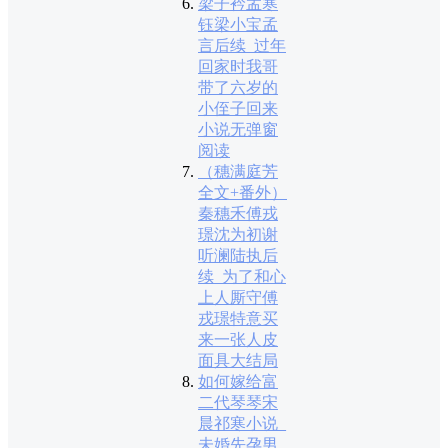
梁子衿孟寒
钰梁小宝孟
言后续_过年
回家时我哥
带了六岁的
小侄子回来
小说无弹窗
阅读
（穗满庭芳
全文+番外）
秦穗禾傅戎
璟沈为初谢
听澜陆执后
续_为了和心
上人厮守傅
戎璟特意买
来一张人皮
面具大结局
如何嫁给富
二代琴琴宋
晨祁寒小说_
未婚先孕男