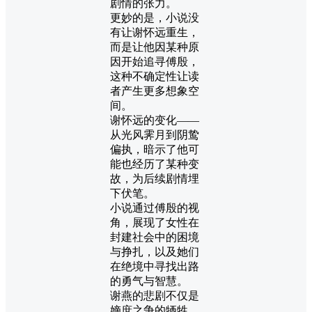
剧情的张力。
更妙的是，小说没
有让谢怀远重生，
而是让他因某种原
因开始追寻傅殷，
这种不确定性让读
者产生更多想象空
间。
谢怀远的变化——
从光风霁月到阴鸷
偏执，暗示了他可
能也经历了某种变
故，为后续剧情埋
下伏笔。
小说通过傅殷的视
角，展现了女性在
封建社会中的困境
与挣扎，以及她们
在绝境中寻找出路
的勇气与智慧。
谢燕的悲剧不仅是
嫡庶之争的牺牲