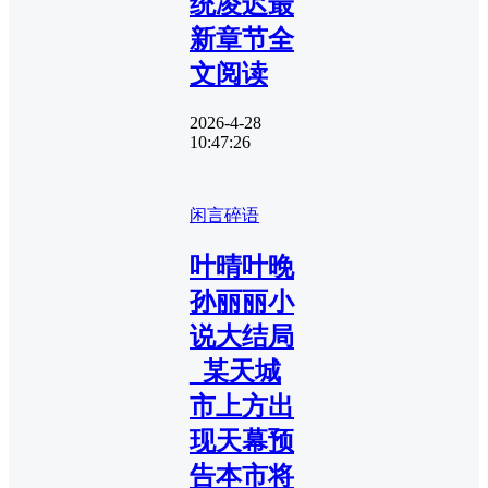
统凌迟最
新章节全
文阅读
2026-4-28
10:47:26
闲言碎语
叶晴叶晚
孙丽丽小
说大结局
_某天城
市上方出
现天幕预
告本市将