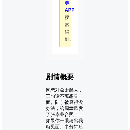
事
APP
搜
索
得
到。
剧情概要
网恋对象太黏人，
三句话不离想见
面。陆宁被磨得没
办法，给周聿风发
了张毕业合照——
如果你一眼猜出我
就见面。半分钟后