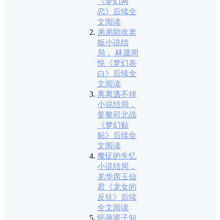
《梦幻网
恋》后续全
文阅读
弟弟助攻老
板小说结
局， 林晟周
悦《梦幻表
白》后续全
文阅读
离离逃不掉
小说结局，
姜黎司北战
《梦幻贴
贴》后续全
文阅读
魔怔的失忆
小说结局，
羌华席玉仙
君《龙女的
反抗》后续
全文阅读
怀孕婆子知