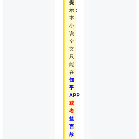
提
示：
本
小
说
全
文
只
能
在
知
乎
APP
或
者
盐
言
故