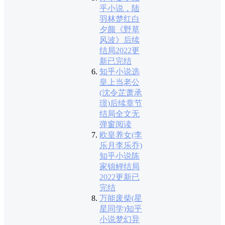
乎小说，陆
羽林楚红白
夕颜《野草
风波》后续
结局2022更
新已完结
知乎小说选
皇上当老公
(沈令芷萧承
璟)后续章节
结局全文无
弹窗阅读
欧皇养女(李
乐月李乐乔)
知乎小说陈
家锦鲤结局
2022更新已
完结
万能废柴(星
星同学)知乎
小说梦幻异