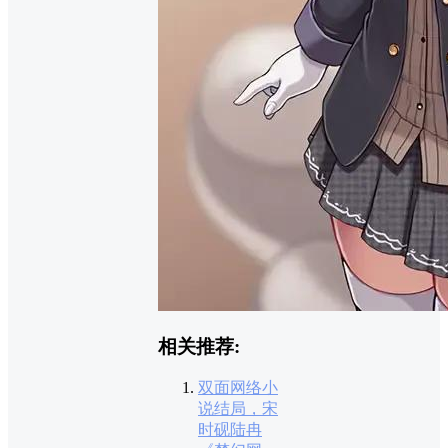
相关推荐:
双面网络小
说结局，宋
时砚陆冉