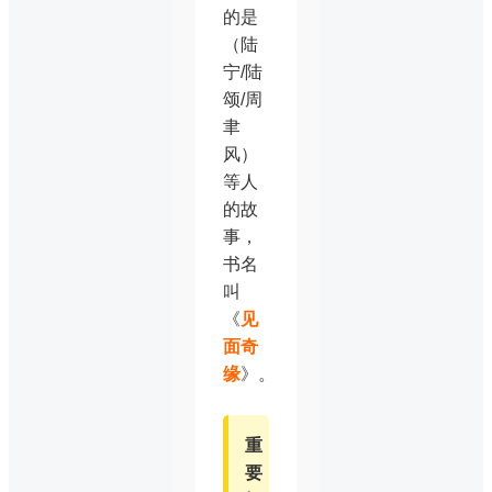
的是
（陆
宁/陆
颂/周
聿
风）
等人
的故
事，
书名
叫
《
见
面奇
缘
》。
重
要