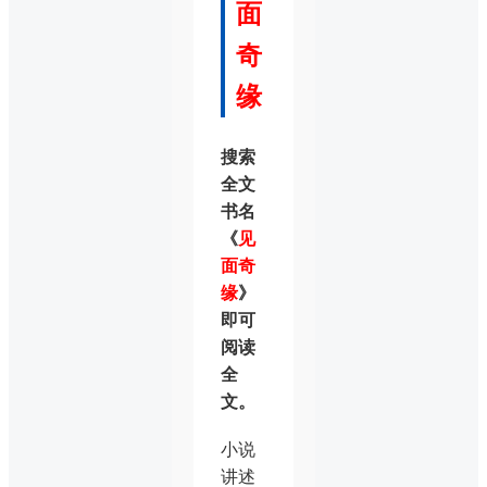
面
奇
缘
搜索
全文
书名
《
见
面奇
缘
》
即可
阅读
全
文。
小说
讲述