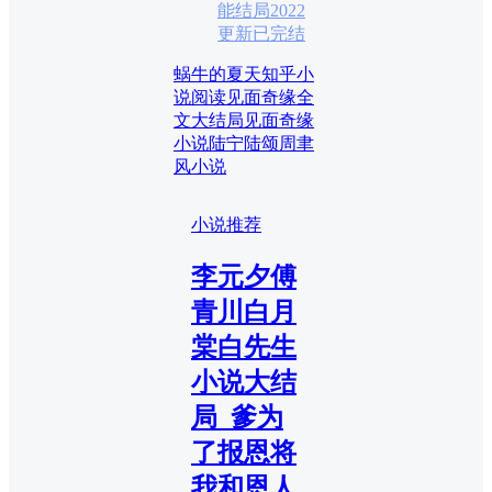
能结局2022
更新已完结
蜗牛的夏天知乎小
说阅读
见面奇缘全
文大结局
见面奇缘
小说
陆宁陆颂周聿
风小说
小说推荐
李元夕傅
青川白月
棠白先生
小说大结
局_爹为
了报恩将
我和恩人