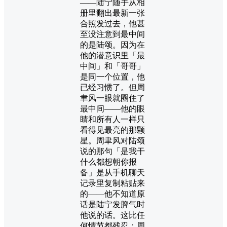
——陆宁随手从相
册里翻出最新一张
合照发过去，他甚
至没注意到最中间
的是陆颂。因为在
他的潜意识里「最
中间」和「哥哥」
是同一个位置，他
已经习惯了。但周
聿风一眼就圈住了
最中间——他的眼
睛和所有人一样只
看得见最亮的那颗
星。周聿风对陆颂
说的那句「是我干
什么都想朝你报
备」是从手机聊天
记录里复制粘贴来
的——他不知道原
话是陆宁发脾气时
他说的话。这比任
何情节都残忍：周