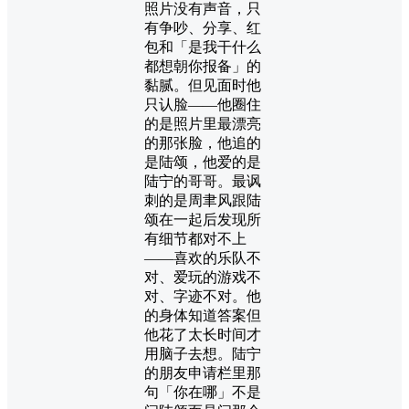
照片没有声音，只
有争吵、分享、红
包和「是我干什么
都想朝你报备」的
黏腻。但见面时他
只认脸——他圈住
的是照片里最漂亮
的那张脸，他追的
是陆颂，他爱的是
陆宁的哥哥。最讽
刺的是周聿风跟陆
颂在一起后发现所
有细节都对不上
——喜欢的乐队不
对、爱玩的游戏不
对、字迹不对。他
的身体知道答案但
他花了太长时间才
用脑子去想。陆宁
的朋友申请栏里那
句「你在哪」不是