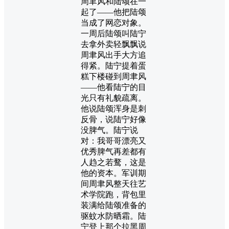
周聿风和陆颂在一
起了——他把陆颂
当成了网恋对象。
一周后陆颂叫陆宁
去拿外卖轻飘飘说
周聿风出手大方追
得紧。陆宁提着蛋
糕下楼碰到周聿风
——他看陆宁的目
光只有礼貌疏离。
他说陆颂浑身是刺
反骨，说陆宁好像
没脾气。陆宁说
对：我哥哥漂亮又
优秀脾气再差都有
人趋之若鹜，这是
他的资本。军训期
间周聿风整天往艺
术学院跑，背包里
装满给陆颂准备的
驱蚊水防晒霜。陆
宁登上那个拉黑周