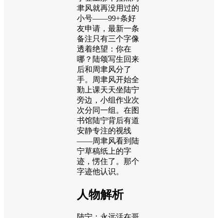
聿风就再没用过的
小号——99+条好
友申请，最新一条
备注只有三个字像
透着绝望：你在
哪？陆颂写生回来
后和周聿风分了
手。周聿风开始全
勤上课天天坐陆宁
旁边，小组作业次
次分同一组。在图
书馆陆宁背后有道
安静专注的视线
——周聿风看到陆
宁草稿纸上的字
迹，愣住了。那个
字迹他认识。
人物解析
陆宁：永远活在哥