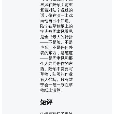
聿风在陆颂面前重
复着对陆宁说过的
话，像在演一出戏
而他自己不知道。
陆宁在草稿纸上的
字迹被周聿风看见
是全书最大的转折
——不是脸、不是
声音、不是任何外
表的东西，是笔迹
——是周聿风和那
个人共同创作的东
西。陆颂不需要写
草稿，陆颂的作业
有人代写。只有陆
宁会一笔一划在草
稿纸上演算。
短评
认错梗写烂了但这