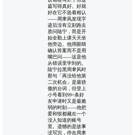
篇写得真好。好就
好在它不急着相认
——周聿风发现字
迹后没有立刻跑去
质问陆宁，而是开
始全勤上课天天坐
他旁边。他用眼睛
确认答案而不是用
嘴巴问——这是他
从错误里学到的。
陆宁拉黑周聿风时
那句「再没给他第
二次机会」是最骄
傲的台词，但登上
小号看到99+条好
友申请时又是最脆
弱的时刻——他把
爱和恨都藏在一个
没人知道的账号
里。遗憾的是故事
没写完，停在周聿