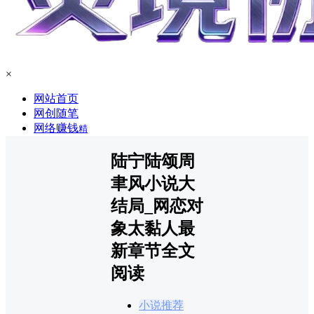
×
网站首页
网创随笔
网络赚钱
精
陆宁陆颂周
聿风小说大
结局_网恋对
象太黏人最
新章节全文
阅读
小说推荐