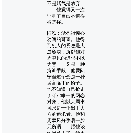
不是赌气是放弃
——他觉得又一次
证明了自己不值得
被选择。
陆颂：漂亮得惊心
动魄的哥哥。他得
到别人的爱总是太
过容易，所以他对
周聿风的追求不以
为意——又是一种
搭讪手段。他爱陆
宁但这个爱是一种
居高临下的给予。
他不知道自己抢走
了弟弟唯一的网恋
对象，他以为周聿
风只是一个出手大
方的追求者。他和
周聿风分手后一脸
无所谓——跟他谈
的没意思了。他不