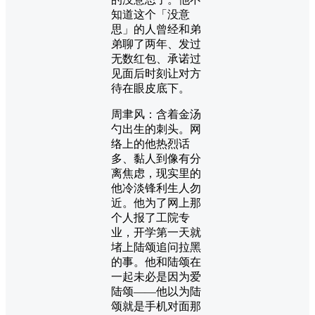
知道这个「没意
思」的人曾经和弟
弟聊了两年、发过
无数红包、承诺过
见面后时刻让对方
待在眼皮底下。
周聿风：含着金汤
勺出生的刺头。网
络上的他热烈话
多、黏人到像有分
离焦虑，现实里的
他冷淡锋利生人勿
近。他为了网上那
个人报了工院专
业，开学第一天就
堵上陆颂追问拉黑
的事。他和陆颂在
一起未必是因为爱
陆颂——他以为陆
颂就是手机对面那