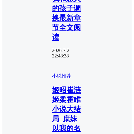
的孩子调
换最新章
节全文阅
读
2026-7-2
22:48:38
小说推荐
姬昭崔涟
姬柔霍睢
小说大结
局_庶妹
以我的名