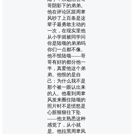
哥阴影下的弟弟。
他在评论区跟周聿
风吵了上百条是这
辈子最勇敢主动的
一次，在现实里他
从小学就被同学问
你是陆颂的弟弟吗
你们一点都不像。
他不恨陆颂——哥
哥有好的都分他一
半，真爱他这个弟
弟。他恨的是自
己：为什么我不是
那个被一眼认出来
的人。他看到周聿
风发来圈住陆颂的
照片时不是愤怒是
心脏狠狠往下坠
——他太熟悉这种
感觉了，从小就
是。他拉黑周聿风