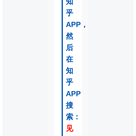
知
乎
APP，
然
后
在
知
乎
APP
搜
索：
见