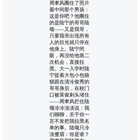
周聿风圈住了照片
最中间那个男孩：
这是你吧？他圈住
的是陆宁的哥哥陆
颂——又是我哥，
只要我哥出现所有
人的目光就只停在
他身上。陆宁闭
眼，再没给他第二
次机会，直接拉
黑。大一入学时陆
宁提着大包小包狼
狈跟在清冷俊秀的
哥哥身后，在校门
口被英俊刺头堵住
——周聿风拦住陆
颂冷冷淡淡说：我
们聊聊，关于你一
言不发把我拉黑名
单的事。陆颂只冷
淡蹙眉：你是谁？