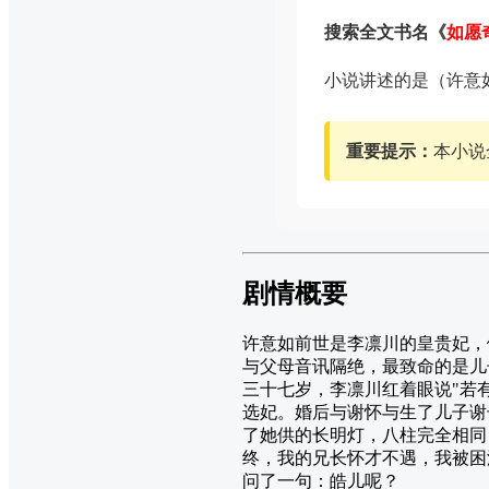
搜索全文书名《
如愿
小说讲述的是（许意如
重要提示：
本小说
剧情概要
许意如前世是李凛川的皇贵妃，
与父母音讯隔绝，最致命的是儿
三十七岁，李凛川红着眼说"若
选妃。婚后与谢怀与生了儿子谢
了她供的长明灯，八柱完全相同
终，我的兄长怀才不遇，我被困
问了一句：皓儿呢？