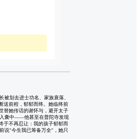
长被划去进士功名、家族衰落、
被断送前程，郁郁而终。她临终前
前世替她传话的谢怀与，避开太子
入囊中——他甚至在普陀寺发现
她终于不再忍让：我的孩子郁郁而
前说"今生我已筹备万全"，她只