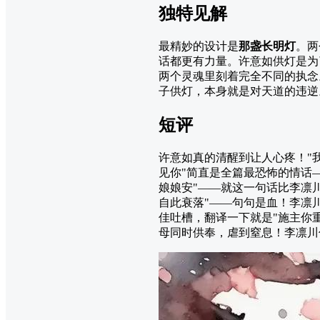
独特见解
最精妙的设计是
那盏长明灯
。两
话都更有力量。许意如供灯是为
两个灵魂里刻着完全不同的执念
子供灯，本身就是对天道的违逆
短评
许意如真的清醒到让人心疼！"
见你"简直是全篇最恐怖的情话
娘娘安"——就这一句话比李凛
自此衰落"——句句是血！李凛
佳吐槽，翻译一下就是"施主你
母同时供奉，虐到窒息！李凛川