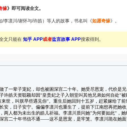
奇缘
》即可阅读全文。
/李凛川/谢怀与/许皓）等人的故事，书名叫《
如愿奇缘
》。
全文只能在
知乎 APP
或者
盐言故事 APP
搜索得到。
做了一辈子宠妃，却也被困深宫二十年。她受尽恩宠，代价是兄
子许皓天资聪颖却因"皇贵妃之子入朝堂叫其他兄弟如何自处"
有来世，叫朕早些遇见你"。重生后她回到十五岁，赶紧嫁给了
长安，日子安宁。偏偏李凛川也重生了，提前下江南想再把她收
，两人都为未出生的皓儿祈福。李凛川质问她"为何要如此"，
深宫二十年书信不通——这不是恩宠，是牢笼。李凛川跪在她面