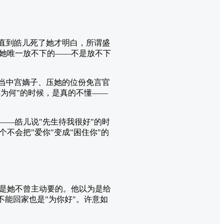
—直到皓儿死了她才明白，所谓盛
她唯一放不下的——不是放不下
后当中宫嫡子、压她的位份免言官
你为何"的时候，是真的不懂——
——皓儿说"先生待我很好"的时
不会把"爱你"变成"困住你"的
是她不曾主动要的。他以为是给
不能回家也是"为你好"。许意如