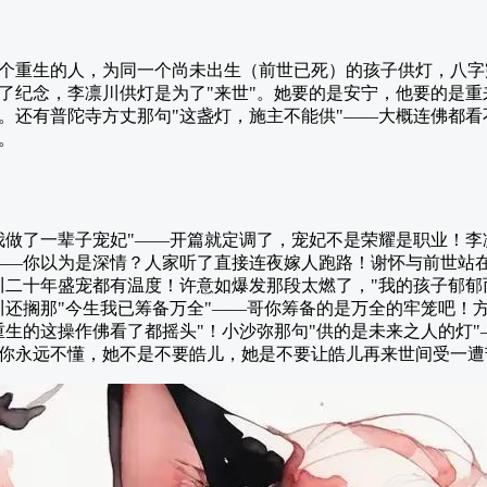
个重生的人，为同一个尚未出生（前世已死）的孩子供灯，八字
了纪念，李凛川供灯是为了"来世"。她要的是安宁，他要的是
。还有普陀寺方丈那句"这盏灯，施主不能供"——大概连佛都
。
我做了一辈子宠妃"——开篇就定调了，宠妃不是荣耀是职业！李
——你以为是深情？人家听了直接连夜嫁人跑路！谢怀与前世站
川二十年盛宠都有温度！许意如爆发那段太燃了，"我的孩子郁
川还搁那"今生我已筹备万全"——哥你筹备的是万全的牢笼吧！方
重生的这操作佛看了都摇头"！小沙弥那句"供的是未来之人的灯
你永远不懂，她不是不要皓儿，她是不要让皓儿再来世间受一遭