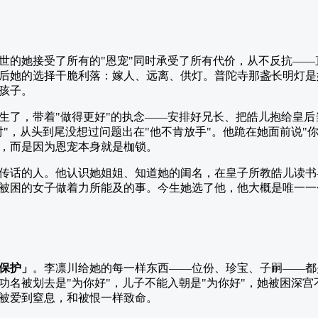
世的她接受了所有的"恩宠"同时承受了所有代价，从不反抗—
后她的选择干脆利落：嫁人、远离、供灯。普陀寺那盏长明灯是
孩子。
生了，带着"做得更好"的执念——安排好兄长、把皓儿抱给皇
对"，从头到尾没想过问题出在"他不肯放手"。他跪在她面前说"
，而是因为恩宠本身就是枷锁。
传话的人。他认识她姐姐、知道她的闺名，在皇子所教皓儿读书
被困的女子做着力所能及的事。今生她选了他，他大概是唯一一个
保护」
。李凛川给她的每一样东西——位份、珍宝、子嗣——都
功名被划去是"为你好"，儿子不能入朝是"为你好"，她被困深宫
被爱到窒息，和被恨一样致命。