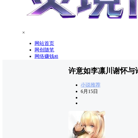
×
网站首页
网创随笔
网络赚钱
精
许意如李凛川谢怀与
小说推荐
6月15日