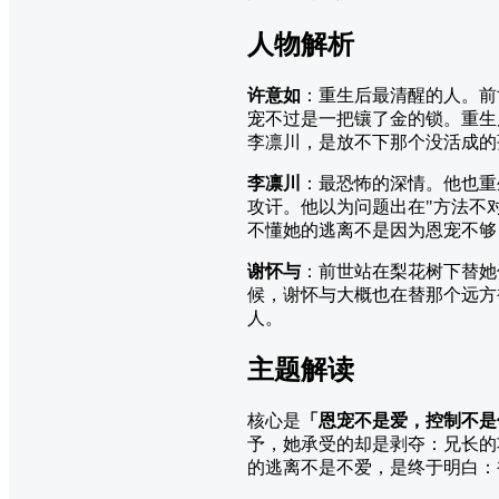
人物解析
许意如
：重生后最清醒的人。前
宠不过是一把镶了金的锁。重生
李凛川，是放不下那个没活成的
李凛川
：最恐怖的深情。他也重
攻讦。他以为问题出在"方法不
不懂她的逃离不是因为恩宠不够
谢怀与
：前世站在梨花树下替她
候，谢怀与大概也在替那个远方
人。
主题解读
核心是
「恩宠不是爱，控制不是
予，她承受的却是剥夺：兄长的
的逃离不是不爱，是终于明白：