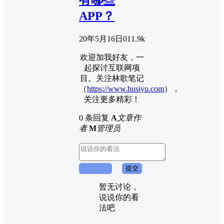
有哪些
APP？
20年5月16日
0
11.9k
欢迎加我好友，一
起探讨互联网项
目。关注林歌笔记
（
https://www.husiyu.com
），
关注更多精彩！
0 条回复
A
文章作
者
M
管理员
取消回复
提交
暂无讨论，
说说你的看
法吧