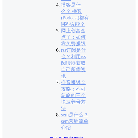
播客是什
么？ 播客
(Podcast)都有
哪些APP？
网上创富金
点子：如何
靠免费赚钱
rss订阅是什
么？利用rss
阅读器获取
自己所需资
讯
抖音赚钱全
攻略：不可
忽略的三个
快速养号方
法
sem是什么？
sem营销简单
介绍