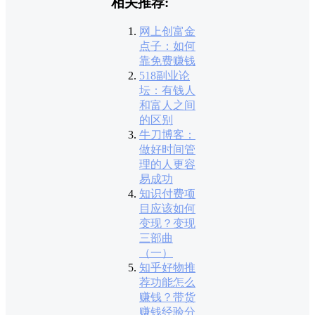
相关推荐:
网上创富金
点子：如何
靠免费赚钱
518副业论
坛：有钱人
和富人之间
的区别
牛刀博客：
做好时间管
理的人更容
易成功
知识付费项
目应该如何
变现？变现
三部曲
（一）
知乎好物推
荐功能怎么
赚钱？带货
赚钱经验分