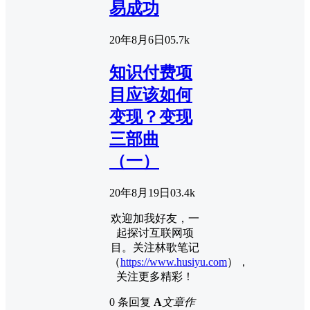
易成功
20年8月6日
0
5.7k
知识付费项
目应该如何
变现？变现
三部曲
（一）
20年8月19日
0
3.4k
欢迎加我好友，一
起探讨互联网项
目。关注林歌笔记
（
https://www.husiyu.com
），
关注更多精彩！
0 条回复
A
文章作