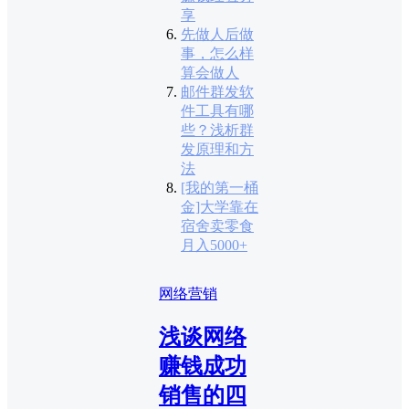
享
先做人后做
事，怎么样
算会做人
邮件群发软
件工具有哪
些？浅析群
发原理和方
法
[我的第一桶
金]大学靠在
宿舍卖零食
月入5000+
网络营销
浅谈网络
赚钱成功
销售的四