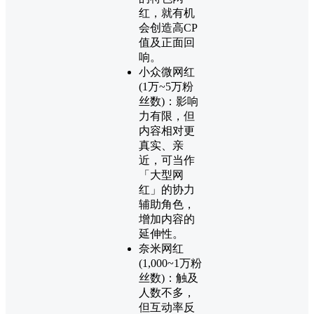
红，就有机
会创造高CP
值及正面回
响。
小众微网红
(1万~5万粉
丝数)：影响
力有限，但
内容相对更
真实、亲
近，可当作
「大型网
红」的协力
辅助角色，
增加内容的
延伸性。
奈米网红
(1,000~1万粉
丝数)：触及
人数不多，
但互动率反