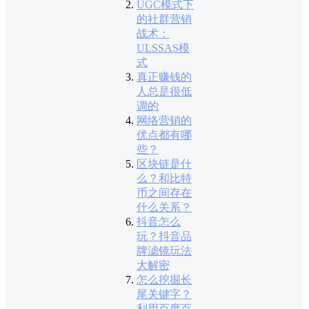
UGC模式下
的社群营销
战术：
ULSSAS模
式
真正赚钱的
人总是很低
调的
网络营销的
优点都有哪
些？
区块链是什
么？和比特
币之间存在
什么关系？
抖音怎么
玩？抖音品
牌滤镜玩法
大解密
怎么挖掘长
尾关键字？
利用百度百