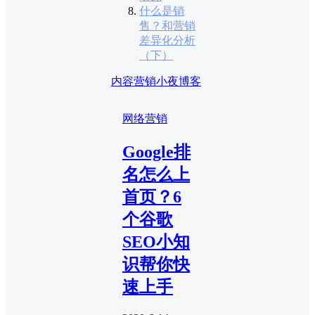
什么是销
售？和营销
差异化分析
（下）
内容营销
小夜博客
网络营销
Google排
名怎么上
首页？6
个谷歌
SEO小知
识帮你快
速上手