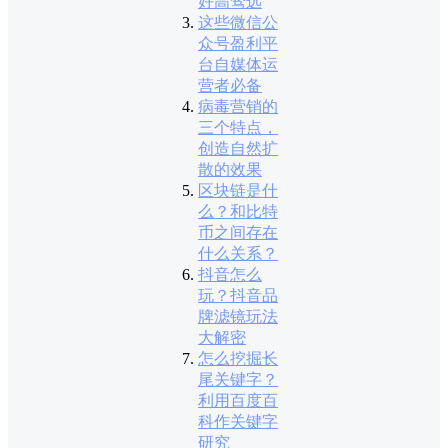
好高骛远
这些微信公
众号盈利平
台自媒体运
营者必备
病毒营销的
三个特点，
创造自然扩
散的效果
区块链是什
么？和比特
币之间存在
什么关系？
抖音怎么
玩？抖音品
牌滤镜玩法
大解密
怎么挖掘长
尾关键字？
利用百度百
科作关键字
研究