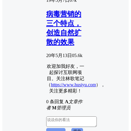
19年5月7日
0
7k
病毒营销的
三个特点，
创造自然扩
散的效果
20年5月13日
0
5.6k
欢迎加我好友，一
起探讨互联网项
目。关注林歌笔记
（
https://www.husiyu.com
），
关注更多精彩！
0 条回复
A
文章作
者
M
管理员