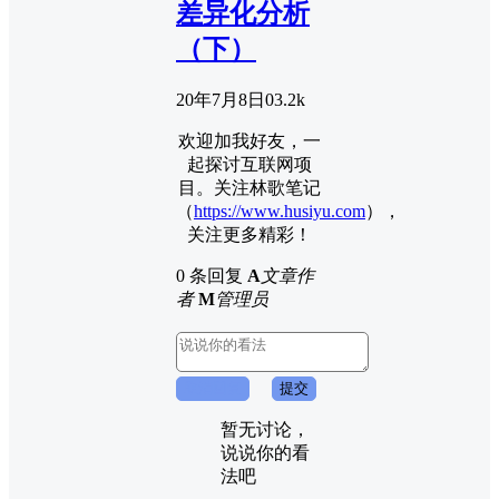
差异化分析
（下）
20年7月8日
0
3.2k
欢迎加我好友，一
起探讨互联网项
目。关注林歌笔记
（
https://www.husiyu.com
），
关注更多精彩！
0 条回复
A
文章作
者
M
管理员
取消回复
提交
暂无讨论，
说说你的看
法吧