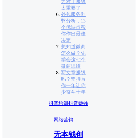
力对于赚钱
太重要了
外包服务利
弊分析，13
个优缺点帮
你作出最佳
决定
想知道微商
怎么做？先
学会这七个
微商思维
写文章赚钱
吗？坚持写
作一年让你
少奋斗十年
抖音培训
抖音赚钱
网络营销
无本钱创