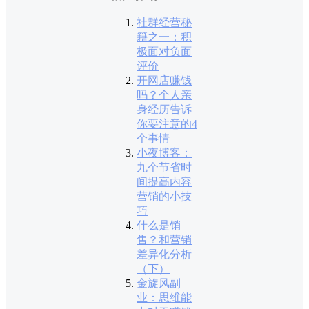
社群经营秘
籍之一：积
极面对负面
评价
开网店赚钱
吗？个人亲
身经历告诉
你要注意的4
个事情
小夜博客：
九个节省时
间提高内容
营销的小技
巧
什么是销
售？和营销
差异化分析
（下）
金旋风副
业：思维能